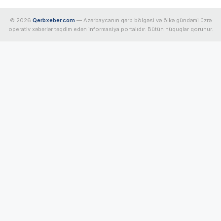
© 2026
Qerbxeber.com
— Azərbaycanın qərb bölgəsi və ölkə gündəmi üzrə
operativ xəbərlər təqdim edən informasiya portalıdır. Bütün hüquqlar qorunur.