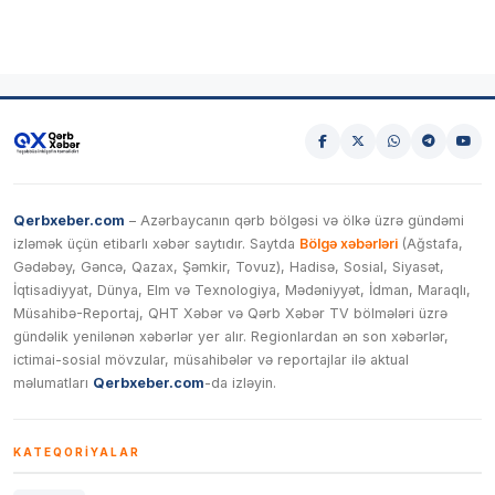
Qerbxeber.com
– Azərbaycanın qərb bölgəsi və ölkə üzrə gündəmi
izləmək üçün etibarlı xəbər saytıdır. Saytda
Bölgə xəbərləri
(Ağstafa,
Gədəbəy, Gəncə, Qazax, Şəmkir, Tovuz), Hadisə, Sosial, Siyasət,
İqtisadiyyat, Dünya, Elm və Texnologiya, Mədəniyyət, İdman, Maraqlı,
Müsahibə-Reportaj, QHT Xəbər və Qərb Xəbər TV bölmələri üzrə
gündəlik yenilənən xəbərlər yer alır. Regionlardan ən son xəbərlər,
ictimai-sosial mövzular, müsahibələr və reportajlar ilə aktual
məlumatları
Qerbxeber.com
-da izləyin.
KATEQORIYALAR