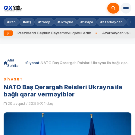
#iran
#abş
#tramp
#ukrayna
#rusiya
#azərbaycan
#h
ayna Prezidenti Ceyhun Bayramovu qəbul edib
Azərbaycan və Ukrayna 
Skip
to
content
Ana
Siyasət
NATO Baş Qərargah Rəisləri Ukrayna ilə bağlı qərar verməyiblər
Səhifə
SIYASƏT
NATO Baş Qərargah Rəisləri Ukrayna ilə
bağlı qərar verməyiblər
20 avqust / 20:55
1 dəq