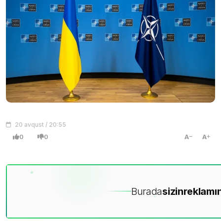
20 avqust / 20:55
0
0
A
A
Burada
sizin
reklamın