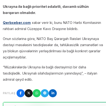
Ukrayna ilə bağlı prioritet ədalətli, davamlı sülhün
bərqərarı olmalıdır.
Qerbxeber.com
xəbər verir ki, bunu NATO Hərbi Komitəsinin
rəhbəri admiral Cüzeppe Kavo Draqone bildirib.
Onun sözlərinə görə, NATO Baş Qərargah Rəisləri Ukraynaya
dəstəyi məsələsini təsdiqləsələr də, təhlükəsizlik zəmanətləri və
ya blokun qüvvələrinin yerləşdirilməsi ilə bağlı konkret qərarlar
açıqlamayıblar.
“Müzakirələrdə Ukrayna ilə bağlı dəstəyimizi bir daha
təsdiqlədik. Ukraynalı silahdaşlarımızın yanındayıq”, – italyan
admiral qeyd edib.
PAYLAŞ