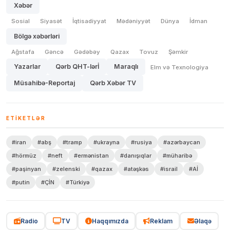
Xəbər
Sosial
Siyasət
İqtisadiyyat
Mədəniyyət
Dünya
İdman
Bölgə xəbərləri
Ağstafa
Gəncə
Gədəbəy
Qazax
Tovuz
Şəmkir
Yazarlar
Qərb QHT-lərİ
Maraqlı
Elm və Texnologiya
Müsahibə-Reportaj
Qərb Xəbər TV
ETIKETLƏR
#iran
#abş
#tramp
#ukrayna
#rusiya
#azərbaycan
#hörmüz
#neft
#ermənistan
#danışıqlar
#müharibə
#paşinyan
#zelenski
#qazax
#atəşkəs
#israil
#Aİ
#putin
#ÇİN
#Türkiyə
Radio
TV
Haqqımızda
Reklam
Əlaqə