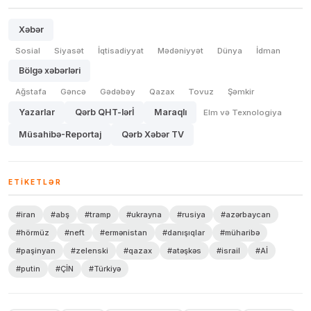
Xəbər
Sosial
Siyasət
İqtisadiyyat
Mədəniyyət
Dünya
İdman
Bölgə xəbərləri
Ağstafa
Gəncə
Gədəbəy
Qazax
Tovuz
Şəmkir
Yazarlar
Qərb QHT-lərİ
Maraqlı
Elm və Texnologiya
Müsahibə-Reportaj
Qərb Xəbər TV
ETIKETLƏR
#iran
#abş
#tramp
#ukrayna
#rusiya
#azərbaycan
#hörmüz
#neft
#ermənistan
#danışıqlar
#müharibə
#paşinyan
#zelenski
#qazax
#atəşkəs
#israil
#Aİ
#putin
#ÇİN
#Türkiyə