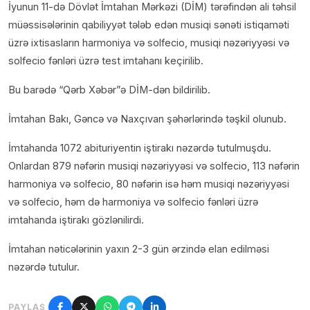
İyunun 11-də Dövlət İmtahan Mərkəzi (DİM) tərəfindən ali təhsil
müəssisələrinin qabiliyyət tələb edən musiqi sənəti istiqaməti
üzrə ixtisasların harmoniya və solfecio, musiqi nəzəriyyəsi və
solfecio fənləri üzrə test imtahanı keçirilib.
Bu barədə “Qərb Xəbər”ə DİM-dən bildirilib.
İmtahan Bakı, Gəncə və Naxçıvan şəhərlərində təşkil olunub.
İmtahanda 1072 abituriyentin iştirakı nəzərdə tutulmuşdu.
Onlardan 879 nəfərin musiqi nəzəriyyəsi və solfecio, 113 nəfərin
harmoniya və solfecio, 80 nəfərin isə həm musiqi nəzəriyyəsi
və solfecio, həm də harmoniya və solfecio fənləri üzrə
imtahanda iştirakı gözlənilirdi.
İmtahan nəticələrinin yaxın 2-3 gün ərzində elan edilməsi
nəzərdə tutulur.
PAYLAŞ