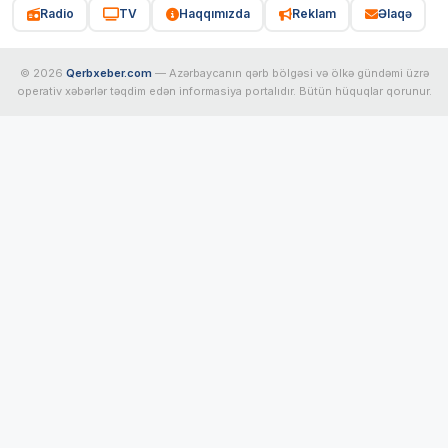
Radio
TV
Haqqımızda
Reklam
Əlaqə
© 2026
Qerbxeber.com
— Azərbaycanın qərb bölgəsi və ölkə gündəmi üzrə
operativ xəbərlər təqdim edən informasiya portalıdır. Bütün hüquqlar qorunur.