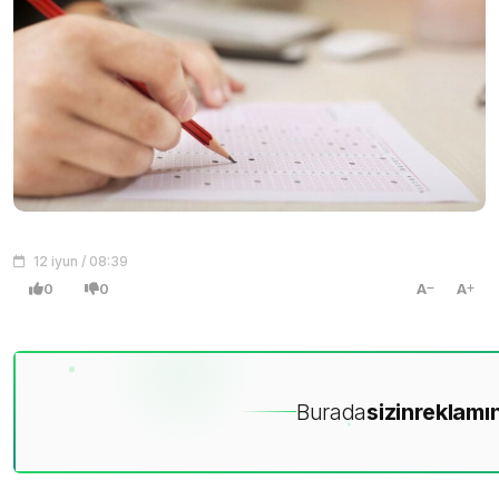
12 iyun / 08:39
0
0
A
A
Burada
sizin
reklamın