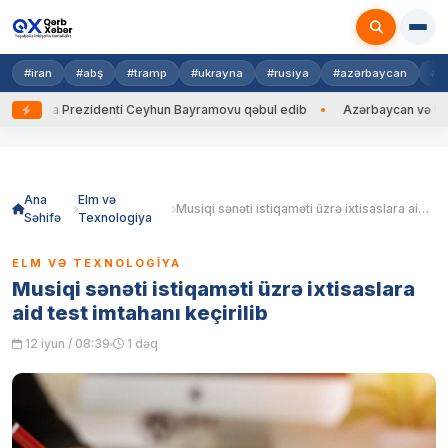
#iran
#abş
#tramp
#ukrayna
#rusiya
#azərbaycan
#h
rayna Prezidenti Ceyhun Bayramovu qəbul edib
Azərbaycan və Ukrayna 
Skip
to
content
Ana
Elm və
Musiqi sənəti istiqaməti üzrə ixtisaslara aid test imtahanı keçirilib
Səhifə
Texnologiya
ELM VƏ TEXNOLOGIYA
Musiqi sənəti istiqaməti üzrə ixtisaslara
aid test imtahanı keçirilib
12 iyun / 08:39
1 dəq