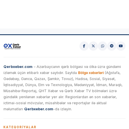
Qerbxeber.com
– Azərbaycanın qərb bölgəsi və ölkə üzrə gündəmi
izləmək üçün etibarlı xəbər saytıdır. Saytda
Bölgə xəbərləri
(Ağstafa,
Gədəbəy, Gəncə, Qazax, Şəmkir, Tovuz), Hadisə, Sosial, Siyasət,
İqtisadiyyat, Dünya, Elm və Texnologiya, Mədəniyyət, İdman, Maraqlı,
Müsahibə-Reportaj, QHT Xəbər və Qərb Xəbər TV bölmələri üzrə
gündəlik yenilənən xəbərlər yer alır. Regionlardan ən son xəbərlər,
ictimai-sosial mövzular, müsahibələr və reportajlar ilə aktual
məlumatları
Qerbxeber.com
-da izləyin.
KATEQORIYALAR