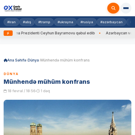
#iran
#abş
#tramp
#ukrayna
#rusiya
#azərbaycan
#h
krayna Prezidenti Ceyhun Bayramovu qəbul edib
Azərbaycan və Ukrayn
Skip
to
content
Ana Səhifə
Dünya
Münhendə mühüm konfrans
DÜNYA
Münhendə mühüm konfrans
18 fevral / 18:56
1 dəq