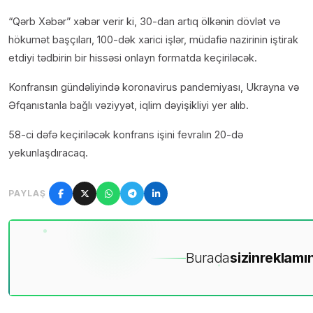
“Qərb Xəbər” xəbər verir ki, 30-dan artıq ölkənin dövlət və
hökumət başçıları, 100-dək xarici işlər, müdafiə nazirinin iştirak
etdiyi tədbirin bir hissəsi onlayn formatda keçiriləcək.
Konfransın gündəliyində koronavirus pandemiyası, Ukrayna və
Əfqanıstanla bağlı vəziyyət, iqlim dəyişikliyi yer alıb.
58-ci dəfə keçiriləcək konfrans işini fevralın 20-də
yekunlaşdıracaq.
PAYLAŞ
Burada
sizin
reklamın