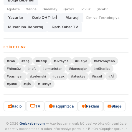
Bölgə xəbərləri
Ağstafa
Gəncə
Gədəbəy
Qazax
Tovuz
Şəmkir
Yazarlar
Qərb QHT-lərİ
Maraqlı
Elm və Texnologiya
Müsahibə-Reportaj
Qərb Xəbər TV
ETIKETLƏR
#iran
#abş
#tramp
#ukrayna
#rusiya
#azərbaycan
#hörmüz
#neft
#ermənistan
#danışıqlar
#müharibə
#paşinyan
#zelenski
#qazax
#atəşkəs
#israil
#Aİ
#putin
#ÇİN
#Türkiyə
Radio
TV
Haqqımızda
Reklam
Əlaqə
© 2026
Qerbxeber.com
— Azərbaycanın qərb bölgəsi və ölkə gündəmi üzrə
operativ xəbərlər təqdim edən informasiya portalıdır. Bütün hüquqlar qorunur.