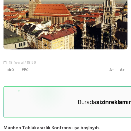
18 fevral / 18:56
0
0
A
A
Burada
sizin
reklamın
Münhen Təhlükəsizlik Konfransı işə başlayıb.