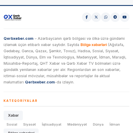
Qerbxeber.com
– Azərbaycanın qərb bölgəsi və ölkə üzrə gündəmi
izləmək üçün etibarlı xəbər saytıdır. Saytda
Bölgə xəbərləri
(Ağstafa,
Gədəbəy, Gəncə, Qazax, Şəmkir, Tovuz), Hadisə, Sosial, Siyasət,
İqtisadiyyat, Dünya, Elm və Texnologiya, Mədəniyyət, İdman, Maraqlı,
Müsahibə-Reportaj, QHT Xəbər və Qərb Xəbər TV bölmələri üzrə
gündəlik yenilənən xəbərlər yer alır. Regionlardan ən son xəbərlər,
ictimai-sosial mövzular, müsahibələr və reportajlar ilə aktual
məlumatları
Qerbxeber.com
-da izləyin.
KATEQORIYALAR
Xəbər
Sosial
Siyasət
İqtisadiyyat
Mədəniyyət
Dünya
İdman