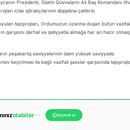
aycanın Prezidenti, Silahlı Qüvvələrin Ali Baş Komandanı İl
rı iclas iştirakçılarının diqqətinə çatdırıb.
oyulan tapşırıqları, Ordumuzun üzərinə düşən bütün vəzifəl
ın qarşısını dərhal və qətiyyətlə almağa hər an hazır olmaq
rın peşəkarlıq səviyyələrinin daim yüksək səviyyədə
siv keçirilməsi ilə bağlı vəzifəli şəxslər qarşısında tapşırıql
mınız
ola
bilər
Qiymət al