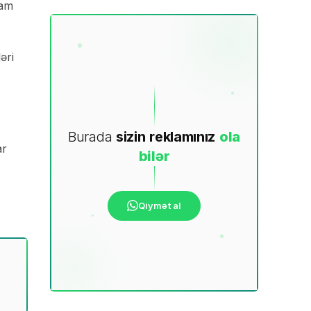
ham
əri
Burada
sizin
reklamınız
ola
ar
bilər
Qiymət al