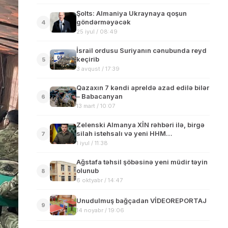
Şolts: Almaniya Ukraynaya qoşun
göndərməyəcək
4
25 iyul / 08:49
İsrail ordusu Suriyanın cənubunda reyd
keçirib
5
3 avqust / 17:39
Qazaxın 7 kəndi apreldə azad edilə bilər
– Babacanyan
6
13 mart / 10:07
Zelenski Almanya XİN rəhbəri ilə, birgə
silah istehsalı və yeni HHM
7
sistemlərinin qurulmasını müzakirə edib
1 iyul / 11:38
Ağstafa təhsil şöbəsinə yeni müdir təyin
olunub
8
6 oktyabr / 14:47
Unudulmuş bağçadan VİDEOREPORTAJ
9
14 noyabr / 19:06