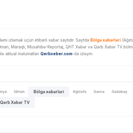
mi izləmək üçün etibarlı xəbər saytıdır. Saytda
Bölgə xəbərləri
(Ağsta
İdman, Maraqlı, Müsahibə-Reportaj, QHT Xəbər və Qərb Xəbər TV bölmələ
ilə aktual məlumatları
Qerbxeber.com
-da izləyin.
ünya
İdman
Bölgə xəbərləri
Ağstafa
Gəncə
Gədəbəy
Qərb Xəbər TV