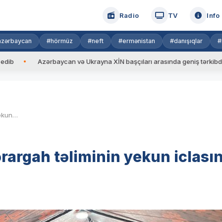
Radio
TV
Info
azərbaycan
#hörmüz
#neft
#ermənistan
#danışıqlar
#
Azərbaycan və Ukrayna XİN başçıları arasında geniş tərkibdə görüş k
Müdafiə naziri komanda-qərargah təliminin yekun iclasını keçirib, tapşırıqlar verib
argah təliminin yekun iclasın