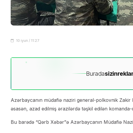
10 iyun / 11:27
Burada
sizin
rekla
Azərbaycanın müdafiə naziri general-polkovnik Zakir 
əsasən, azad edilmiş ərazilərdə təşkil edilən komanda-qə
Bu barədə “Qərb Xəbər”ə Azərbaycanın Müdafiə Nazirl