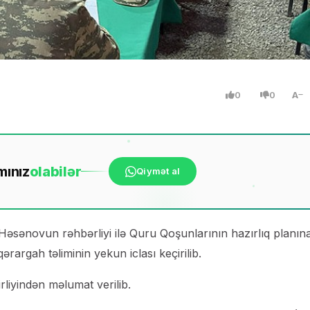
0
0
A
mınız
ola
bilər
Qiymət al
Həsənovun rəhbərliyi ilə Quru Qoşunlarının hazırlıq planın
rargah təliminin yekun iclası keçirilib.
iyindən məlumat verilib.