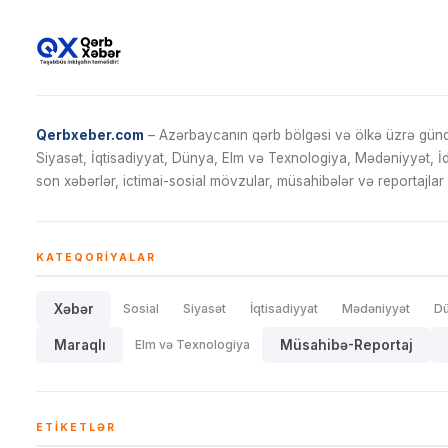
Qerbxeber.com
– Azərbaycanın qərb bölgəsi və ölkə üzrə gündə
Siyasət, İqtisadiyyat, Dünya, Elm və Texnologiya, Mədəniyyət, 
son xəbərlər, ictimai-sosial mövzular, müsahibələr və reportajlar 
KATEQORIYALAR
Xəbər
Sosial
Siyasət
İqtisadiyyat
Mədəniyyət
D
Maraqlı
Elm və Texnologiya
Müsahibə-Reportaj
ETIKETLƏR