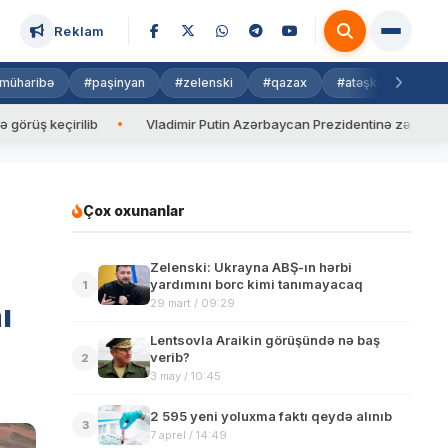
Reklam
müharibə
#paşinyan
#zelenski
#qazax
#atəşkəs
#isra
eçirilib
Vladimir Putin Azərbaycan Prezidentinə zəng edib
Çox oxunanlar
Zelenski: Ukrayna ABŞ-ın hərbi
yardımını borc kimi tanımayacaq
1
29 mart / 09:29
ı
Lentsovla Araikin görüşündə nə baş
verib?
2
3 may / 10:45
2 595 yeni yoluxma faktı qeydə alınıb
3
7 aprel / 14:49