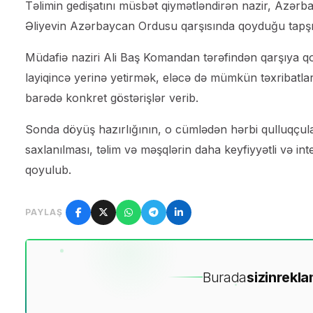
Təlimin gedişatını müsbət qiymətləndirən nazir, Azərb
Əliyevin Azərbaycan Ordusu qarşısında qoyduğu tapşırıqla
Müdafiə naziri Ali Baş Komandan tərəfindən qarşıya q
layiqincə yerinə yetirmək, eləcə də mümkün təxribatlar
barədə konkret göstərişlər verib.
Sonda döyüş hazırlığının, o cümlədən hərbi qulluqçula
saxlanılması, təlim və məşqlərin daha keyfiyyətli və inten
qoyulub.
PAYLAŞ
Burada
sizin
rekla