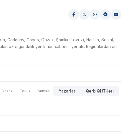
fa, Gədəbəy, Gəncə, Qazax, Şəmkir, Tovuz), Hadisə, Sosial,
ri üzrə gündəlik yenilənən xəbərlər yer alır. Regionlardan ən
Qazax
Tovuz
Şəmkir
Yazarlar
Qərb QHT-lərİ