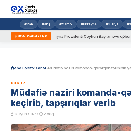
#iran
#abş
#tramp
#ukrayna
#rusiya
#
i qaydalar
Ukrayna Prezidenti Ceyhun Bayramovu qəbul edib
SON XƏBƏRLƏR
Skip
to
content
Ana Səhifə
Xəbər
XƏBƏR
Müdafiə naziri komanda-qər
keçirib, tapşırıqlar verib
10 iyun / 11:27
2 dəq