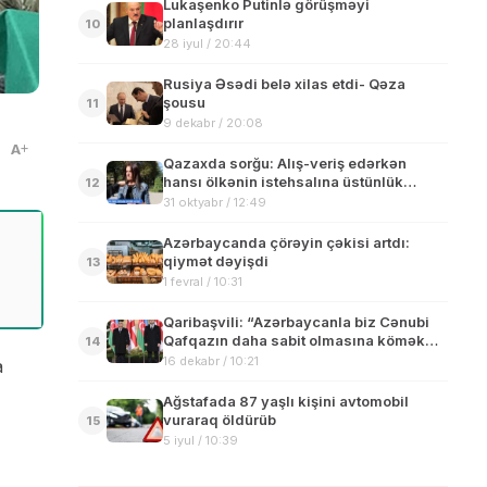
Lukaşenko Putinlə görüşməyi
planlaşdırır
10
28 iyul / 20:44
Rusiya Əsədi belə xilas etdi- Qəza
şousu
11
9 dekabr / 20:08
A
Qazaxda sorğu: Alış-veriş edərkən
hansı ölkənin istehsalına üstünlük
12
verirsiniz ?
31 oktyabr / 12:49
Azərbaycanda çörəyin çəkisi artdı:
qiymət dəyişdi
13
1 fevral / 10:31
Qaribaşvili: “Azərbaycanla biz Cənubi
Qafqazın daha sabit olmasına kömək
14
edəcəyik”
16 dekabr / 10:21
a
Ağstafada 87 yaşlı kişini avtomobil
vuraraq öldürüb
15
5 iyul / 10:39