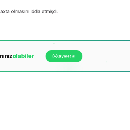
axta olmasını iddia etmişdi.
mınız
ola
bilər
Qiymət al