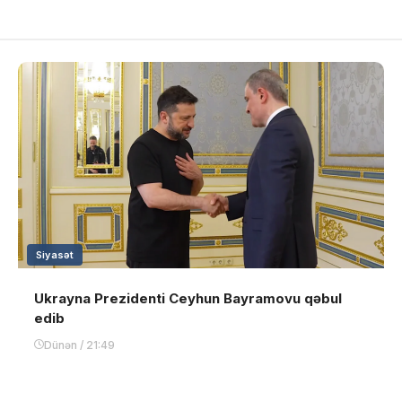
Siyasət
Ukrayna Prezidenti Ceyhun Bayramovu qəbul
edib
Dünən / 21:49