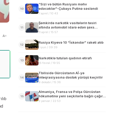
“Sizi və bütün Rusiyanı məhv
edəcəklər”-Çubays Putinə səsləndi
10
7 aprel / 10:43
Şəmkirdə narkotik vasitələrin təsiri
altında avtomobil idarə edən şəxs
11
saxlanılıb
11 aprel / 15:57
A
Rusiya Kiyevə 10 “İskəndər” raketi atıb
12
1 iyun / 09:39
Narkotiklə tutulan qadının etirafı
13
16 fevral / 19:55
Tbilisidə Gürcüstanın Aİ-yə
inteqrasiyasına dəstək yürüşü keçirilir
14
9 dekabr / 15:36
Almaniya, Fransa və Polşa Gürcüstan
hökumətinə yeni seçkilərlə bağılı çağırış
15
ılıb
edib
3 yanvar / 22:53
ad