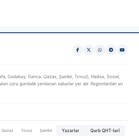
fa, Gədəbəy, Gəncə, Qazax, Şəmkir, Tovuz), Hadisə, Sosial,
ri üzrə gündəlik yenilənən xəbərlər yer alır. Regionlardan ən
Qazax
Tovuz
Şəmkir
Yazarlar
Qərb QHT-lərİ