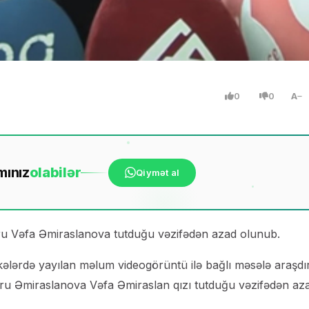
0
0
A
mınız
ola
bilər
Qiymət al
oru Vəfa Əmiraslanova tutduğu vəzifədən azad olunub.
ələrdə yayılan məlum videogörüntü ilə bağlı məsələ araşdır
ktoru Əmiraslanova Vəfa Əmiraslan qızı tutduğu vəzifədən az