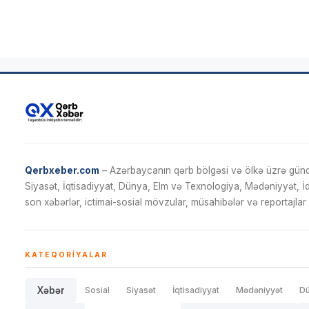
Qerbxeber.com
– Azərbaycanın qərb bölgəsi və ölkə üzrə gündə
Siyasət, İqtisadiyyat, Dünya, Elm və Texnologiya, Mədəniyyət, 
son xəbərlər, ictimai-sosial mövzular, müsahibələr və reportajlar 
KATEQORIYALAR
Xəbər
Sosial
Siyasət
İqtisadiyyat
Mədəniyyət
D