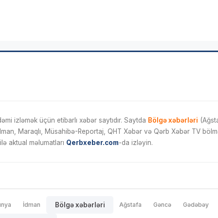
mi izləmək üçün etibarlı xəbər saytıdır. Saytda
Bölgə xəbərləri
(Ağsta
İdman, Maraqlı, Müsahibə-Reportaj, QHT Xəbər və Qərb Xəbər TV bölmələ
ilə aktual məlumatları
Qerbxeber.com
-da izləyin.
ünya
İdman
Bölgə xəbərləri
Ağstafa
Gəncə
Gədəbəy