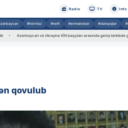
Radio
TV
Info
azərbaycan
#hörmüz
#neft
#ermənistan
#danışıqlar
#
rbaycan və Ukrayna XİN başçıları arasında geniş tərkibdə görüş keçirili
dən qovulub