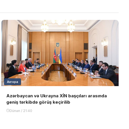
Avropa
Azərbaycan və Ukrayna XİN başçıları arasında
geniş tərkibdə görüş keçirilib
Dünən / 21:40