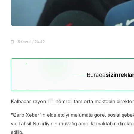
15 fevral / 20:42
Burada
sizin
rekla
Kəlbəcər rayon 111 nömrəli tam orta məktəbin direkt
“Qərb Xəbər”in əldə etdiyi məlumata görə, sosial şəbək
və Təhsil Nazirliyinin müvafiq əmri ilə məktəbin dire
edilib.