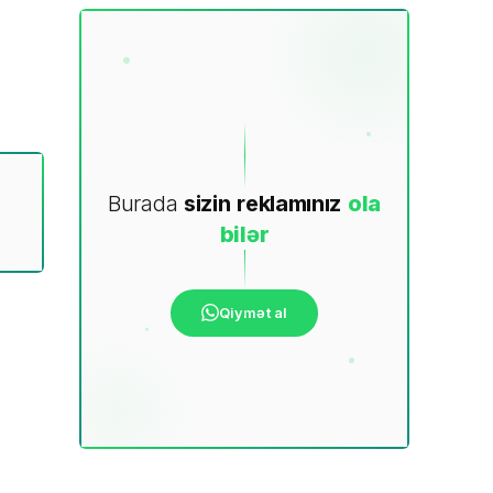
Burada
sizin
reklamınız
ola
bilər
Qiymət al