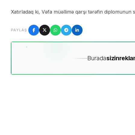
Xatırladaq ki, Vəfa müəllimə qarşı tərəfin diplomunun s
PAYLAŞ
Burada
sizin
rekla