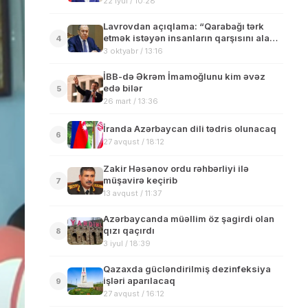
22 iyul / 10:28
Lavrovdan açıqlama: “Qarabağı tərk
etmək istəyən insanların qarşısını ala
4
bilmərik”
3 oktyabr / 13:16
İBB-də Əkrəm İmamoğlunu kim əvəz
edə bilər
5
26 mart / 13:36
İranda Azərbaycan dili tədris olunacaq
6
27 avqust / 18:12
Zakir Həsənov ordu rəhbərliyi ilə
müşavirə keçirib
7
13 avqust / 11:37
Azərbaycanda müəllim öz şagirdi olan
qızı qaçırdı
8
3 iyul / 18:39
Qazaxda gücləndirilmiş dezinfeksiya
işləri aparılacaq
9
27 avqust / 16:12