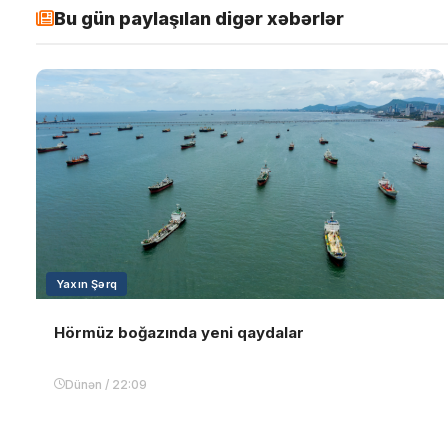
Bu gün paylaşılan digər xəbərlər
Yaxın Şərq
Hörmüz boğazında yeni qaydalar
Dünən / 22:09