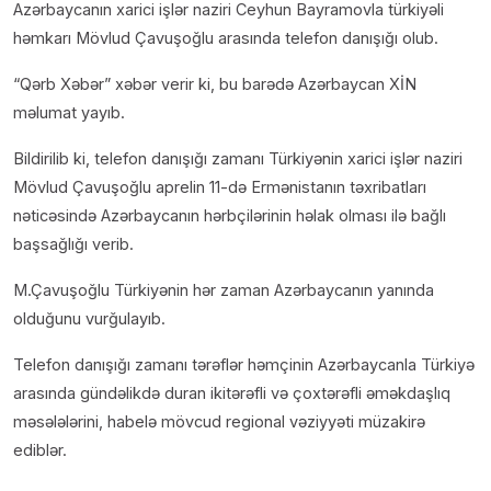
Azərbaycanın xarici işlər naziri Ceyhun Bayramovla türkiyəli
həmkarı Mövlud Çavuşoğlu arasında telefon danışığı olub.
“Qərb Xəbər” xəbər verir ki, bu barədə Azərbaycan XİN
məlumat yayıb.
Bildirilib ki, telefon danışığı zamanı Türkiyənin xarici işlər naziri
Mövlud Çavuşoğlu aprelin 11-də Ermənistanın təxribatları
nəticəsində Azərbaycanın hərbçilərinin həlak olması ilə bağlı
başsağlığı verib.
M.Çavuşoğlu Türkiyənin hər zaman Azərbaycanın yanında
olduğunu vurğulayıb.
Telefon danışığı zamanı tərəflər həmçinin Azərbaycanla Türkiyə
arasında gündəlikdə duran ikitərəfli və çoxtərəfli əməkdaşlıq
məsələlərini, habelə mövcud regional vəziyyəti müzakirə
ediblər.