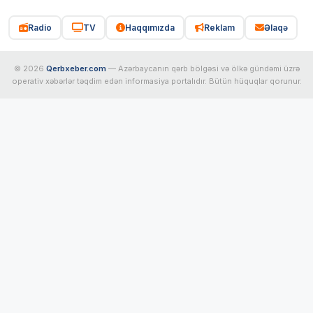
Radio
TV
Haqqımızda
Reklam
Əlaqə
© 2026
Qerbxeber.com
— Azərbaycanın qərb bölgəsi və ölkə gündəmi üzrə
operativ xəbərlər təqdim edən informasiya portalıdır. Bütün hüquqlar qorunur.