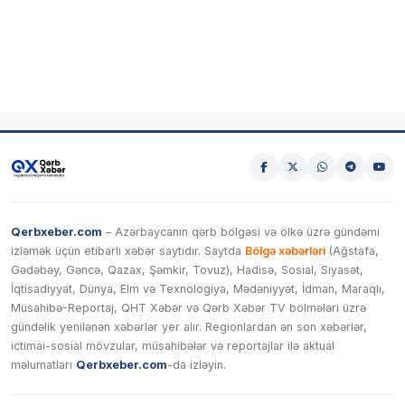
Qerbxeber.com
– Azərbaycanın qərb bölgəsi və ölkə üzrə gündəmi
izləmək üçün etibarlı xəbər saytıdır. Saytda
Bölgə xəbərləri
(Ağstafa,
Gədəbəy, Gəncə, Qazax, Şəmkir, Tovuz), Hadisə, Sosial, Siyasət,
İqtisadiyyat, Dünya, Elm və Texnologiya, Mədəniyyət, İdman, Maraqlı,
Müsahibə-Reportaj, QHT Xəbər və Qərb Xəbər TV bölmələri üzrə
gündəlik yenilənən xəbərlər yer alır. Regionlardan ən son xəbərlər,
ictimai-sosial mövzular, müsahibələr və reportajlar ilə aktual
məlumatları
Qerbxeber.com
-da izləyin.