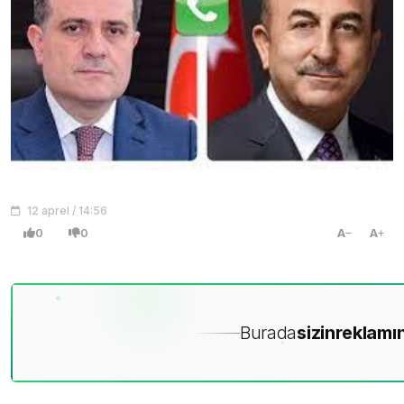
12 aprel / 14:56
0
0
A
A
Burada
sizin
reklamın