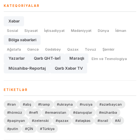
KATEQORIYALAR
Xəbər
Sosial
Siyasət
İqtisadiyyat
Mədəniyyət
Dünya
İdman
Bölgə xəbərləri
Ağstafa
Gəncə
Gədəbəy
Qazax
Tovuz
Şəmkir
Yazarlar
Qərb QHT-lərİ
Maraqlı
Elm və Texnologiya
Müsahibə-Reportaj
Qərb Xəbər TV
ETIKETLƏR
#iran
#abş
#tramp
#ukrayna
#rusiya
#azərbaycan
#hörmüz
#neft
#ermənistan
#danışıqlar
#müharibə
#paşinyan
#zelenski
#qazax
#atəşkəs
#israil
#Aİ
#putin
#ÇİN
#Türkiyə