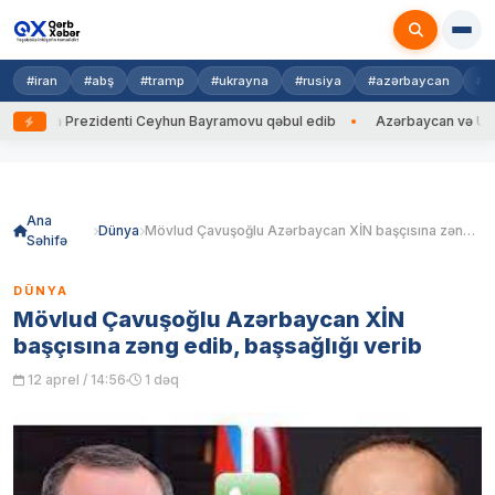
#iran
#abş
#tramp
#ukrayna
#rusiya
#azərbaycan
#h
ayna Prezidenti Ceyhun Bayramovu qəbul edib
Azərbaycan və Ukrayna 
Skip
to
content
Ana
Dünya
Mövlud Çavuşoğlu Azərbaycan XİN başçısına zəng edib, başsağlığı verib
Səhifə
DÜNYA
Mövlud Çavuşoğlu Azərbaycan XİN
başçısına zəng edib, başsağlığı verib
12 aprel / 14:56
1 dəq