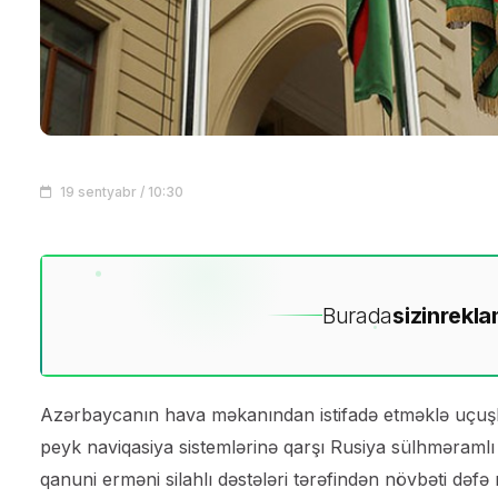
19 sentyabr / 10:30
Burada
sizin
rekla
Azərbaycanın hava məkanından istifadə etməklə uçuşlar
peyk naviqasiya sistemlərinə qarşı Rusiya sülhməramlı k
qanuni erməni silahlı dəstələri tərəfindən növbəti dəfə 