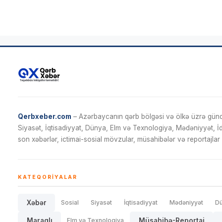
Qerbxeber.com
– Azərbaycanın qərb bölgəsi və ölkə üzrə gündə
Siyasət, İqtisadiyyat, Dünya, Elm və Texnologiya, Mədəniyyət, 
son xəbərlər, ictimai-sosial mövzular, müsahibələr və reportajlar 
KATEQORIYALAR
Xəbər
Sosial
Siyasət
İqtisadiyyat
Mədəniyyət
D
Maraqlı
Elm və Texnologiya
Müsahibə-Reportaj