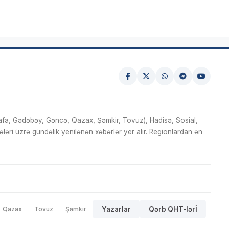
fa, Gədəbəy, Gəncə, Qazax, Şəmkir, Tovuz), Hadisə, Sosial,
ri üzrə gündəlik yenilənən xəbərlər yer alır. Regionlardan ən
Qazax
Tovuz
Şəmkir
Yazarlar
Qərb QHT-lərİ