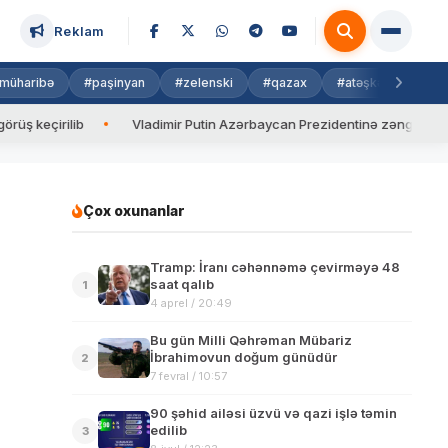
Reklam
müharibə
#paşinyan
#zelenski
#qazax
#atəşkəs
#isra
lib
Vladimir Putin Azərbaycan Prezidentinə zəng edib
Val
Çox oxunanlar
Tramp: İranı cəhənnəmə çevirməyə 48
saat qalıb
1
4 aprel / 20:49
Bu gün Milli Qəhrəman Mübariz
İbrahimovun doğum günüdür
2
7 fevral / 10:57
90 şəhid ailəsi üzvü və qazi işlə təmin
edilib
3