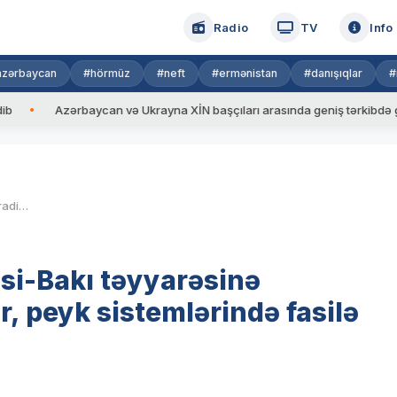
Radio
TV
Info
azərbaycan
#hörmüz
#neft
#ermənistan
#danışıqlar
#
zərbaycan və Ukrayna XİN başçıları arasında geniş tərkibdə görüş keçiri
MN: “Erməni silahlıları Tbilisi-Bakı təyyarəsinə radiomaneələr tətbiq ediblər, peyk sistemlərində fasilə yaranıb”
isi-Bakı təyyarəsinə
r, peyk sistemlərində fasilə