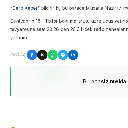
“Qərb Xəbər”
bildirir ki, bu barədə Müdafiə Nazirliyi 
Sentyabrın 18-i Tbilisi-Bakı marşrutu üzrə uçuş yerinə
təyyarəsinə saat 20:28-dən 20:34-dək radiomaneələrin 
yaranıb.
PAYLAŞ
Burada
sizin
rekla