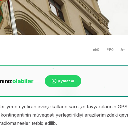
0
0
A
mınız
ola
bilər
Qiymət al
 yerinə yetirən aviaşirkətlərin sərnişin təyyarələrinin GPS
ontingentinin müvəqqəti yerləşdirildiyi ərazilərimizdəki qeyr
radiomaneələr tətbiq edilib.