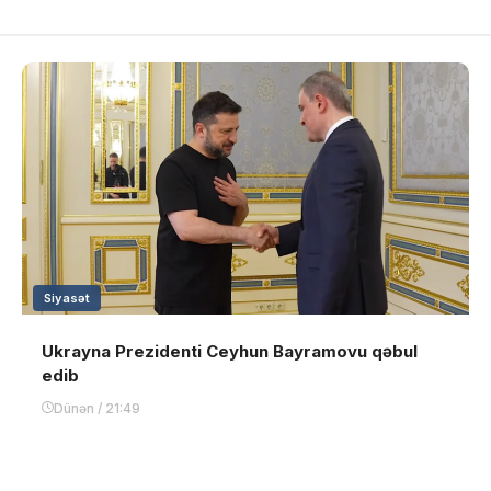
Siyasət
Ukrayna Prezidenti Ceyhun Bayramovu qəbul
edib
Dünən / 21:49