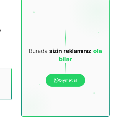
ə
Burada
sizin
reklamınız
ola
bilər
Qiymət al