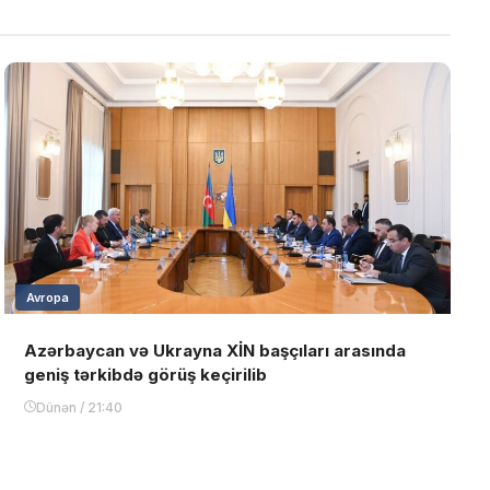
Avropa
Azərbaycan və Ukrayna XİN başçıları arasında
geniş tərkibdə görüş keçirilib
Dünən / 21:40