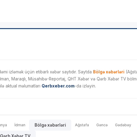
mi izləmək üçün etibarlı xəbər saytıdır. Saytda
Bölgə xəbərləri
(Ağsta
İdman, Maraqlı, Müsahibə-Reportaj, QHT Xəbər və Qərb Xəbər TV bölmələ
ilə aktual məlumatları
Qerbxeber.com
-da izləyin.
ünya
İdman
Bölgə xəbərləri
Ağstafa
Gəncə
Gədəbəy
Qərb Xəbər TV