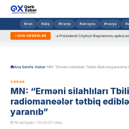
#iran
#abş
#tramp
#ukrayna
#rusiya
#
dalar
Ukrayna Prezidenti Ceyhun Bayramovu qəbul edib
A
SON XƏBƏRLƏR
Skip
to
content
Ana Səhifə
Xəbər
XƏBƏR
MN: “Erməni silahlıları Tbil
radiomaneələr tətbiq ediblə
yaranıb”
19 sentyabr / 10:30
1 dəq