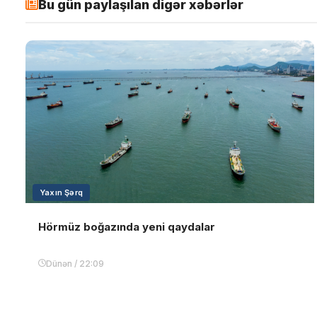
Bu gün paylaşılan digər xəbərlər
Yaxın Şərq
Hörmüz boğazında yeni qaydalar
Dünən / 22:09