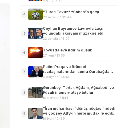
8 iyul / 12:23
“Turan Tovuz” “Sabah”a qarşı
4
29 noyabr / 09:44
Ceyhun Bayramov Lavrovla Laçın
yolundakı aksiyanı müzakirə etdi
5
22 dekabr / 16:07
Tovuzda evə ildırım düşüb
6
27 iyun / 13:55
Putin: Praqa və Brüssel
razılaşmalarından sonra Qarabağda
7
antiterror tədbirləri qaçılmaz idi
6 oktyabr / 10:43
Goranboy, Tərtər, Ağdam, Ağcabədi və
Füzuli intensiv atəşə tutulur
8
10 oktyabr / 11:14
“İran müharibəsi “dönüş nöqtəsi”ndədir
və çox şey ABŞ-ın hərbi müdaxilə edib-
9
etməyəcəyindən asılı olacaq”-ASİF
19 iyun / 21:59
NƏRİMANLI