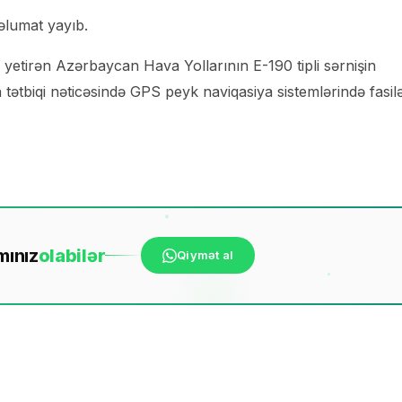
məlumat yayıb.
 yetirən Azərbaycan Hava Yollarının E-190 tipli sərnişin
tətbiqi nəticəsində GPS peyk naviqasiya sistemlərində fasil
mınız
ola
bilər
Qiymət al