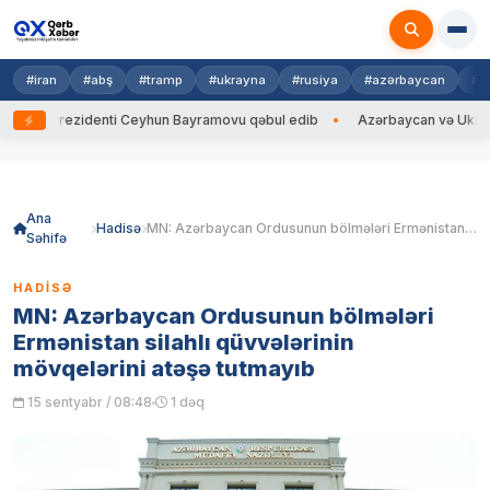
#iran
#abş
#tramp
#ukrayna
#rusiya
#azərbaycan
#h
na Prezidenti Ceyhun Bayramovu qəbul edib
Azərbaycan və Ukrayna Xİ
Skip
to
content
Ana
Hadisə
MN: Azərbaycan Ordusunun bölmələri Ermənistan silahlı qüvvələrinin mövqelərini atəşə tutmayıb
Səhifə
HADISƏ
MN: Azərbaycan Ordusunun bölmələri
Ermənistan silahlı qüvvələrinin
mövqelərini atəşə tutmayıb
15 sentyabr / 08:48
1 dəq