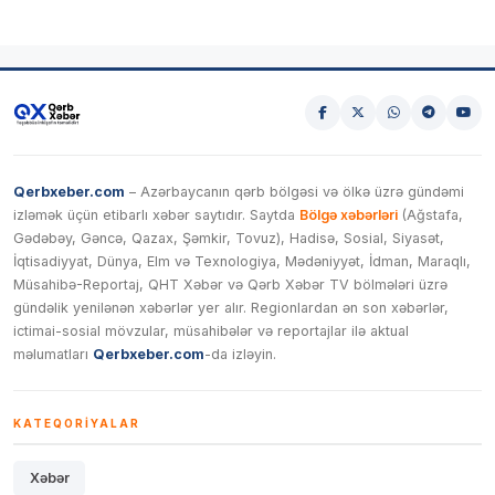
Qerbxeber.com
– Azərbaycanın qərb bölgəsi və ölkə üzrə gündəmi
izləmək üçün etibarlı xəbər saytıdır. Saytda
Bölgə xəbərləri
(Ağstafa,
Gədəbəy, Gəncə, Qazax, Şəmkir, Tovuz), Hadisə, Sosial, Siyasət,
İqtisadiyyat, Dünya, Elm və Texnologiya, Mədəniyyət, İdman, Maraqlı,
Müsahibə-Reportaj, QHT Xəbər və Qərb Xəbər TV bölmələri üzrə
gündəlik yenilənən xəbərlər yer alır. Regionlardan ən son xəbərlər,
ictimai-sosial mövzular, müsahibələr və reportajlar ilə aktual
məlumatları
Qerbxeber.com
-da izləyin.
KATEQORIYALAR
Xəbər