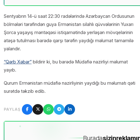
Sentyabrın 14-ü saat 22:30 radələrində Azərbaycan Ordusunun
bölmələri tərəfindən guya Ermənistan silahlı qüvvələrinin Yuxarı
Şorca yaşayış məntəqəsi istiqamətində yerləşən mövqelərinin
atəşə tutulması barədə qarşı tərəfin yaydığı məlumat tamamilə
yalandır.
“Qərb Xəbər”
bildirir ki, bu barədə Müdafiə nazirliyi məlumat
yayıb.
Qurum Ermənistan müdafiə nazirliyinin yaydığı bu məlumatı qəti
surətdə təkzib edib.
PAYLAŞ
Burada
sizin
reklamın