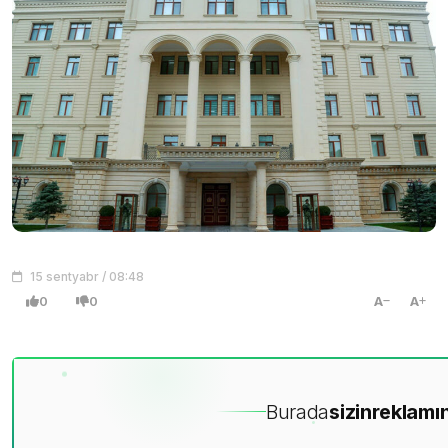
15 sentyabr / 08:48
0
0
A
A
Burada
sizin
reklamın