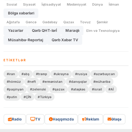
Sosial
Siyasət
İqtisadiyyat
Mədəniyyət
Dünya
İdman
Bölgə xəbərləri
Ağstafa
Gəncə
Gədəbəy
Qazax
Tovuz
Şəmkir
Yazarlar
Qərb QHT-lərİ
Maraqlı
Elm və Texnologiya
Müsahibə-Reportaj
Qərb Xəbər TV
ETIKETLƏR
#iran
#abş
#tramp
#ukrayna
#rusiya
#azərbaycan
#hörmüz
#neft
#ermənistan
#danışıqlar
#müharibə
#paşinyan
#zelenski
#qazax
#atəşkəs
#israil
#Aİ
#putin
#ÇİN
#Türkiyə
Radio
TV
Haqqımızda
Reklam
Əlaqə