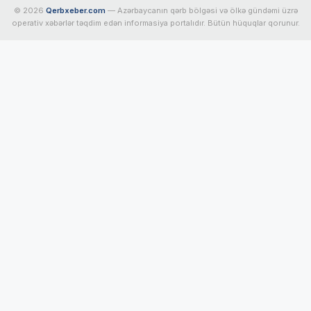
© 2026
Qerbxeber.com
— Azərbaycanın qərb bölgəsi və ölkə gündəmi üzrə
operativ xəbərlər təqdim edən informasiya portalıdır. Bütün hüquqlar qorunur.