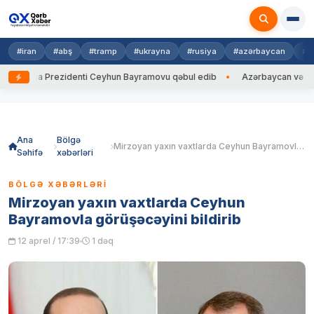
#iran
#abş
#tramp
#ukrayna
#rusiya
#azərbaycan
#h
rayna Prezidenti Ceyhun Bayramovu qəbul edib
Azərbaycan və Ukrayna
Skip
to
content
Ana
Bölgə
Mirzoyan yaxın vaxtlarda Ceyhun Bayramovla görüşəcəyini bildirib
Səhifə
xəbərləri
BÖLGƏ XƏBƏRLƏRI
Mirzoyan yaxın vaxtlarda Ceyhun
Bayramovla görüşəcəyini bildirib
12 aprel / 17:39
1 dəq