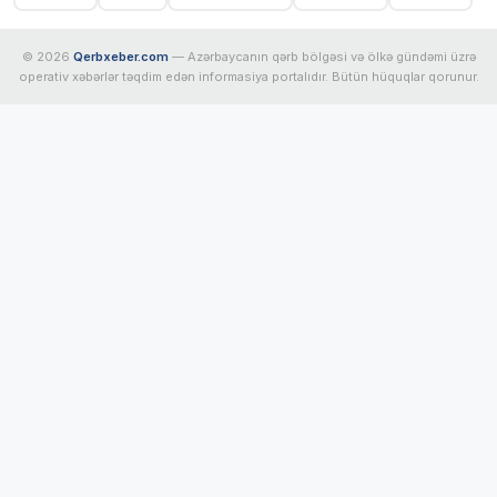
© 2026
Qerbxeber.com
— Azərbaycanın qərb bölgəsi və ölkə gündəmi üzrə
operativ xəbərlər təqdim edən informasiya portalıdır. Bütün hüquqlar qorunur.