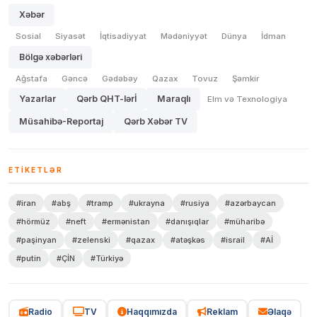
Xəbər
Sosial
Siyasət
İqtisadiyyat
Mədəniyyət
Dünya
İdman
Bölgə xəbərləri
Ağstafa
Gəncə
Gədəbəy
Qazax
Tovuz
Şəmkir
Yazarlar
Qərb QHT-lərİ
Maraqlı
Elm və Texnologiya
Müsahibə-Reportaj
Qərb Xəbər TV
ETIKETLƏR
#iran
#abş
#tramp
#ukrayna
#rusiya
#azərbaycan
#hörmüz
#neft
#ermənistan
#danışıqlar
#müharibə
#paşinyan
#zelenski
#qazax
#atəşkəs
#israil
#Aİ
#putin
#ÇİN
#Türkiyə
Radio
TV
Haqqımızda
Reklam
Əlaqə