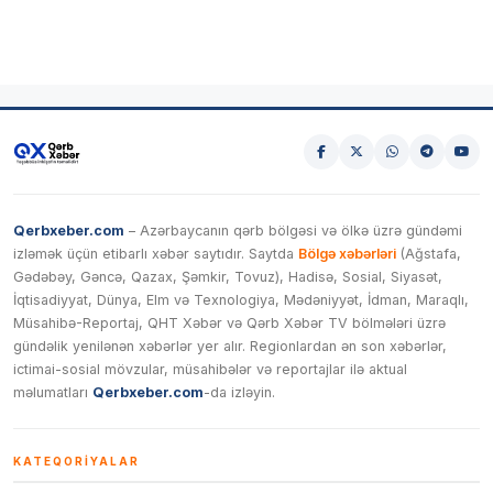
Qerbxeber.com
– Azərbaycanın qərb bölgəsi və ölkə üzrə gündəmi
izləmək üçün etibarlı xəbər saytıdır. Saytda
Bölgə xəbərləri
(Ağstafa,
Gədəbəy, Gəncə, Qazax, Şəmkir, Tovuz), Hadisə, Sosial, Siyasət,
İqtisadiyyat, Dünya, Elm və Texnologiya, Mədəniyyət, İdman, Maraqlı,
Müsahibə-Reportaj, QHT Xəbər və Qərb Xəbər TV bölmələri üzrə
gündəlik yenilənən xəbərlər yer alır. Regionlardan ən son xəbərlər,
ictimai-sosial mövzular, müsahibələr və reportajlar ilə aktual
məlumatları
Qerbxeber.com
-da izləyin.
KATEQORIYALAR