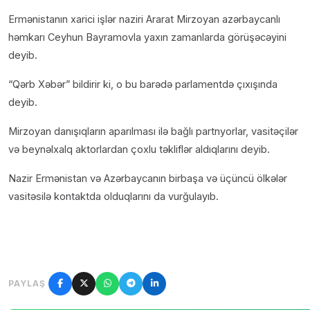
Ermənistanın xarici işlər naziri Ararat Mirzoyan azərbaycanlı
həmkarı Ceyhun Bayramovla yaxın zamanlarda görüşəcəyini
deyib.
“Qərb Xəbər” bildirir ki, o bu barədə parlamentdə çıxışında
deyib.
Mirzoyan danışıqların aparılması ilə bağlı partnyorlar, vasitəçilər
və beynəlxalq aktorlardan çoxlu təkliflər aldıqlarını deyib.
Nazir Ermənistan və Azərbaycanın birbaşa və üçüncü ölkələr
vasitəsilə kontaktda olduqlarını da vurğulayıb.
PAYLAŞ