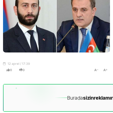
12 aprel / 17:39
0
0
A
A
Burada
sizin
reklamın