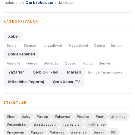
məlumatları
Qerbxeber.com
-da izləyin.
KATEQORIYALAR
Xəbər
Sosial
Siyasət
İqtisadiyyat
Mədəniyyət
Dünya
İdman
Bölgə xəbərləri
Ağstafa
Gəncə
Gədəbəy
Qazax
Tovuz
Şəmkir
Yazarlar
Qərb QHT-lərİ
Maraqlı
Elm və Texnologiya
Müsahibə-Reportaj
Qərb Xəbər TV
ETIKETLƏR
#iran
#abş
#tramp
#ukrayna
#rusiya
#neft
#hörmüz
#ermənistan
#azərbaycan
#danışıqlar
#müharibə
#paşinyan
#qazax
#atəşkəs
#zelenski
#israil
#Aİ