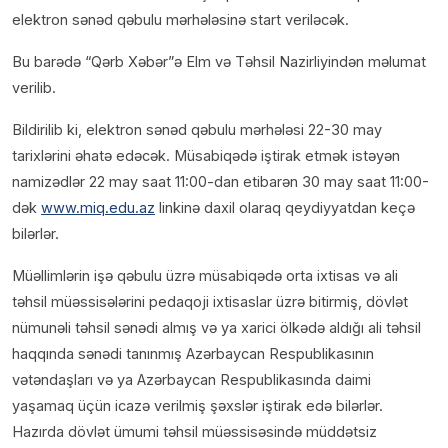
elektron sənəd qəbulu mərhələsinə start veriləcək.
Bu barədə “Qərb Xəbər”ə Elm və Təhsil Nazirliyindən məlumat
verilib.
Bildirilib ki, elektron sənəd qəbulu mərhələsi 22-30 may
tarixlərini əhatə edəcək. Müsabiqədə iştirak etmək istəyən
namizədlər 22 may saat 11:00-dan etibarən 30 may saat 11:00-
dək
www.miq.edu.az
linkinə daxil olaraq qeydiyyatdan keçə
bilərlər.
Müəllimlərin işə qəbulu üzrə müsabiqədə orta ixtisas və ali
təhsil müəssisələrini pedaqoji ixtisaslar üzrə bitirmiş, dövlət
nümunəli təhsil sənədi almış və ya xarici ölkədə aldığı ali təhsil
haqqında sənədi tanınmış Azərbaycan Respublikasının
vətəndaşları və ya Azərbaycan Respublikasında daimi
yaşamaq üçün icazə verilmiş şəxslər iştirak edə bilərlər.
Hazırda dövlət ümumi təhsil müəssisəsində müddətsiz