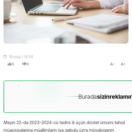
19 may / 14:35
0
0
A
A
Burada
sizin
reklamın
Mayın 22-də 2023-2024-cü tədris ili üçün dövlət ümumi təhsil
müəssisələrinə müəllimlərin işə qəbulu üzrə müsabiqənin