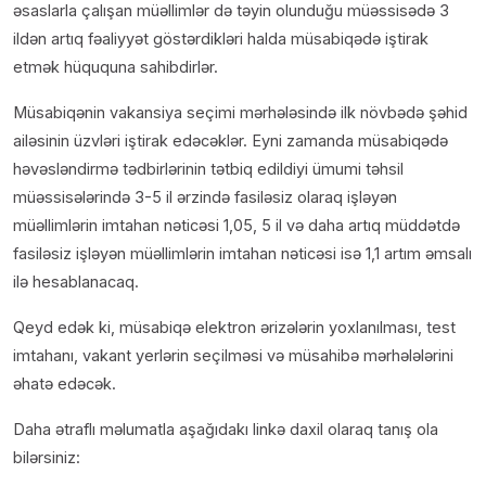
əsaslarla çalışan müəllimlər də təyin olunduğu müəssisədə 3
ildən artıq fəaliyyət göstərdikləri halda müsabiqədə iştirak
etmək hüququna sahibdirlər.
Müsabiqənin vakansiya seçimi mərhələsində ilk növbədə şəhid
ailəsinin üzvləri iştirak edəcəklər. Eyni zamanda müsabiqədə
həvəsləndirmə tədbirlərinin tətbiq edildiyi ümumi təhsil
müəssisələrində 3-5 il ərzində fasiləsiz olaraq işləyən
müəllimlərin imtahan nəticəsi 1,05, 5 il və daha artıq müddətdə
fasiləsiz işləyən müəllimlərin imtahan nəticəsi isə 1,1 artım əmsalı
ilə hesablanacaq.
Qeyd edək ki, müsabiqə elektron ərizələrin yoxlanılması, test
imtahanı, vakant yerlərin seçilməsi və müsahibə mərhələlərini
əhatə edəcək.
Daha ətraflı məlumatla aşağıdakı linkə daxil olaraq tanış ola
bilərsiniz: