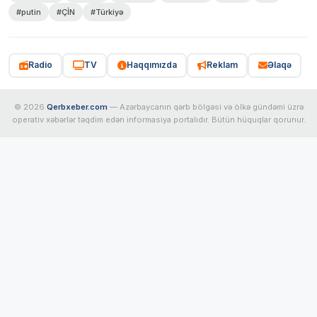
#putin
#ÇİN
#Türkiyə
Radio
TV
Haqqımızda
Reklam
Əlaqə
© 2026
Qerbxeber.com
— Azərbaycanın qərb bölgəsi və ölkə gündəmi üzrə
operativ xəbərlər təqdim edən informasiya portalıdır. Bütün hüquqlar qorunur.