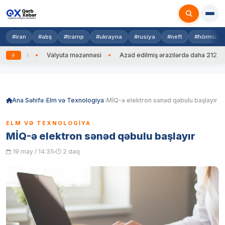
#iran
#abş
#tramp
#ukrayna
#rusiya
#neft
#hörmüz
 edib
Valyuta məzənnəsi
Azad edilmiş ərazilərdə daha 212 mina,
Skip
to
content
Ana Səhifə
Elm və Texnologiya
MİQ-ə elektron sənəd qəbulu başlayır
ELM VƏ TEXNOLOGIYA
MİQ-ə elektron sənəd qəbulu başlayır
19 may / 14:35
2 dəq