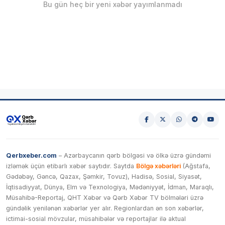
Bu gün heç bir yeni xəbər yayımlanmadı
Qerbxeber.com
– Azərbaycanın qərb bölgəsi və ölkə üzrə gündəmi
izləmək üçün etibarlı xəbər saytıdır. Saytda
Bölgə xəbərləri
(Ağstafa,
Gədəbəy, Gəncə, Qazax, Şəmkir, Tovuz), Hadisə, Sosial, Siyasət,
İqtisadiyyat, Dünya, Elm və Texnologiya, Mədəniyyət, İdman, Maraqlı,
Müsahibə-Reportaj, QHT Xəbər və Qərb Xəbər TV bölmələri üzrə
gündəlik yenilənən xəbərlər yer alır. Regionlardan ən son xəbərlər,
ictimai-sosial mövzular, müsahibələr və reportajlar ilə aktual