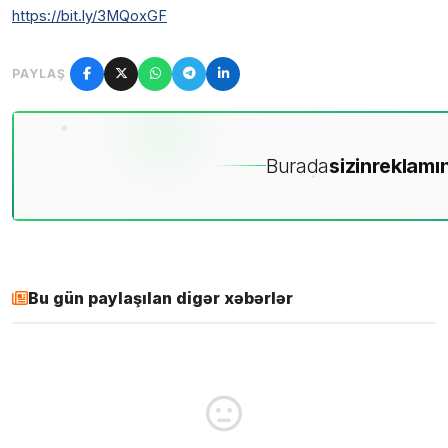
https://bit.ly/3MQoxGF
PAYLAŞ
Burada
sizin
reklamın
Bu gün paylaşılan digər xəbərlər