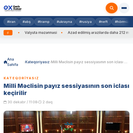
#iran
#abş
#tramp
#ukrayna
#rusiya
#neft
#hörmüz
dib
Valyuta məzənnəsi
Azad edilmiş ərazilərdə daha 212 mina, 75
Skip
to
content
Ana
Kateqoriyasız
Milli Məclisin payız sessiyasının son iclası keçirilir
Səhifə
KATEQORIYASIZ
Milli Məclisin payız sessiyasının son iclası
keçirilir
30 dekabr / 11:08
2 dəq