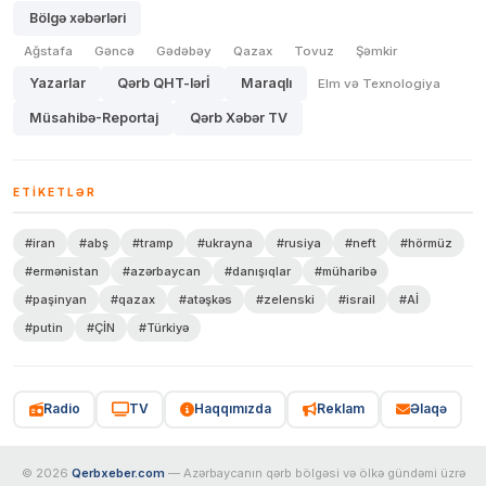
Bölgə xəbərləri
Ağstafa
Gəncə
Gədəbəy
Qazax
Tovuz
Şəmkir
Yazarlar
Qərb QHT-lərİ
Maraqlı
Elm və Texnologiya
Müsahibə-Reportaj
Qərb Xəbər TV
ETIKETLƏR
#iran
#abş
#tramp
#ukrayna
#rusiya
#neft
#hörmüz
#ermənistan
#azərbaycan
#danışıqlar
#müharibə
#paşinyan
#qazax
#atəşkəs
#zelenski
#israil
#Aİ
#putin
#ÇİN
#Türkiyə
Radio
TV
Haqqımızda
Reklam
Əlaqə
© 2026
Qerbxeber.com
— Azərbaycanın qərb bölgəsi və ölkə gündəmi üzrə