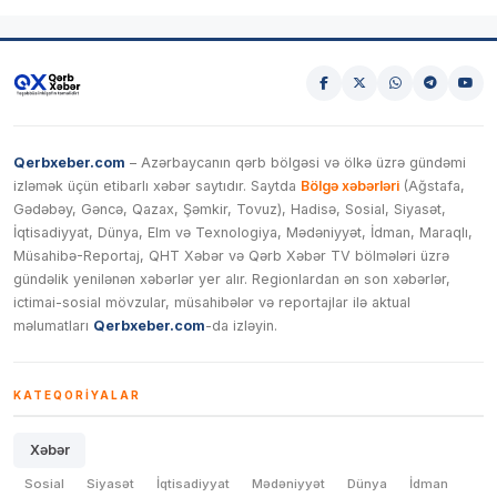
Qerbxeber.com
– Azərbaycanın qərb bölgəsi və ölkə üzrə gündəmi
izləmək üçün etibarlı xəbər saytıdır. Saytda
Bölgə xəbərləri
(Ağstafa,
Gədəbəy, Gəncə, Qazax, Şəmkir, Tovuz), Hadisə, Sosial, Siyasət,
İqtisadiyyat, Dünya, Elm və Texnologiya, Mədəniyyət, İdman, Maraqlı,
Müsahibə-Reportaj, QHT Xəbər və Qərb Xəbər TV bölmələri üzrə
gündəlik yenilənən xəbərlər yer alır. Regionlardan ən son xəbərlər,
ictimai-sosial mövzular, müsahibələr və reportajlar ilə aktual
məlumatları
Qerbxeber.com
-da izləyin.
KATEQORIYALAR
Xəbər
Sosial
Siyasət
İqtisadiyyat
Mədəniyyət
Dünya
İdman