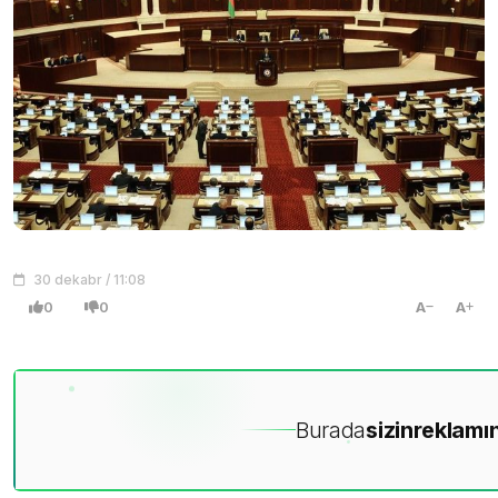
30 dekabr / 11:08
0
0
A
A
Burada
sizin
reklamın