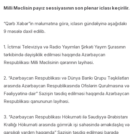
Milli Məclisin payız sessiyasının son plenar iclası keçirilir.
“Qərb Xəbər”in məlumatına görə, iclasın gündəliyinə aşağıdakı
9 məsələ daxil edilib.
1. İctimai Televiziya və Radio Yayımları Şirkəti Yayım Şurasının
tərkibində dəyişiklik edilməsi haqqında Azərbaycan
Respublikası Milli Məclisinin qərarının layihəsi.
2. “Azərbaycan Respublikası və Dünya Bankı Qrupu Təşkilatları
arasında Azərbaycan Respublikasında Ofislərin Qurulmasına və
Fəaliyyətinə dair” Sazişin təsdiq edilməsi haqqında Azərbaycan
Respublikası qanununun layihəsi.
3. “Azərbaycan Respublikası Hökuməti ilə Səudiyyə Ərəbistanı
Krallığı Hökuməti arasında gömrük işi sahəsində əməkdaşlıq və
qarşılıqlı yardım haqqında” Sazişin təsdiq edilməsi barədə