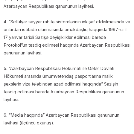
Azərbaycan Respublikası qanununun layihəsi.
4. “Sellülyar səyyar rabitə sistemlərinin inkişaf etdirilməsində və
onlardan istifadə olunmasında əməkdaşlıq haqqında 1997-ci il
17 yanvar tarixli Sazişə dəyişikliklər edilməsi barədə
Protokol”un təsdiq edilməsi haqqında Azərbaycan Respublikası
qanununun layihəsi.
5. “Azərbaycan Respublikası Hökuməti ilə Qətər Dövləti
Hökuməti arasında ümumvətəndaş pasportlarına malik
şəxslərin viza tələbindən azad edilməsi haqqında” Sazişin
təsdiq edilməsi barədə Azərbaycan Respublikası qanununun
layihəsi.
6. “Media haqqında” Azərbaycan Respublikası qanununun
layihəsi (üçüncü oxunuş).