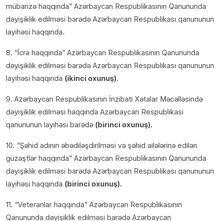
mübarizə haqqında” Azərbaycan Respublikasının Qanununda
dəyişiklik edilməsi barədə Azərbaycan Respublikası qanununun
layihəsi haqqında.
8. “İcra haqqında” Azərbaycan Respublikasının Qanununda
dəyişiklik edilməsi barədə Azərbaycan Respublikası qanununun
layihəsi haqqında
(ikinci oxunuş).
9. Azərbaycan Respublikasının İnzibati Xətalar Məcəlləsində
dəyişiklik edilməsi haqqında Azərbaycan Respublikası
qanununun layihəsi barədə
(birinci oxunuş).
10. “Şəhid adının əbədiləşdirilməsi və şəhid ailələrinə edilən
güzəştlər haqqında” Azərbaycan Respublikasının Qanununda
dəyişiklik edilməsi barədə Azərbaycan Respublikası qanununun
layihəsi haqqında
(birinci oxunuş).
11. “Veteranlar haqqında” Azərbaycan Respublikasının
Qanununda dəyişiklik edilməsi barədə Azərbaycan