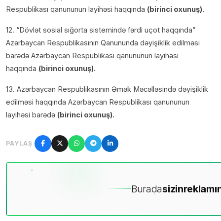
Respublikası qanununun layihəsi haqqında
(birinci oxunuş).
12. “Dövlət sosial sığorta sistemində fərdi uçot haqqında”
Azərbaycan Respublikasının Qanununda dəyişiklik edilməsi
barədə Azərbaycan Respublikası qanununun layihəsi
haqqında
(birinci oxunuş).
13. Azərbaycan Respublikasının Əmək Məcəlləsində dəyişiklik
edilməsi haqqında Azərbaycan Respublikası qanununun
layihəsi barədə
(birinci oxunuş).
PAYLAŞ
Burada
sizin
reklamın