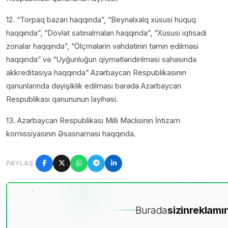
12. “Torpaq bazarı haqqında”, “Beynəlxalq xüsusi hüquq
haqqında”, “Dövlət satınalmaları haqqında”, “Xüsusi iqtisadi
zonalar haqqında”, “Ölçmələrin vəhdətinin təmin edilməsi
haqqında” və “Uyğunluğun qiymətləndirilməsi sahəsində
akkreditasiya haqqında” Azərbaycan Respublikasının
qanunlarında dəyişiklik edilməsi barədə Azərbaycan
Respublikası qanununun layihəsi.
13. Azərbaycan Respublikası Milli Məclisinin İntizam
komissiyasının Əsasnaməsi haqqında.
PAYLAŞ
Burada
sizin
reklamın