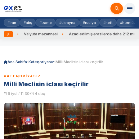
#iran
#abş
#tramp
#ukrayna
#rusiya
#neft
#hörmüz
b
Valyuta məzənnəsi
Azad edilmiş ərazilərdə daha 212 mina, 753 
Skip
to
content
Ana Səhifə
Kateqoriyasız
Milli Məclisin iclası keçirilir
KATEQORIYASIZ
Milli Məclisin iclası keçirilir
9 iyul / 11:30
4 dəq