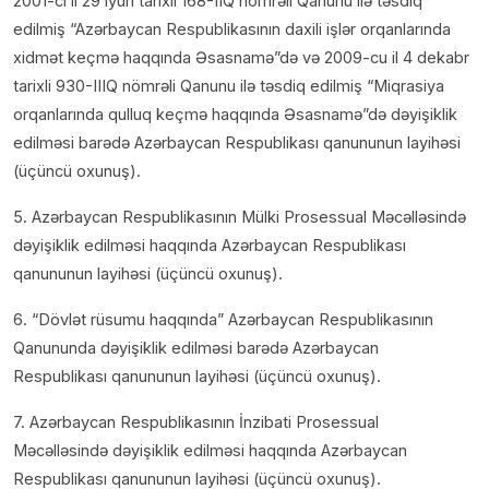
2001-ci il 29 iyun tarixli 168-IIQ nömrəli Qanunu ilə təsdiq
edilmiş “Azərbaycan Respublikasının daxili işlər orqanlarında
xidmət keçmə haqqında Əsasnamə”də və 2009-cu il 4 dekabr
tarixli 930-IIIQ nömrəli Qanunu ilə təsdiq edilmiş “Miqrasiya
orqanlarında qulluq keçmə haqqında Əsasnamə”də dəyişiklik
edilməsi barədə Azərbaycan Respublikası qanununun layihəsi
(üçüncü oxunuş).
5. Azərbaycan Respublikasının Mülki Prosessual Məcəlləsində
dəyişiklik edilməsi haqqında Azərbaycan Respublikası
qanununun layihəsi (üçüncü oxunuş).
6. “Dövlət rüsumu haqqında” Azərbaycan Respublikasının
Qanununda dəyişiklik edilməsi barədə Azərbaycan
Respublikası qanununun layihəsi (üçüncü oxunuş).
7. Azərbaycan Respublikasının İnzibati Prosessual
Məcəlləsində dəyişiklik edilməsi haqqında Azərbaycan
Respublikası qanununun layihəsi (üçüncü oxunuş).