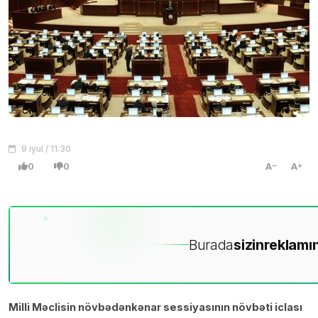
9 iyul / 11:30
0
0
A
A
Burada
sizin
reklamın
Milli Məclisin növbədənkənar sessiyasının növbəti iclası