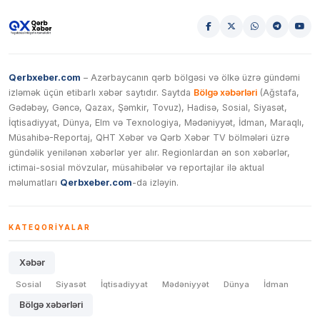
Qerbxeber.com
– Azərbaycanın qərb bölgəsi və ölkə üzrə gündəmi
izləmək üçün etibarlı xəbər saytıdır. Saytda
Bölgə xəbərləri
(Ağstafa,
Gədəbəy, Gəncə, Qazax, Şəmkir, Tovuz), Hadisə, Sosial, Siyasət,
İqtisadiyyat, Dünya, Elm və Texnologiya, Mədəniyyət, İdman, Maraqlı,
Müsahibə-Reportaj, QHT Xəbər və Qərb Xəbər TV bölmələri üzrə
gündəlik yenilənən xəbərlər yer alır. Regionlardan ən son xəbərlər,
ictimai-sosial mövzular, müsahibələr və reportajlar ilə aktual
məlumatları
Qerbxeber.com
-da izləyin.
KATEQORIYALAR
Xəbər
Sosial
Siyasət
İqtisadiyyat
Mədəniyyət
Dünya
İdman
Bölgə xəbərləri