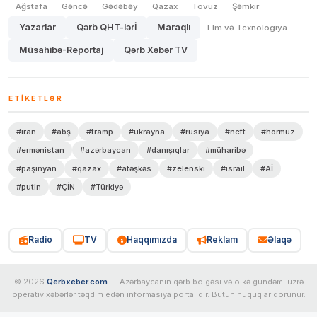
Ağstafa
Gəncə
Gədəbəy
Qazax
Tovuz
Şəmkir
Yazarlar
Qərb QHT-lərİ
Maraqlı
Elm və Texnologiya
Müsahibə-Reportaj
Qərb Xəbər TV
ETIKETLƏR
#iran
#abş
#tramp
#ukrayna
#rusiya
#neft
#hörmüz
#ermənistan
#azərbaycan
#danışıqlar
#müharibə
#paşinyan
#qazax
#atəşkəs
#zelenski
#israil
#Aİ
#putin
#ÇİN
#Türkiyə
Radio
TV
Haqqımızda
Reklam
Əlaqə
© 2026
Qerbxeber.com
— Azərbaycanın qərb bölgəsi və ölkə gündəmi üzrə
operativ xəbərlər təqdim edən informasiya portalıdır. Bütün hüquqlar qorunur.