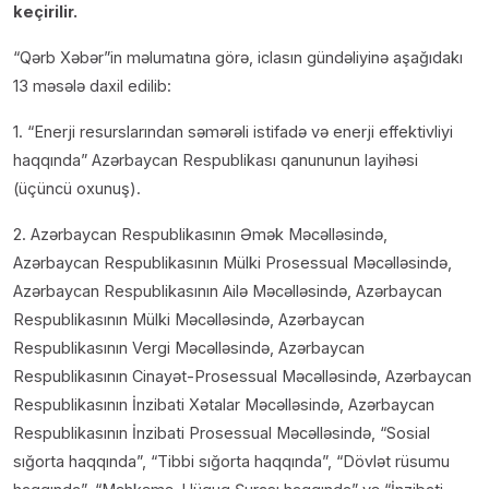
keçirilir.
“Qərb Xəbər”in məlumatına görə, iclasın gündəliyinə aşağıdakı
13 məsələ daxil edilib:
1. “Enerji resurslarından səmərəli istifadə və enerji effektivliyi
haqqında” Azərbaycan Respublikası qanununun layihəsi
(üçüncü oxunuş).
2. Azərbaycan Respublikasının Əmək Məcəlləsində,
Azərbaycan Respublikasının Mülki Prosessual Məcəlləsində,
Azərbaycan Respublikasının Ailə Məcəlləsində, Azərbaycan
Respublikasının Mülki Məcəlləsində, Azərbaycan
Respublikasının Vergi Məcəlləsində, Azərbaycan
Respublikasının Cinayət-Prosessual Məcəlləsində, Azərbaycan
Respublikasının İnzibati Xətalar Məcəlləsində, Azərbaycan
Respublikasının İnzibati Prosessual Məcəlləsində, “Sosial
sığorta haqqında”, “Tibbi sığorta haqqında”, “Dövlət rüsumu