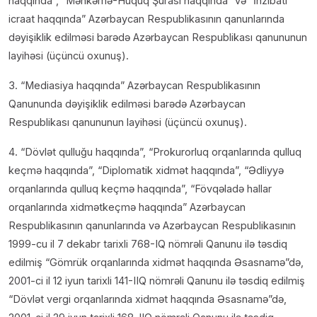
haqqında”, “Məhkəmə-Hüquq Şurası haqqında” və “İnzibati
icraat haqqında” Azərbaycan Respublikasının qanunlarında
dəyişiklik edilməsi barədə Azərbaycan Respublikası qanununun
layihəsi (üçüncü oxunuş).
3. “Mediasiya haqqında” Azərbaycan Respublikasının
Qanununda dəyişiklik edilməsi barədə Azərbaycan
Respublikası qanununun layihəsi (üçüncü oxunuş).
4. “Dövlət qulluğu haqqında”, “Prokurorluq orqanlarında qulluq
keçmə haqqında”, “Diplomatik xidmət haqqında”, “Ədliyyə
orqanlarında qulluq keçmə haqqında”, “Fövqəladə hallar
orqanlarında xidmətkeçmə haqqında” Azərbaycan
Respublikasının qanunlarında və Azərbaycan Respublikasının
1999-cu il 7 dekabr tarixli 768-IQ nömrəli Qanunu ilə təsdiq
edilmiş “Gömrük orqanlarında xidmət haqqında Əsasnamə”də,
2001-ci il 12 iyun tarixli 141-IIQ nömrəli Qanunu ilə təsdiq edilmiş
“Dövlət vergi orqanlarında xidmət haqqında Əsasnamə”də,