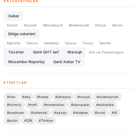
KATEQORIYALAR
Xəbər
Sosial
Siyasət
İqtisadiyyat
Mədəniyyət
Dünya
İdman
Bölgə xəbərləri
Ağstafa
Gəncə
Gədəbəy
Qazax
Tovuz
Şəmkir
Yazarlar
Qərb QHT-lərİ
Maraqlı
Elm və Texnologiya
Müsahibə-Reportaj
Qərb Xəbər TV
ETIKETLƏR
#iran
#abş
#tramp
#ukrayna
#rusiya
#azərbaycan
#hörmüz
#neft
#ermənistan
#danışıqlar
#müharibə
#paşinyan
#zelenski
#qazax
#atəşkəs
#israil
#Aİ
#putin
#ÇİN
#Türkiyə