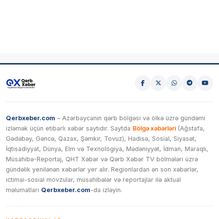
Qerbxeber.com
– Azərbaycanın qərb bölgəsi və ölkə üzrə gündəmi
izləmək üçün etibarlı xəbər saytıdır. Saytda
Bölgə xəbərləri
(Ağstafa,
Gədəbəy, Gəncə, Qazax, Şəmkir, Tovuz), Hadisə, Sosial, Siyasət,
İqtisadiyyat, Dünya, Elm və Texnologiya, Mədəniyyət, İdman, Maraqlı,
Müsahibə-Reportaj, QHT Xəbər və Qərb Xəbər TV bölmələri üzrə
gündəlik yenilənən xəbərlər yer alır. Regionlardan ən son xəbərlər,
ictimai-sosial mövzular, müsahibələr və reportajlar ilə aktual
məlumatları
Qerbxeber.com
-da izləyin.