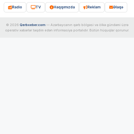
Radio
TV
Haqqımızda
Reklam
Əlaqə
© 2026
Qerbxeber.com
— Azərbaycanın qərb bölgəsi və ölkə gündəmi üzrə
operativ xəbərlər təqdim edən informasiya portalıdır. Bütün hüquqlar qorunur.