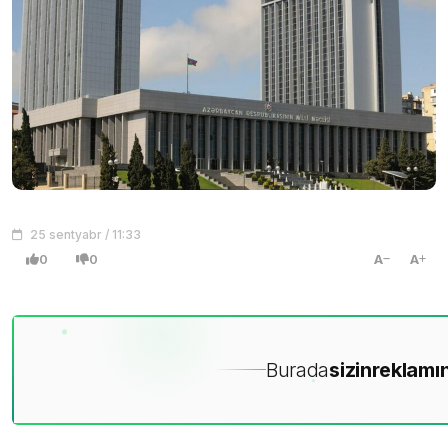
25 sentyabr / 11:33
0
0
A
A
Burada
sizin
reklamın