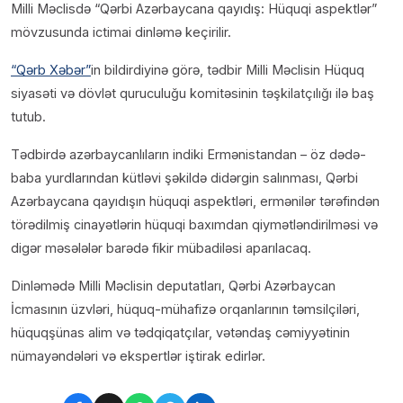
Milli Məclisdə “Qərbi Azərbaycana qayıdış: Hüquqi aspektlər”
mövzusunda ictimai dinləmə keçirilir.
“Qərb Xəbər”
in bildirdiyinə görə, tədbir Milli Məclisin Hüquq
siyasəti və dövlət quruculuğu komitəsinin təşkilatçılığı ilə baş
tutub.
Tədbirdə azərbaycanlıların indiki Ermənistandan – öz dədə-
baba yurdlarından kütləvi şəkildə didərgin salınması, Qərbi
Azərbaycana qayıdışın hüquqi aspektləri, ermənilər tərəfindən
törədilmiş cinayətlərin hüquqi baxımdan qiymətləndirilməsi və
digər məsələlər barədə fikir mübadiləsi aparılacaq.
Dinləmədə Milli Məclisin deputatları, Qərbi Azərbaycan
İcmasının üzvləri, hüquq-mühafizə orqanlarının təmsilçiləri,
hüquqşünas alim və tədqiqatçılar, vətəndaş cəmiyyətinin
nümayəndələri və ekspertlər iştirak edirlər.