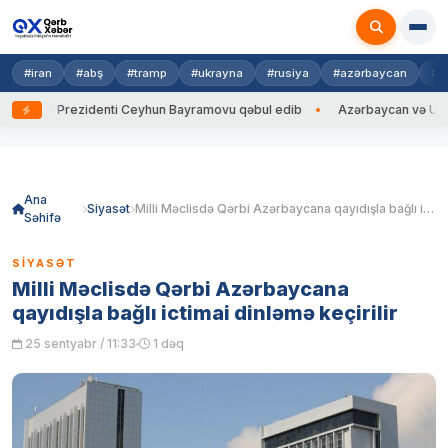
#iran
#abş
#tramp
#ukrayna
#rusiya
#azərbaycan
#h
ayna Prezidenti Ceyhun Bayramovu qəbul edib
Azərbaycan və Ukrayna X
Skip
to
content
Ana
Siyasət
Milli Məclisdə Qərbi Azərbaycana qayıdışla bağlı ictimai dinləmə keçirilir
Səhifə
SIYASƏT
Milli Məclisdə Qərbi Azərbaycana
qayıdışla bağlı ictimai dinləmə keçirilir
25 sentyabr / 11:33
1 dəq