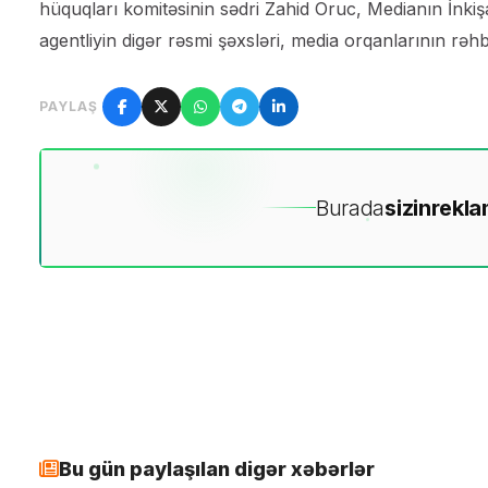
hüquqları komitəsinin sədri Zahid Oruc, Medianın İnkiş
agentliyin digər rəsmi şəxsləri, media orqanlarının rəhbər
PAYLAŞ
Burada
sizin
rekla
Bu gün paylaşılan digər xəbərlər