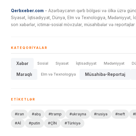
Qerbxeber.com
– Azərbaycanın qərb bölgəsi və ölkə üzrə gündə
Siyasət, İqtisadiyyat, Dünya, Elm və Texnologiya, Mədəniyyət, 
son xəbərlər, ictimai-sosial mövzular, müsahibələr və reportajlar 
KATEQORIYALAR
Xəbər
Sosial
Siyasət
İqtisadiyyat
Mədəniyyət
D
Maraqlı
Elm və Texnologiya
Müsahibə-Reportaj
ETIKETLƏR
#iran
#abş
#tramp
#ukrayna
#rusiya
#neft
#
#Aİ
#putin
#ÇİN
#Türkiyə