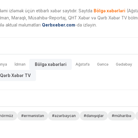
mi izləmək üçün etibarlı xəbər saytıdır. Saytda
Bölgə xəbərləri
(Ağsta
İdman, Maraqlı, Müsahibə-Reportaj, QHT Xəbər və Qərb Xəbər TV bölmələ
ilə aktual məlumatları
Qerbxeber.com
-da izləyin.
ünya
İdman
Bölgə xəbərləri
Ağstafa
Gəncə
Gədəbəy
Qərb Xəbər TV
hörmüz
#ermənistan
#azərbaycan
#danışıqlar
#müharibə