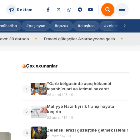
Reklam
müharibə
#paşinyan
#qazax
#atəşkəs
#zelenski
#isra
9 dərəcə
Erməni güləşçilər Azərbaycana gəlib
İlham Əliyev 
Çox oxunanlar
“Qərb bölgəsində açıq hökumət
təşəbbüsləri və ictimai nəzarət
1
fəaliyyətlərinin təşviqi” layihəsi həyata
28 aprel / 13:49
keçirilib
Maliyyə Nazirliyi ilk tranşı həyata
keçirib
2
22 aprel / 14:49
Zelenski ərazi güzəştinə getmək istəmir
3
19 mart / 14:33