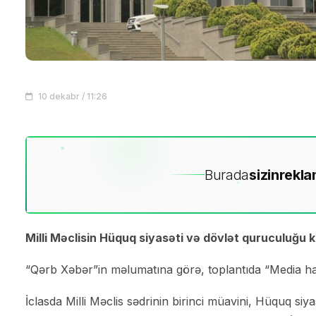
10 dekabr / 11:26
Burada
sizin
rekla
Milli Məclisin Hüquq siyasəti və dövlət quruculuğu ko
“Qərb Xəbər”in məlumatına görə, toplantıda “Media ha
İclasda Milli Məclis sədrinin birinci müavini, Hüquq siy