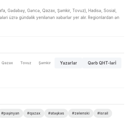
fa, Gədəbəy, Gəncə, Qazax, Şəmkir, Tovuz), Hadisə, Sosial,
ri üzrə gündəlik yenilənən xəbərlər yer alır. Regionlardan ən
Qazax
Tovuz
Şəmkir
Yazarlar
Qərb QHT-lərİ
#paşinyan
#qazax
#atəşkəs
#zelenski
#israil