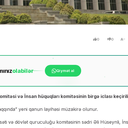
0
0
A
mınız
ola
bilər
Qiymət al
mitəsi və İnsan hüquqları komitəsinin birgə iclası keçirili
qqında” yeni qanun layihəsi müzakirə olunur.
asəti və dövlət quruculuğu komitəsinin sədri Əli Hüseynli, İn