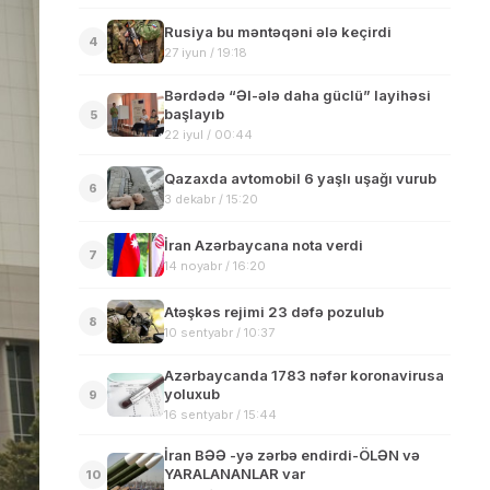
Rusiya bu məntəqəni ələ keçirdi
4
27 iyun / 19:18
Bərdədə “Əl-ələ daha güclü” layihəsi
başlayıb
5
22 iyul / 00:44
Qazaxda avtomobil 6 yaşlı uşağı vurub
6
3 dekabr / 15:20
İran Azərbaycana nota verdi
7
14 noyabr / 16:20
Atəşkəs rejimi 23 dəfə pozulub
8
10 sentyabr / 10:37
Azərbaycanda 1783 nəfər koronavirusa
yoluxub
9
16 sentyabr / 15:44
İran BƏƏ -yə zərbə endirdi-ÖLƏN və
YARALANANLAR var
10