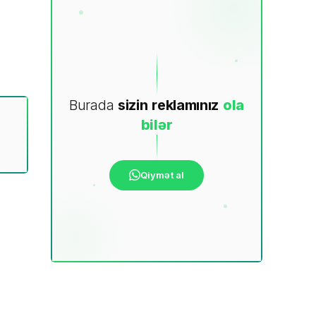
Burada
sizin
reklamınız
ola
bilər
Qiymət al