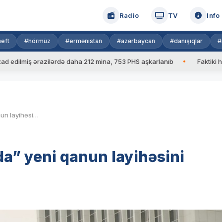
Radio
TV
Info
eft
#hörmüz
#ermənistan
#azərbaycan
#danışıqlar
#
miş ərazilərdə daha 212 mina, 753 PHS aşkarlanıb
Faktiki hava: 3
Milli Məclis “Media haqqında” yeni qanun layihəsini müzakirə edir
da” yeni qanun layihəsini