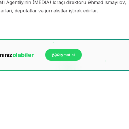
afı Agentliyinin (MEDİA) İcraçı direktoru Əhməd İsmayılov,
ləri, deputatlar və jurnalistlər iştirak edirlər.
mınız
ola
bilər
Qiymət al