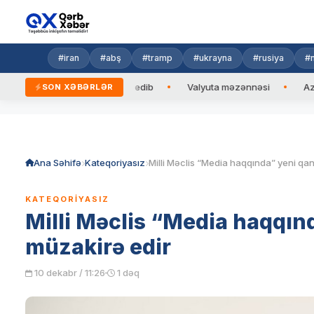
#iran
#abş
#tramp
#ukrayna
#rusiya
#n
ycan Prezidentinə zəng edib
Valyuta məzənnəsi
Azad edil
SON XƏBƏRLƏR
Skip
to
content
Ana Səhifə
Kateqoriyasız
KATEQORIYASIZ
Milli Məclis “Media haqqın
müzakirə edir
10 dekabr / 11:26
1 dəq