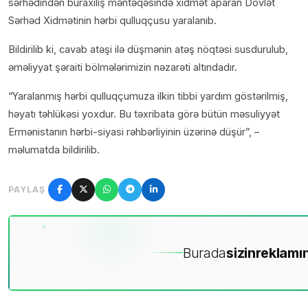
sərhədindən buraxılış məntəqəsində xidmət aparan Dövlət
Sərhəd Xidmətinin hərbi qulluqçusu yaralanıb.
Bildirilib ki, cavab atəşi ilə düşmənin atəş nöqtəsi susdurulub,
əməliyyat şəraiti bölmələrimizin nəzarəti altındadır.
“Yaralanmış hərbi qulluqçumuza ilkin tibbi yardım göstərilmiş,
həyatı təhlükəsi yoxdur. Bu təxribata görə bütün məsuliyyət
Ermənistanın hərbi-siyasi rəhbərliyinin üzərinə düşür”, –
məlumatda bildirilib.
PAYLAŞ
Burada
sizin
reklamın