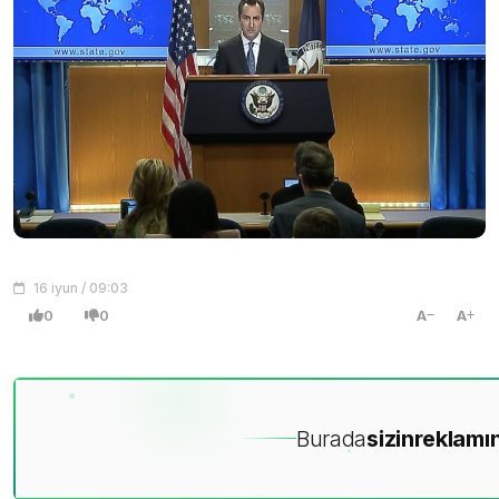
16 iyun / 09:03
0
0
A
A
Burada
sizin
reklamın