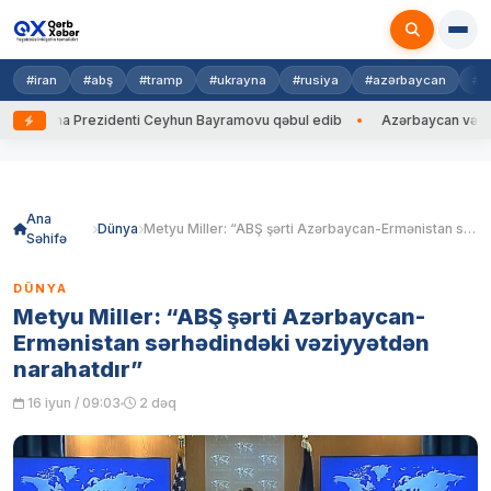
#iran
#abş
#tramp
#ukrayna
#rusiya
#azərbaycan
#h
rayna Prezidenti Ceyhun Bayramovu qəbul edib
Azərbaycan və Ukrayna 
Skip
to
content
Ana
Dünya
Metyu Miller: “ABŞ şərti Azərbaycan-Ermənistan sərhədindəki vəziyyətdən narahatdır”
Səhifə
DÜNYA
Metyu Miller: “ABŞ şərti Azərbaycan-
Ermənistan sərhədindəki vəziyyətdən
narahatdır”
16 iyun / 09:03
2 dəq