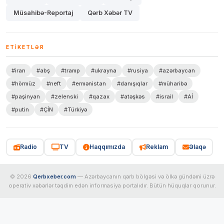
Müsahibə-Reportaj
Qərb Xəbər TV
ETIKETLƏR
#iran
#abş
#tramp
#ukrayna
#rusiya
#azərbaycan
#hörmüz
#neft
#ermənistan
#danışıqlar
#müharibə
#paşinyan
#zelenski
#qazax
#atəşkəs
#israil
#Aİ
#putin
#ÇİN
#Türkiyə
Radio
TV
Haqqımızda
Reklam
Əlaqə
© 2026
Qerbxeber.com
— Azərbaycanın qərb bölgəsi və ölkə gündəmi üzrə
operativ xəbərlər təqdim edən informasiya portalıdır. Bütün hüquqlar qorunur.