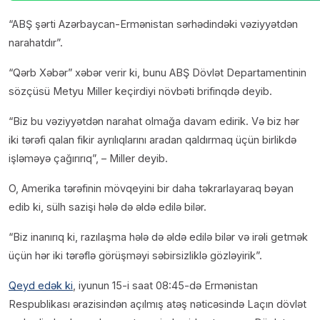
“ABŞ şərti Azərbaycan-Ermənistan sərhədindəki vəziyyətdən
narahatdır”.
“Qərb Xəbər” xəbər verir ki, bunu ABŞ Dövlət Departamentinin
sözçüsü Metyu Miller keçirdiyi növbəti brifinqdə deyib.
“Biz bu vəziyyətdən narahat olmağa davam edirik. Və biz hər
iki tərəfi qalan fikir ayrılıqlarını aradan qaldırmaq üçün birlikdə
işləməyə çağırırıq”, – Miller deyib.
O, Amerika tərəfinin mövqeyini bir daha təkrarlayaraq bəyan
edib ki, sülh sazişi hələ də əldə edilə bilər.
“Biz inanırıq ki, razılaşma hələ də əldə edilə bilər və irəli getmək
üçün hər iki tərəflə görüşməyi səbirsizliklə gözləyirik”.
Qeyd edək ki
, iyunun 15-i saat 08:45-də Ermənistan
Respublikası ərazisindən açılmış atəş nəticəsində Laçın dövlət