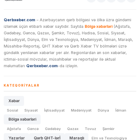
Qerbxeber.com
– Azərbaycanın qərb bölgəsi və ölkə üzrə gündəmi
izləmək üçün etibarlı xəbər saytıdır. Saytda
Bölgə xəbərləri
(Ağstafa,
Gədəbəy, Gəncə, Qazax, Şəmkir, Tovuz), Hadisə, Sosial, Siyasət,
İqtisadiyyat, Dünya, Elm və Texnologiya, Mədəniyyət, İdman, Maraqlı,
Müsahibə-Reportaj, QHT Xəbər və Qərb Xəbər TV bölmələri üzrə
gündəlik yenilənən xəbərlər yer alır. Regionlardan ən son xəbərlər,
ictimai-sosial mövzular, müsahibələr və reportajlar ilə aktual
məlumatları
Qerbxeber.com
-da izləyin.
KATEQORIYALAR
Xəbər
Sosial
Siyasət
İqtisadiyyat
Mədəniyyət
Dünya
İdman
Bölgə xəbərləri
Ağstafa
Gəncə
Gədəbəy
Qazax
Tovuz
Şəmkir
Yazarlar
Qərb QHT-lərİ
Maraqlı
Elm və Texnologiya