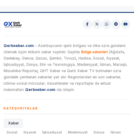
Qerbxeber.com
– Azərbaycanın qərb bölgəsi və ölkə üzrə gündəmi
izləmək üçün etibarlı xəbər saytıdır. Saytda
Bölgə xəbərləri
(Ağstafa,
Gədəbəy, Gəncə, Qazax, Şəmkir, Tovuz), Hadisə, Sosial, Siyasət,
İqtisadiyyat, Dünya, Elm və Texnologiya, Mədəniyyət, İdman, Maraqlı,
Müsahibə-Reportaj, QHT Xəbər və Qərb Xəbər TV bölmələri üzrə
gündəlik yenilənən xəbərlər yer alır. Regionlardan ən son xəbərlər,
ictimai-sosial mövzular, müsahibələr və reportajlar ilə aktual
məlumatları
Qerbxeber.com
-da izləyin.
KATEQORIYALAR
Xəbər
Sosial
Siyasət
İqtisadiyyat
Mədəniyyət
Dünya
İdman