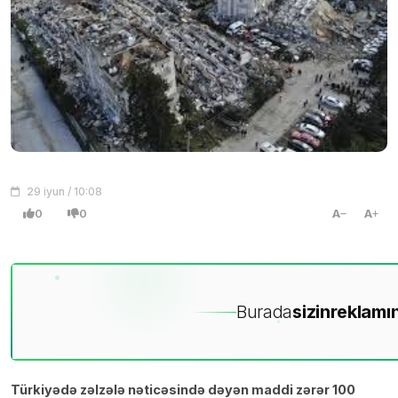
29 iyun / 10:08
0
0
A
A
Burada
sizin
reklamın
Türkiyədə zəlzələ nəticəsində dəyən maddi zərər 100