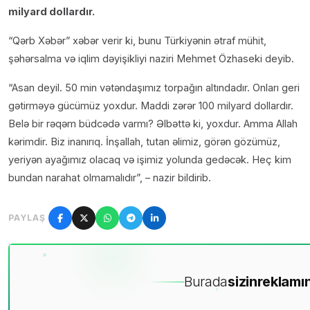
milyard dollardır.
“Qərb Xəbər” xəbər verir ki, bunu Türkiyənin ətraf mühit,
şəhərsalma və iqlim dəyişikliyi naziri Mehmet Özhaseki deyib.
“Asan deyil. 50 min vətəndaşımız torpağın altındadır. Onları geri
gətirməyə gücümüz yoxdur. Maddi zərər 100 milyard dollardır.
Belə bir rəqəm büdcədə varmı? Əlbəttə ki, yoxdur. Amma Allah
kərimdir. Biz inanırıq. İnşallah, tutan əlimiz, görən gözümüz,
yeriyən ayağımız olacaq və işimiz yolunda gedəcək. Heç kim
bundan narahat olmamalıdır”, – nazir bildirib.
PAYLAŞ
Burada
sizin
reklamın