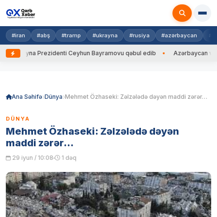
#iran
#abş
#tramp
#ukrayna
#rusiya
#azərbaycan
#h
Ukrayna Prezidenti Ceyhun Bayramovu qəbul edib
Azərbaycan və Ukra
Skip
to
content
Ana Səhifə
Dünya
Mehmet Özhaseki: Zəlzələdə dəyən maddi zərər…
DÜNYA
Mehmet Özhaseki: Zəlzələdə dəyən
maddi zərər…
29 iyun / 10:08
1 dəq