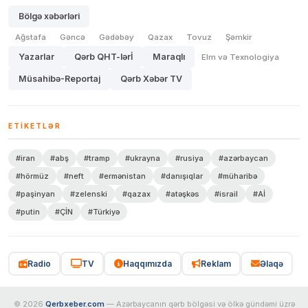
Bölgə xəbərləri
Ağstafa
Gəncə
Gədəbəy
Qazax
Tovuz
Şəmkir
Yazarlar
Qərb QHT-lərİ
Maraqlı
Elm və Texnologiya
Müsahibə-Reportaj
Qərb Xəbər TV
ETIKETLƏR
#iran
#abş
#tramp
#ukrayna
#rusiya
#azərbaycan
#hörmüz
#neft
#ermənistan
#danışıqlar
#müharibə
#paşinyan
#zelenski
#qazax
#atəşkəs
#israil
#Aİ
#putin
#ÇİN
#Türkiyə
Radio
TV
Haqqımızda
Reklam
Əlaqə
© 2026
Qerbxeber.com
— Azərbaycanın qərb bölgəsi və ölkə gündəmi üzrə