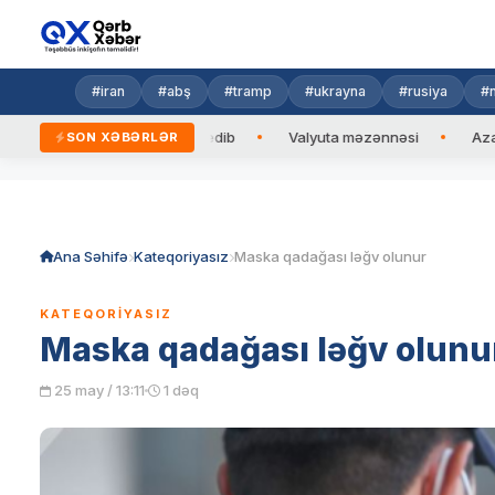
#iran
#abş
#tramp
#ukrayna
#rusiya
#n
can Prezidentinə zəng edib
Valyuta məzənnəsi
Azad edilmi
SON XƏBƏRLƏR
Skip
to
content
Ana Səhifə
Kateqoriyasız
Maska qadağası ləğv olunur
KATEQORIYASIZ
Maska qadağası ləğv olunu
25 may / 13:11
1 dəq