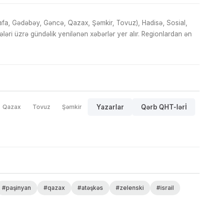
fa, Gədəbəy, Gəncə, Qazax, Şəmkir, Tovuz), Hadisə, Sosial,
ri üzrə gündəlik yenilənən xəbərlər yer alır. Regionlardan ən
Qazax
Tovuz
Şəmkir
Yazarlar
Qərb QHT-lərİ
#paşinyan
#qazax
#atəşkəs
#zelenski
#israil