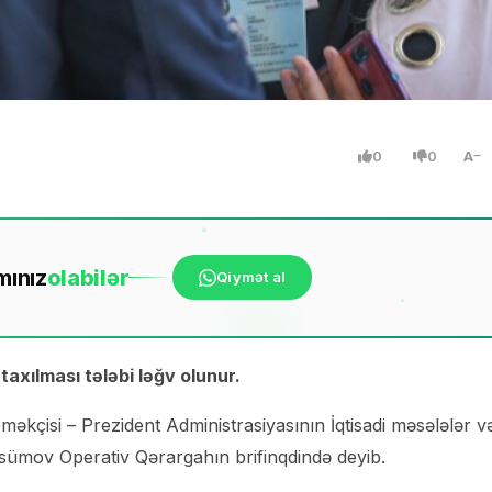
0
0
A
mınız
ola
bilər
Qiymət al
xılması tələbi ləğv olunur.
kçisi – Prezident Administrasiyasının İqtisadi məsələlər v
vsümov Operativ Qərargahın brifinqdində deyib.