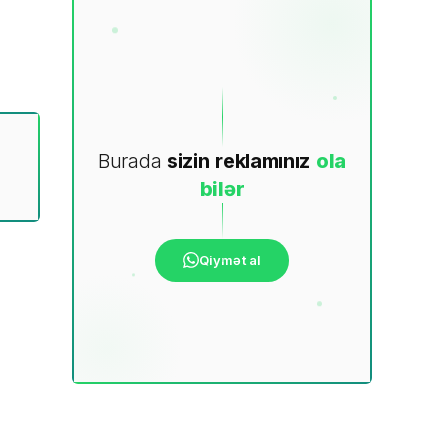
Burada
sizin
reklamınız
ola
bilər
Qiymət al