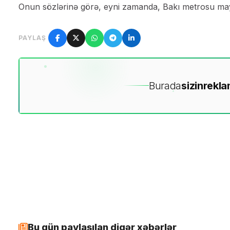
Onun sözlərinə görə, eyni zamanda, Bakı metrosu mayı
PAYLAŞ
Burada
sizin
rekla
Bu gün paylaşılan digər xəbərlər