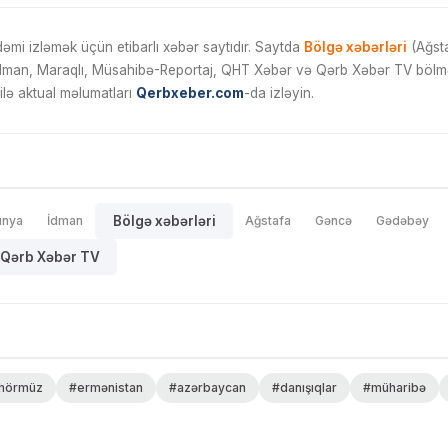
mi izləmək üçün etibarlı xəbər saytıdır. Saytda
Bölgə xəbərləri
(Ağsta
İdman, Maraqlı, Müsahibə-Reportaj, QHT Xəbər və Qərb Xəbər TV bölmələ
ilə aktual məlumatları
Qerbxeber.com
-da izləyin.
ünya
İdman
Bölgə xəbərləri
Ağstafa
Gəncə
Gədəbəy
Qərb Xəbər TV
hörmüz
#ermənistan
#azərbaycan
#danışıqlar
#müharibə