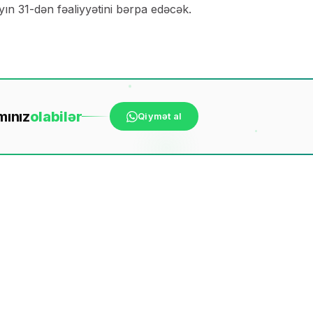
n 31-dən fəaliyyətini bərpa edəcək.
mınız
ola
bilər
Qiymət al