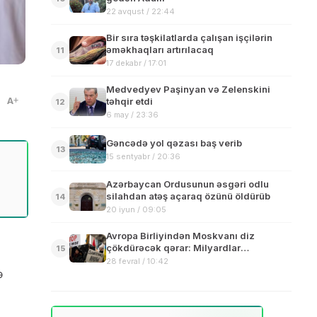
22 avqust / 22:44
Bir sıra təşkilatlarda çalışan işçilərin
əməkhaqları artırılacaq
11
17 dekabr / 17:01
Medvedyev Paşinyan və Zelenskini
A
təhqir etdi
12
6 may / 23:36
Gəncədə yol qəzası baş verib
13
15 sentyabr / 20:36
Azərbaycan Ordusunun əsgəri odlu
silahdan atəş açaraq özünü öldürüb
14
20 iyun / 09:05
Avropa Birliyindən Moskvanı diz
çökdürəcək qərar: Milyardlar
15
donduruldu
28 fevral / 10:42
ə