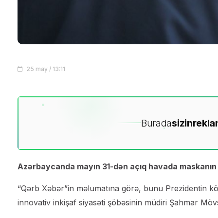
25 may / 13:11
Burada
sizin
rekla
Azərbaycanda mayın 31-dən açıq havada maskanın ta
“Qərb Xəbər”in məlumatına görə, bunu Prezidentin kömə
innovativ inkişaf siyasəti şöbəsinin müdiri Şahmar Mö