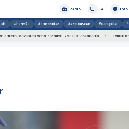
Radio
TV
Info
eft
#hörmüz
#ermənistan
#azərbaycan
#danışıqlar
#
ş ərazilərdə daha 212 mina, 753 PHS aşkarlanıb
Faktiki hava: 39 
r