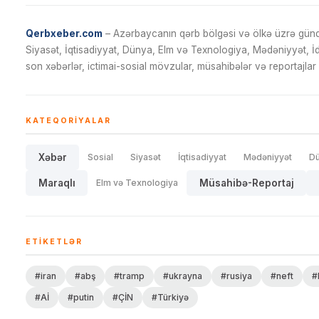
Qerbxeber.com
– Azərbaycanın qərb bölgəsi və ölkə üzrə gündə
Siyasət, İqtisadiyyat, Dünya, Elm və Texnologiya, Mədəniyyət, 
son xəbərlər, ictimai-sosial mövzular, müsahibələr və reportajlar 
KATEQORIYALAR
Xəbər
Sosial
Siyasət
İqtisadiyyat
Mədəniyyət
D
Maraqlı
Elm və Texnologiya
Müsahibə-Reportaj
ETIKETLƏR
#iran
#abş
#tramp
#ukrayna
#rusiya
#neft
#
#Aİ
#putin
#ÇİN
#Türkiyə