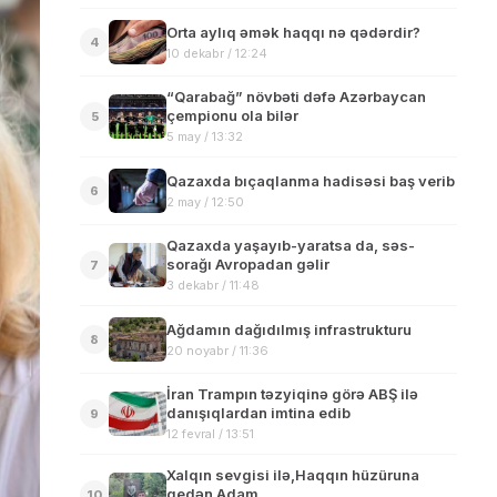
Orta aylıq əmək haqqı nə qədərdir?
4
10 dekabr / 12:24
“Qarabağ” növbəti dəfə Azərbaycan
çempionu ola bilər
5
5 may / 13:32
Qazaxda bıçaqlanma hadisəsi baş verib
6
2 may / 12:50
Qazaxda yaşayıb-yaratsa da, səs-
sorağı Avropadan gəlir
7
3 dekabr / 11:48
Ağdamın dağıdılmış infrastrukturu
8
20 noyabr / 11:36
İran Trampın təzyiqinə görə ABŞ ilə
danışıqlardan imtina edib
9
12 fevral / 13:51
Xalqın sevgisi ilə,Haqqın hüzüruna
gedən Adam
10