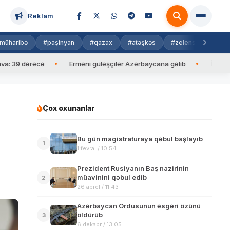
Reklam
müharibə
#paşinyan
#qazax
#atəşkəs
#zelenski
#isra
dərəcə
Erməni güləşçilər Azərbaycana gəlib
İlham Əliyev M
Çox oxunanlar
Bu gün magistraturaya qəbul başlayıb
1
1 fevral / 10:54
Prezident Rusiyanın Baş nazirinin
müavinini qəbul edib
2
26 aprel / 11:43
Azərbaycan Ordusunun əsgəri özünü
öldürüb
3
6 dekabr / 13:05