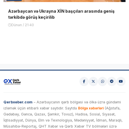
Azərbaycan və Ukrayna XİN başçıları arasında geniş
tərkibdə görüş keçirilib
Dünən / 21:40
Qerbxeber.com
– Azərbaycanın qərb bölgəsi və ölkə üzrə gündəmi
izləmək üçün etibarlı xəbər saytıdır. Saytda
Bölgə xəbərləri
(Ağstafa,
Gədəbəy, Gəncə, Qazax, Şəmkir, Tovuz), Hadisə, Sosial, Siyasət,
İqtisadiyyat, Dünya, Elm və Texnologiya, Mədəniyyət, İdman, Maraqlı,
Müsahibə-Reportaj, QHT Xəbər və Qərb Xəbər TV bölmələri üzrə