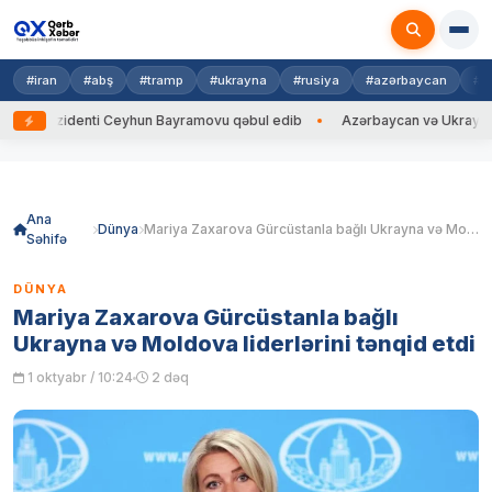
#iran
#abş
#tramp
#ukrayna
#rusiya
#azərbaycan
#h
ezidenti Ceyhun Bayramovu qəbul edib
Azərbaycan və Ukrayna XİN başç
Skip
to
content
Ana
Dünya
Mariya Zaxarova Gürcüstanla bağlı Ukrayna və Moldova liderlərini tənqid etdi
Səhifə
DÜNYA
Mariya Zaxarova Gürcüstanla bağlı
Ukrayna və Moldova liderlərini tənqid etdi
1 oktyabr / 10:24
2 dəq