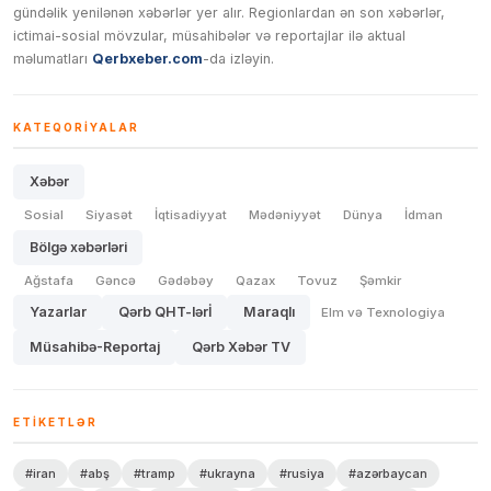
gündəlik yenilənən xəbərlər yer alır. Regionlardan ən son xəbərlər,
ictimai-sosial mövzular, müsahibələr və reportajlar ilə aktual
məlumatları
Qerbxeber.com
-da izləyin.
KATEQORIYALAR
Xəbər
Sosial
Siyasət
İqtisadiyyat
Mədəniyyət
Dünya
İdman
Bölgə xəbərləri
Ağstafa
Gəncə
Gədəbəy
Qazax
Tovuz
Şəmkir
Yazarlar
Qərb QHT-lərİ
Maraqlı
Elm və Texnologiya
Müsahibə-Reportaj
Qərb Xəbər TV
ETIKETLƏR
#iran
#abş
#tramp
#ukrayna
#rusiya
#azərbaycan