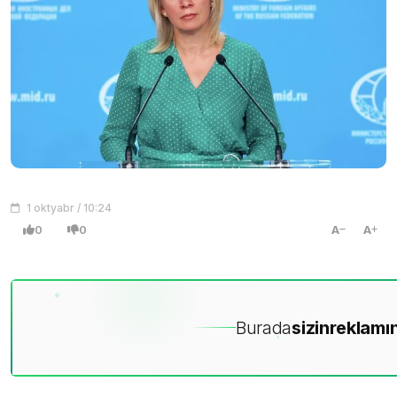
1 oktyabr / 10:24
0
0
A
A
Burada
sizin
reklamın