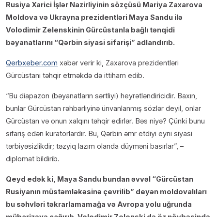
Rusiya Xarici İşlər Nazirliyinin sözçüsü Mariya Zaxarova
Moldova və Ukrayna prezidentləri Maya Sandu ilə
Volodimir Zelenskinin Gürcüstanla bağlı tənqidi
bəyanatlarını “Qərbin siyasi sifarişi” adlandırıb.
Qerbxeber.com
xəbər verir ki, Zaxarova prezidentləri
Gürcüstanı təhqir etməkdə də ittiham edib.
“Bu diapazon (bəyanatların sərtliyi) heyrətləndiricidir. Baxın,
bunlar Gürcüstan rəhbərliyinə ünvanlanmış sözlər deyil, onlar
Gürcüstan və onun xalqını təhqir edirlər. Bəs niyə? Çünki bunu
sifariş edən kuratorlardır. Bu, Qərbin əmr etdiyi eyni siyasi
tərbiyəsizlikdir; təzyiq lazım olanda düyməni basırlar”, –
diplomat bildirib.
Qeyd edək ki, Maya Sandu bundan əvvəl “Gürcüstan
Rusiyanın müstəmləkəsinə çevrilib” deyən moldovalıları
bu səhvləri təkrarlamamağa və Avropa yolu uğrunda
mübarizəyə çağırıb. Volodimir Zelenski də öz növbəsində