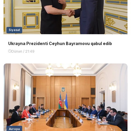
Siyasət
Ukrayna Prezidenti Ceyhun Bayramovu qəbul edib
Dünən / 21:49
Avropa