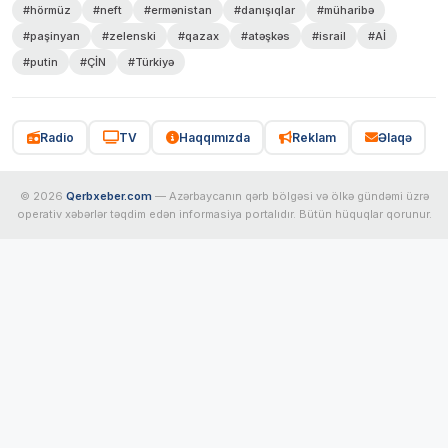
#hörmüz
#neft
#ermənistan
#danışıqlar
#müharibə
#paşinyan
#zelenski
#qazax
#atəşkəs
#israil
#Aİ
#putin
#ÇİN
#Türkiyə
Radio
TV
Haqqımızda
Reklam
Əlaqə
© 2026
Qerbxeber.com
— Azərbaycanın qərb bölgəsi və ölkə gündəmi üzrə
operativ xəbərlər təqdim edən informasiya portalıdır. Bütün hüquqlar qorunur.