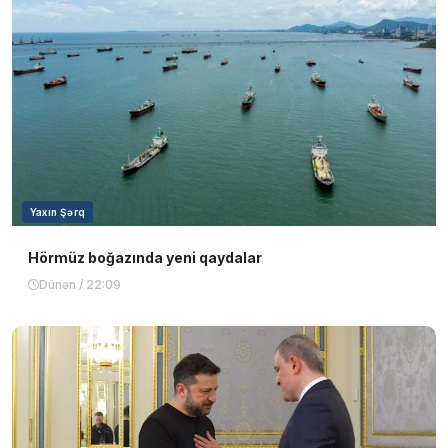
Yaxın Şərq
Hörmüz boğazında yeni qaydalar
Dünən / 22:09