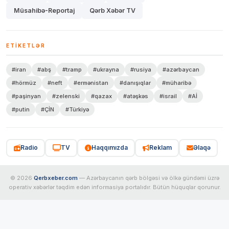
Müsahibə-Reportaj
Qərb Xəbər TV
ETIKETLƏR
#iran
#abş
#tramp
#ukrayna
#rusiya
#azərbaycan
#hörmüz
#neft
#ermənistan
#danışıqlar
#müharibə
#paşinyan
#zelenski
#qazax
#atəşkəs
#israil
#Aİ
#putin
#ÇİN
#Türkiyə
Radio
TV
Haqqımızda
Reklam
Əlaqə
© 2026
Qerbxeber.com
— Azərbaycanın qərb bölgəsi və ölkə gündəmi üzrə
operativ xəbərlər təqdim edən informasiya portalıdır. Bütün hüquqlar qorunur.