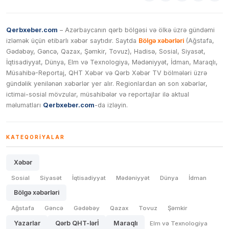
Qerbxeber.com
– Azərbaycanın qərb bölgəsi və ölkə üzrə gündəmi
izləmək üçün etibarlı xəbər saytıdır. Saytda
Bölgə xəbərləri
(Ağstafa,
Gədəbəy, Gəncə, Qazax, Şəmkir, Tovuz), Hadisə, Sosial, Siyasət,
İqtisadiyyat, Dünya, Elm və Texnologiya, Mədəniyyət, İdman, Maraqlı,
Müsahibə-Reportaj, QHT Xəbər və Qərb Xəbər TV bölmələri üzrə
gündəlik yenilənən xəbərlər yer alır. Regionlardan ən son xəbərlər,
ictimai-sosial mövzular, müsahibələr və reportajlar ilə aktual
məlumatları
Qerbxeber.com
-da izləyin.
KATEQORIYALAR
Xəbər
Sosial
Siyasət
İqtisadiyyat
Mədəniyyət
Dünya
İdman
Bölgə xəbərləri
Ağstafa
Gəncə
Gədəbəy
Qazax
Tovuz
Şəmkir
Yazarlar
Qərb QHT-lərİ
Maraqlı
Elm və Texnologiya