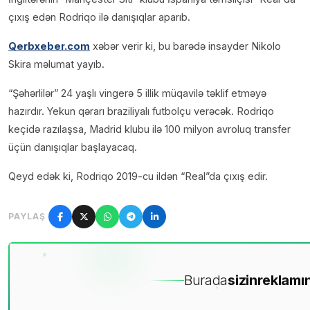
çıxış edən Rodriqo ilə danışıqlar aparıb.
Qerbxeber.com
xəbər verir ki, bu barədə insayder Nikolo
Skira məlumat yayıb.
“Şəhərlilər” 24 yaşlı vingerə 5 illik müqavilə təklif etməyə
hazırdır. Yekun qərarı braziliyalı futbolçu verəcək. Rodriqo
keçidə razılaşsa, Madrid klubu ilə 100 milyon avroluq transfer
üçün danışıqlar başlayacaq.
Qeyd edək ki, Rodriqo 2019-cu ildən “Real”da çıxış edir.
PAYLAŞ
Burada
sizin
reklamın