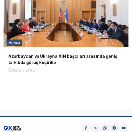
Avropa
Azərbaycan və Ukrayna XİN başçıları arasında geniş
tərkibdə görüş keçirilib
Dünən / 21:40