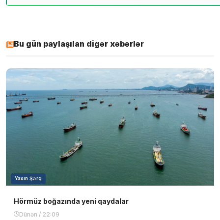
Bu gün paylaşılan digər xəbərlər
Yaxın Şərq
Hörmüz boğazında yeni qaydalar
Dünən / 22:09