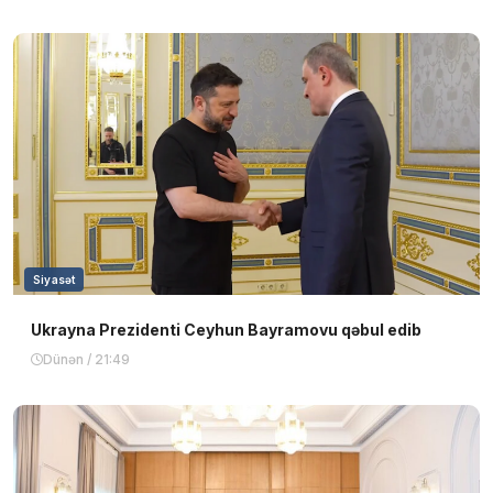
Siyasət
Ukrayna Prezidenti Ceyhun Bayramovu qəbul edib
Dünən / 21:49