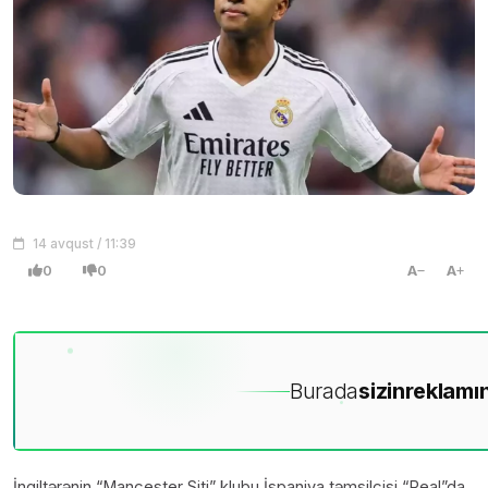
14 avqust / 11:39
0
0
A
A
Burada
sizin
reklamın
İngiltərənin “Mançester Siti” klubu İspaniya təmsilçisi “Real”da