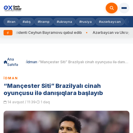
#iran
#abş
#tramp
#ukrayna
#rusiya
#azərbaycan
#h
ezidenti Ceyhun Bayramovu qəbul edib
Azərbaycan və Ukrayna XİN başç
Skip
to
content
Ana
İdman
“Mançester Siti” Brazilyalı cinah oyunçusu ilə danışıqlara başlayıb
Səhifə
İDMAN
“Mançester Siti” Brazilyalı cinah
oyunçusu ilə danışıqlara başlayıb
14 avqust / 11:39
1 dəq