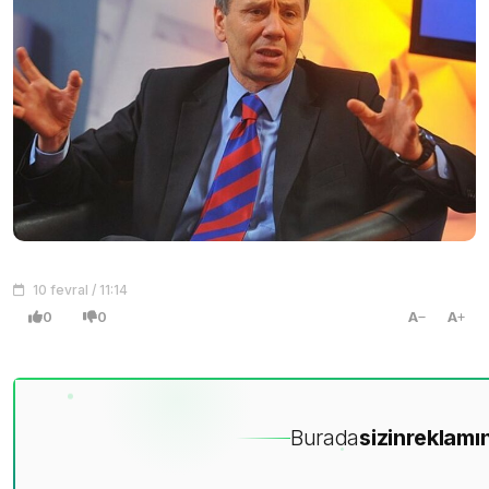
10 fevral / 11:14
0
0
A
A
Burada
sizin
reklamın