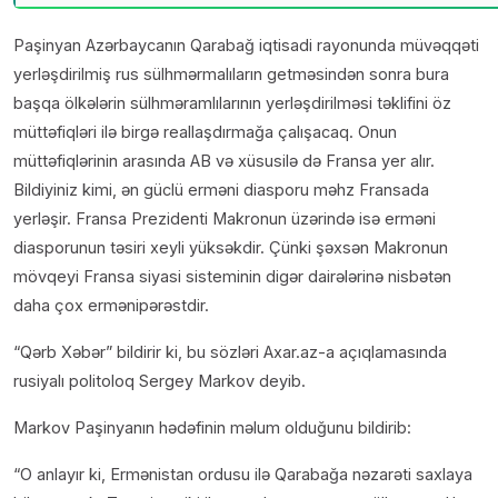
Paşinyan Azərbaycanın Qarabağ iqtisadi rayonunda müvəqqəti
yerləşdirilmiş rus sülhmərmalıların getməsindən sonra bura
başqa ölkələrin sülhməramlılarının yerləşdirilməsi təklifini öz
müttəfiqləri ilə birgə reallaşdırmağa çalışacaq. Onun
müttəfiqlərinin arasında AB və xüsusilə də Fransa yer alır.
Bildiyiniz kimi, ən güclü erməni diasporu məhz Fransada
yerləşir. Fransa Prezidenti Makronun üzərində isə erməni
diasporunun təsiri xeyli yüksəkdir. Çünki şəxsən Makronun
mövqeyi Fransa siyasi sisteminin digər dairələrinə nisbətən
daha çox ermənipərəstdir.
“Qərb Xəbər” bildirir ki, bu sözləri
Axar.az
-a açıqlamasında
rusiyalı politoloq Sergey Markov deyib.
Markov Paşinyanın hədəfinin məlum olduğunu bildirib:
“O anlayır ki, Ermənistan ordusu ilə Qarabağa nəzarəti saxlaya