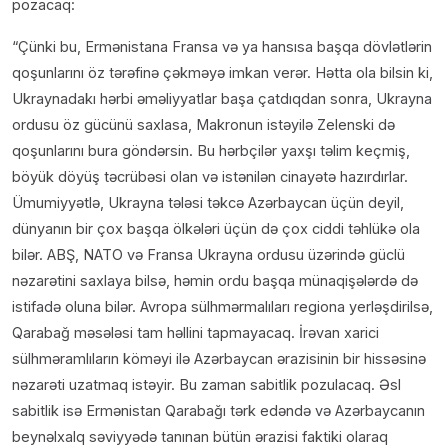
pozacaq:
“Çünki bu, Ermənistana Fransa və ya hansısa başqa dövlətlərin
qoşunlarını öz tərəfinə çəkməyə imkan verər. Hətta ola bilsin ki,
Ukraynadakı hərbi əməliyyatlar başa çatdıqdan sonra, Ukrayna
ordusu öz gücünü saxlasa, Makronun istəyilə Zelenski də
qoşunlarını bura göndərsin. Bu hərbçilər yaxşı təlim keçmiş,
böyük döyüş təcrübəsi olan və istənilən cinayətə hazırdırlar.
Ümumiyyətlə, Ukrayna tələsi təkcə Azərbaycan üçün deyil,
dünyanın bir çox başqa ölkələri üçün də çox ciddi təhlükə ola
bilər. ABŞ, NATO və Fransa Ukrayna ordusu üzərində güclü
nəzarətini saxlaya bilsə, həmin ordu başqa münaqişələrdə də
istifadə oluna bilər. Avropa sülhmərmalıları regiona yerləşdirilsə,
Qarabağ məsələsi tam həllini tapmayacaq. İrəvan xarici
sülhməramlıların köməyi ilə Azərbaycan ərazisinin bir hissəsinə
nəzarəti uzatmaq istəyir. Bu zaman sabitlik pozulacaq. Əsl
sabitlik isə Ermənistan Qarabağı tərk edəndə və Azərbaycanın
beynəlxalq səviyyədə tanınan bütün ərazisi faktiki olaraq