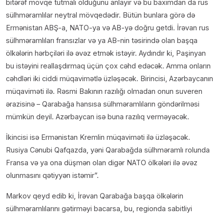
bitərəf mövqe tutmalı olduğunu anlayır və bu baxımdan da rus
sülhməramlılar neytral mövqedədir. Bütün bunlara görə də
Ermənistan ABŞ-a, NATO-ya və AB-yə doğru getdi. İrəvan rus
sülhməramlıları fransızlar və ya AB-nin təsirində olan başqa
ölkələrin hərbçiləri ilə əvəz etmək istəyir. Aydındır ki, Paşinyan
bu istəyini reallaşdırmaq üçün çox cəhd edəcək. Amma onların
cəhdləri iki ciddi müqavimətlə üzləşəcək. Birincisi, Azərbaycanın
müqaviməti ilə. Rəsmi Bakının razılığı olmadan onun suveren
ərazisinə – Qarabağa hansısa sülhməramlıların göndərilməsi
mümkün deyil. Azərbaycan isə buna razılıq verməyəcək.
İkincisi isə Ermənistan Kremlin müqaviməti ilə üzləşəcək.
Rusiya Cənubi Qafqazda, yəni Qarabağda sülhməramlı rolunda
Fransa və ya ona düşmən olan digər NATO ölkələri ilə əvəz
olunmasını qətiyyən istəmir”.
Markov qeyd edib ki, İrəvan Qarabağa başqa ölkələrin
sülhməramlılarını gətirməyi bacarsa, bu, regionda sabitliyi