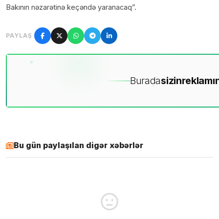
Bakının nəzarətinə keçəndə yaranacaq”.
PAYLAŞ
Burada
sizin
reklamın
Bu gün paylaşılan digər xəbərlər