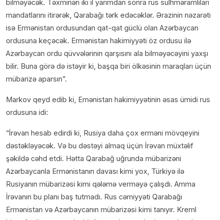
bilməyəcək. Təxminən iki il yarımdan sonra rus sülhməramlıları
mandatlarını itirərək, Qarabağı tərk edəcəklər. Ərazinin nəzarəti
isə Ermənistan ordusundan qat-qat güclü olan Azərbaycan
ordusuna keçəcək. Ermənistan hakimiyyəti öz ordusu ilə
Azərbaycan ordu qüvvələrinin qarşısını ala bilməyəcəyini yaxşı
bilir. Buna görə də istəyir ki, başqa biri ölkəsinin maraqları üçün
mübarizə aparsın”.
Markov qeyd edib ki, Emənistan hakimiyyətinin əsas ümidi rus
ordusuna idi:
“İrəvan hesab edirdi ki, Rusiya daha çox erməni mövqeyini
dəstəkləyəcək. Və bu dəstəyi almaq üçün İrəvan müxtəlif
şəkildə cəhd etdi. Hətta Qarabağ uğrunda mübarizəni
Azərbaycanla Ermənistanın davası kimi yox, Türkiyə ilə
Rusiyanın mübarizəsi kimi qələmə verməyə çalışdı. Amma
İrəvanın bu planı baş tutmadı. Rus cəmiyyəti Qarabağı
Ermənistan və Azərbaycanın mübarizəsi kimi tanıyır. Kreml