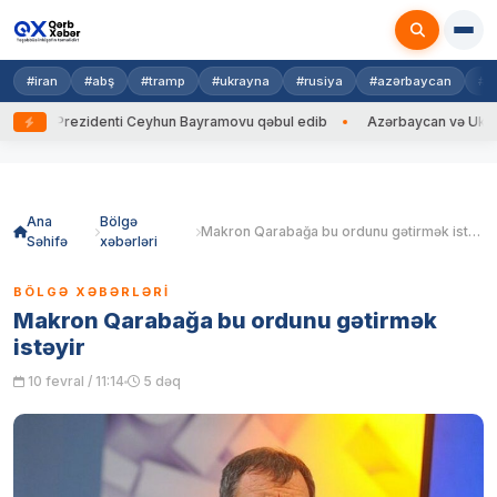
#iran
#abş
#tramp
#ukrayna
#rusiya
#azərbaycan
#h
a Prezidenti Ceyhun Bayramovu qəbul edib
Azərbaycan və Ukrayna XİN 
Skip
to
content
Ana
Bölgə
Makron Qarabağa bu ordunu gətirmək istəyir
Səhifə
xəbərləri
BÖLGƏ XƏBƏRLƏRI
Makron Qarabağa bu ordunu gətirmək
istəyir
10 fevral / 11:14
5 dəq