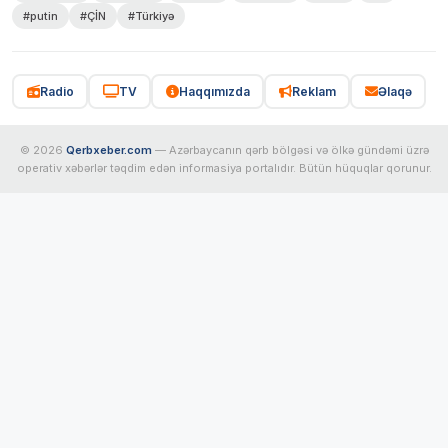
#putin
#ÇİN
#Türkiyə
Radio
TV
Haqqımızda
Reklam
Əlaqə
© 2026
Qerbxeber.com
— Azərbaycanın qərb bölgəsi və ölkə gündəmi üzrə
operativ xəbərlər təqdim edən informasiya portalıdır. Bütün hüquqlar qorunur.