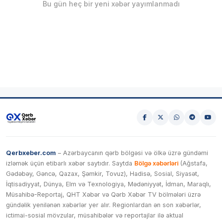
Bu gün heç bir yeni xəbər yayımlanmadı
Qerbxeber.com
– Azərbaycanın qərb bölgəsi və ölkə üzrə gündəmi
izləmək üçün etibarlı xəbər saytıdır. Saytda
Bölgə xəbərləri
(Ağstafa,
Gədəbəy, Gəncə, Qazax, Şəmkir, Tovuz), Hadisə, Sosial, Siyasət,
İqtisadiyyat, Dünya, Elm və Texnologiya, Mədəniyyət, İdman, Maraqlı,
Müsahibə-Reportaj, QHT Xəbər və Qərb Xəbər TV bölmələri üzrə
gündəlik yenilənən xəbərlər yer alır. Regionlardan ən son xəbərlər,
ictimai-sosial mövzular, müsahibələr və reportajlar ilə aktual