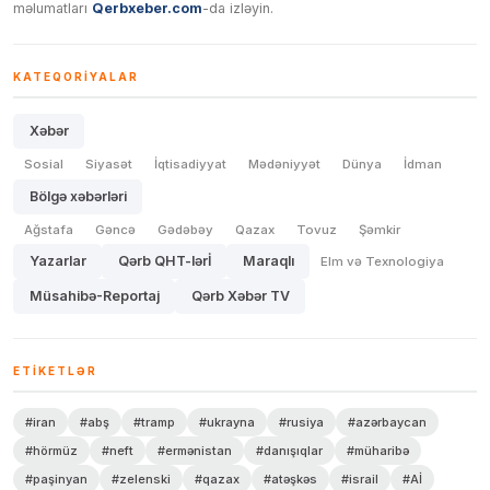
məlumatları
Qerbxeber.com
-da izləyin.
KATEQORIYALAR
Xəbər
Sosial
Siyasət
İqtisadiyyat
Mədəniyyət
Dünya
İdman
Bölgə xəbərləri
Ağstafa
Gəncə
Gədəbəy
Qazax
Tovuz
Şəmkir
Yazarlar
Qərb QHT-lərİ
Maraqlı
Elm və Texnologiya
Müsahibə-Reportaj
Qərb Xəbər TV
ETIKETLƏR
#iran
#abş
#tramp
#ukrayna
#rusiya
#azərbaycan
#hörmüz
#neft
#ermənistan
#danışıqlar
#müharibə
#paşinyan
#zelenski
#qazax
#atəşkəs
#israil
#Aİ