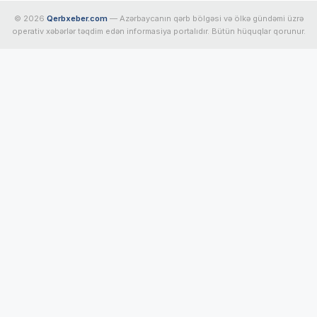
© 2026
Qerbxeber.com
— Azərbaycanın qərb bölgəsi və ölkə gündəmi üzrə
operativ xəbərlər təqdim edən informasiya portalıdır. Bütün hüquqlar qorunur.