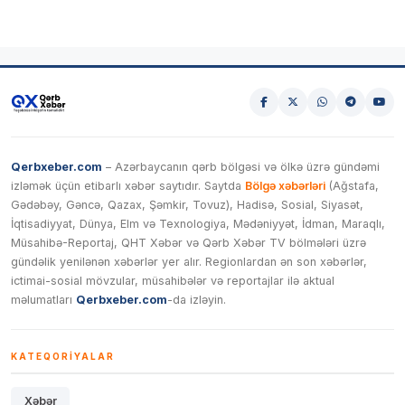
Qerbxeber.com
– Azərbaycanın qərb bölgəsi və ölkə üzrə gündəmi
izləmək üçün etibarlı xəbər saytıdır. Saytda
Bölgə xəbərləri
(Ağstafa,
Gədəbəy, Gəncə, Qazax, Şəmkir, Tovuz), Hadisə, Sosial, Siyasət,
İqtisadiyyat, Dünya, Elm və Texnologiya, Mədəniyyət, İdman, Maraqlı,
Müsahibə-Reportaj, QHT Xəbər və Qərb Xəbər TV bölmələri üzrə
gündəlik yenilənən xəbərlər yer alır. Regionlardan ən son xəbərlər,
ictimai-sosial mövzular, müsahibələr və reportajlar ilə aktual
məlumatları
Qerbxeber.com
-da izləyin.
KATEQORIYALAR
Xəbər