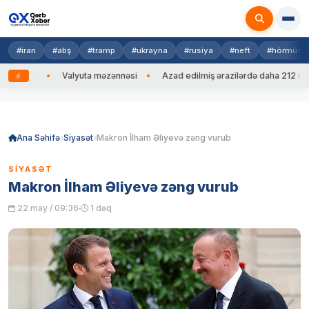
#iran
#abş
#tramp
#ukrayna
#rusiya
#neft
#hörmüz
 edib
Valyuta məzənnəsi
Azad edilmiş ərazilərdə daha 212 mina, 
Skip
to
content
Ana Səhifə
Siyasət
Makron İlham Əliyevə zəng vurub
SIYASƏT
Makron İlham Əliyevə zəng vurub
22 may / 09:36
1 dəq