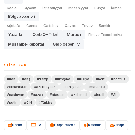
Sosial
Siyasət
İqtisadiyyat
Mədəniyyət
Dünya
İdman
Bölgə xəbərləri
Ağstafa
Gəncə
Gədəbəy
Qazax
Tovuz
Şəmkir
Yazarlar
Qərb QHT-lərİ
Maraqlı
Elm və Texnologiya
Müsahibə-Reportaj
Qərb Xəbər TV
ETIKETLƏR
#iran
#abş
#tramp
#ukrayna
#rusiya
#neft
#hörmüz
#ermənistan
#azərbaycan
#danışıqlar
#müharibə
#paşinyan
#qazax
#atəşkəs
#zelenski
#israil
#Aİ
#putin
#ÇİN
#Türkiyə
Radio
TV
Haqqımızda
Reklam
Əlaqə