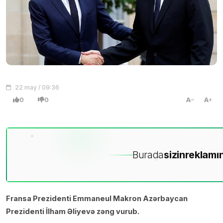
22 may / 09:36
0
0
A
A
Burada
sizin
reklamın
Fransa Prezidenti Emmaneul Makron Azərbaycan
Prezidenti İlham Əliyevə zəng vurub.