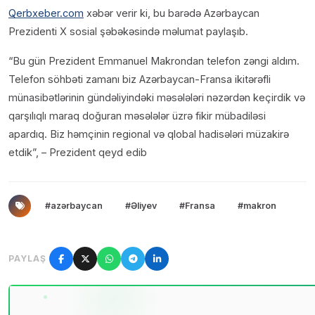
Qerbxeber.com
xəbər verir ki, bu barədə Azərbaycan
Prezidenti X sosial şəbəkəsində məlumat paylaşıb.
“Bu gün Prezident Emmanuel Makrondan telefon zəngi aldım.
Telefon söhbəti zamanı biz Azərbaycan-Fransa ikitərəfli
münasibətlərinin gündəliyindəki məsələləri nəzərdən keçirdik və
qarşılıqlı maraq doğuran məsələlər üzrə fikir mübadiləsi
apardıq. Biz həmçinin regional və qlobal hadisələri müzakirə
etdik”, – Prezident qeyd edib
#azərbaycan
#Əliyev
#Fransa
#makron
PAYLAŞ