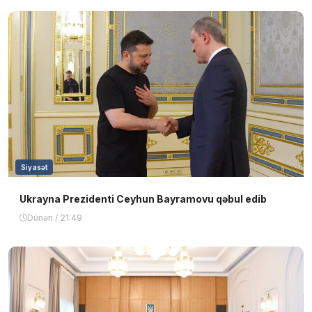
Siyasət
Ukrayna Prezidenti Ceyhun Bayramovu qəbul edib
Dünən / 21:49