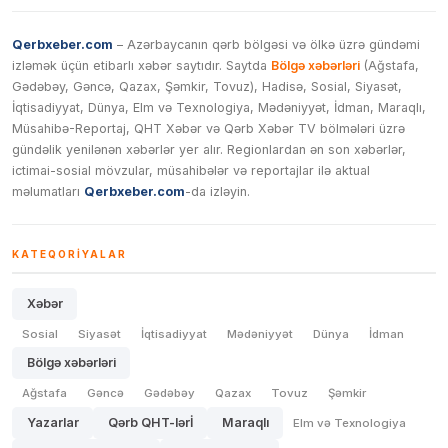
Qerbxeber.com
– Azərbaycanın qərb bölgəsi və ölkə üzrə gündəmi
izləmək üçün etibarlı xəbər saytıdır. Saytda
Bölgə xəbərləri
(Ağstafa,
Gədəbəy, Gəncə, Qazax, Şəmkir, Tovuz), Hadisə, Sosial, Siyasət,
İqtisadiyyat, Dünya, Elm və Texnologiya, Mədəniyyət, İdman, Maraqlı,
Müsahibə-Reportaj, QHT Xəbər və Qərb Xəbər TV bölmələri üzrə
gündəlik yenilənən xəbərlər yer alır. Regionlardan ən son xəbərlər,
ictimai-sosial mövzular, müsahibələr və reportajlar ilə aktual
məlumatları
Qerbxeber.com
-da izləyin.
KATEQORIYALAR
Xəbər
Sosial
Siyasət
İqtisadiyyat
Mədəniyyət
Dünya
İdman
Bölgə xəbərləri
Ağstafa
Gəncə
Gədəbəy
Qazax
Tovuz
Şəmkir
Yazarlar
Qərb QHT-lərİ
Maraqlı
Elm və Texnologiya