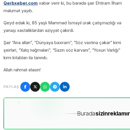
Qerbxeber.com
xəbər verir ki, bu barədə şair Ehtiram İlham
məlumat yayıb.
Qeyd edək ki, 85 yaşlı Məmməd İsmayıl ürək çatışmazlığı və
yanaşı xəstəliklərdən əziyyət çəkirdi.
Şair “Ana əlləri”, “Dünyaya baxıram”, “Söz vaxtına çəkər” kimi
şeirləri, “Xalq nəğmələri”, “Sazın söz karvanı”, “Yoxun Varlığı”
kimi kitabları ilə tanınıb.
Allah rəhmət eləsin!
PAYLAŞ
Burada
sizin
reklamın