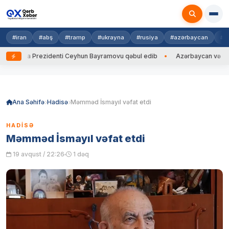
#iran
#abş
#tramp
#ukrayna
#rusiya
#azərbaycan
#h
na Prezidenti Ceyhun Bayramovu qəbul edib
Azərbaycan və Ukrayna XİN
Skip
to
content
Ana Səhifə
Hadisə
Məmməd İsmayıl vəfat etdi
HADISƏ
Məmməd İsmayıl vəfat etdi
19 avqust / 22:26
1 dəq