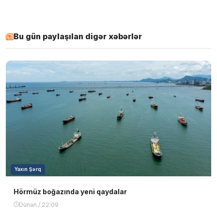
Bu gün paylaşılan digər xəbərlər
Yaxın Şərq
Hörmüz boğazında yeni qaydalar
Dünən / 22:09