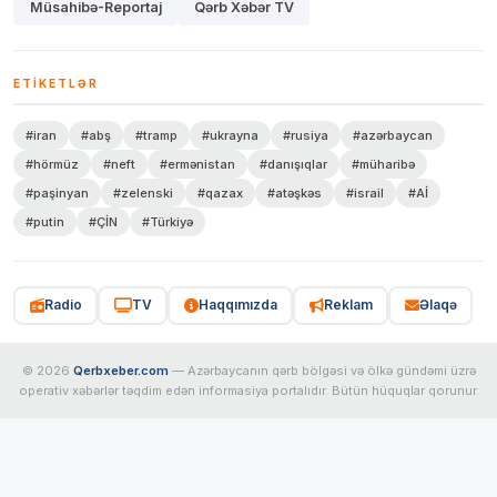
Müsahibə-Reportaj
Qərb Xəbər TV
ETIKETLƏR
#iran
#abş
#tramp
#ukrayna
#rusiya
#azərbaycan
#hörmüz
#neft
#ermənistan
#danışıqlar
#müharibə
#paşinyan
#zelenski
#qazax
#atəşkəs
#israil
#Aİ
#putin
#ÇİN
#Türkiyə
Radio
TV
Haqqımızda
Reklam
Əlaqə
© 2026
Qerbxeber.com
— Azərbaycanın qərb bölgəsi və ölkə gündəmi üzrə
operativ xəbərlər təqdim edən informasiya portalıdır. Bütün hüquqlar qorunur.