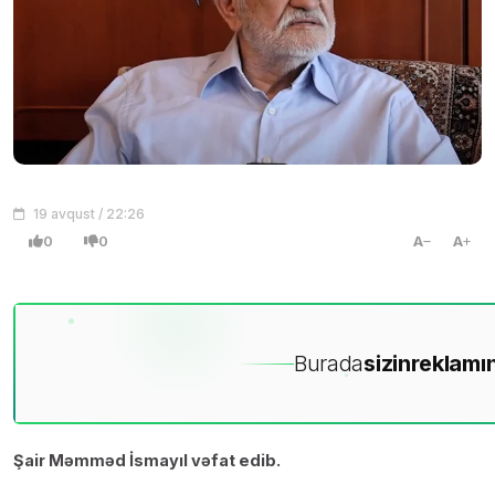
19 avqust / 22:26
0
0
A
A
Burada
sizin
reklamın
Şair Məmməd İsmayıl vəfat edib.