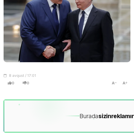
8 avqust / 17:01
0
0
A
A
Burada
sizin
reklamın