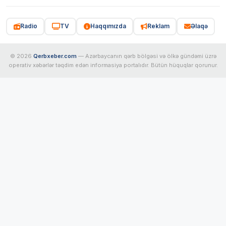
Radio
TV
Haqqımızda
Reklam
Əlaqə
© 2026
Qerbxeber.com
— Azərbaycanın qərb bölgəsi və ölkə gündəmi üzrə
operativ xəbərlər təqdim edən informasiya portalıdır. Bütün hüquqlar qorunur.