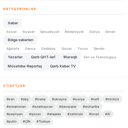
KATEQORIYALAR
Xəbər
Sosial
Siyasət
İqtisadiyyat
Mədəniyyət
Dünya
İdman
Bölgə xəbərləri
Ağstafa
Gəncə
Gədəbəy
Qazax
Tovuz
Şəmkir
Yazarlar
Qərb QHT-lərİ
Maraqlı
Elm və Texnologiya
Müsahibə-Reportaj
Qərb Xəbər TV
ETIKETLƏR
#iran
#abş
#tramp
#ukrayna
#rusiya
#neft
#hörmüz
#ermənistan
#azərbaycan
#danışıqlar
#müharibə
#paşinyan
#qazax
#atəşkəs
#zelenski
#israil
#Aİ
#putin
#ÇİN
#Türkiyə