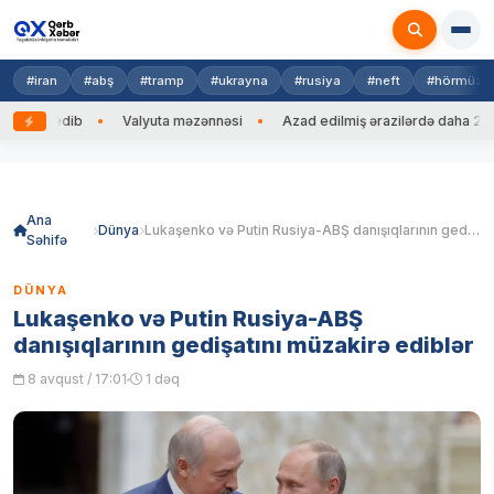
#iran
#abş
#tramp
#ukrayna
#rusiya
#neft
#hörmüz
əng edib
Valyuta məzənnəsi
Azad edilmiş ərazilərdə daha 212 min
Skip
to
content
Ana
Dünya
Lukaşenko və Putin Rusiya-ABŞ danışıqlarının gedişatını müzakirə ediblər
Səhifə
DÜNYA
Lukaşenko və Putin Rusiya-ABŞ
danışıqlarının gedişatını müzakirə ediblər
8 avqust / 17:01
1 dəq