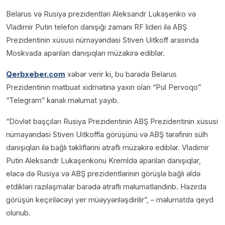
Belarus və Rusiya prezidentləri Aleksandr Lukaşenko və
Vladimir Putin telefon danışığı zamanı RF lideri ilə ABŞ
Prezidentinin xüsusi nümayəndəsi Stiven Uitkoff arasında
Moskvada aparılan danışıqları müzakirə ediblər.
Qerbxeber.com
xəbər verir ki, bu barədə Belarus
Prezidentinin mətbuat xidmətinə yaxın olan “Pul Pervoqo”
“Telegram” kanalı məlumat yayıb.
“Dövlət başçıları Rusiya Prezidentinin ABŞ Prezidentinin xüsusi
nümayəndəsi Stiven Uitkoffla görüşünü və ABŞ tərəfinin sülh
danışıqları ilə bağlı təkliflərini ətraflı müzakirə ediblər. Vladimir
Putin Aleksandr Lukaşenkonu Kremldə aparılan danışıqlar,
eləcə də Rusiya və ABŞ prezidentlərinin görüşlə bağlı əldə
etdikləri razılaşmalar barədə ətraflı məlumatlandırıb. Hazırda
görüşün keçiriləcəyi yer müəyyənləşdirilir”, – məlumatda qeyd
olunub.