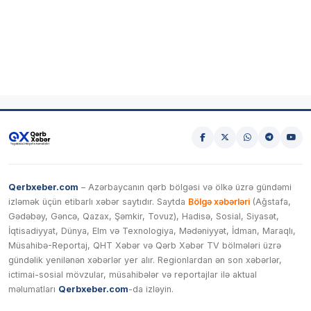
Qerbxeber.com
– Azərbaycanın qərb bölgəsi və ölkə üzrə gündəmi
izləmək üçün etibarlı xəbər saytıdır. Saytda
Bölgə xəbərləri
(Ağstafa,
Gədəbəy, Gəncə, Qazax, Şəmkir, Tovuz), Hadisə, Sosial, Siyasət,
İqtisadiyyat, Dünya, Elm və Texnologiya, Mədəniyyət, İdman, Maraqlı,
Müsahibə-Reportaj, QHT Xəbər və Qərb Xəbər TV bölmələri üzrə
gündəlik yenilənən xəbərlər yer alır. Regionlardan ən son xəbərlər,
ictimai-sosial mövzular, müsahibələr və reportajlar ilə aktual
məlumatları
Qerbxeber.com
-da izləyin.