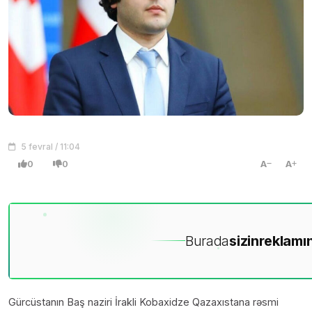
5 fevral / 11:04
0
0
A
A
Burada
sizin
reklamın
Gürcüstanın Baş naziri İrakli Kobaxidze Qazaxıstana rəsmi