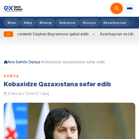
#iran
#abş
#tramp
#ukrayna
#rusiya
#azərbaycan
#h
na Prezidenti Ceyhun Bayramovu qəbul edib
Azərbaycan və Ukrayna XİN
Skip
to
content
Ana Səhifə
Dünya
Kobaxidze Qazaxıstana səfər edib
DÜNYA
Kobaxidze Qazaxıstana səfər edib
5 fevral / 11:04
1 dəq