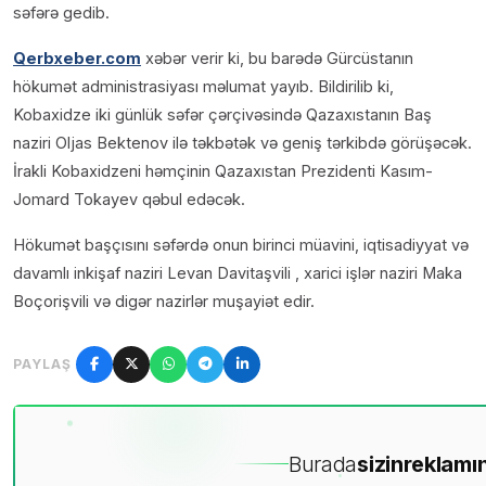
səfərə gedib.
Qerbxeber.com
xəbər verir ki, bu barədə Gürcüstanın
hökumət administrasiyası məlumat yayıb. Bildirilib ki,
Kobaxidze iki günlük səfər çərçivəsində Qazaxıstanın Baş
naziri Oljas Bektenov ilə təkbətək və geniş tərkibdə görüşəcək.
İrakli Kobaxidzeni həmçinin Qazaxıstan Prezidenti Kasım-
Jomard Tokayev qəbul edəcək.
Hökumət başçısını səfərdə onun birinci müavini, iqtisadiyyat və
davamlı inkişaf naziri Levan Davitaşvili , xarici işlər naziri Maka
Boçorişvili və digər nazirlər muşayiət edir.
PAYLAŞ
Burada
sizin
reklamın