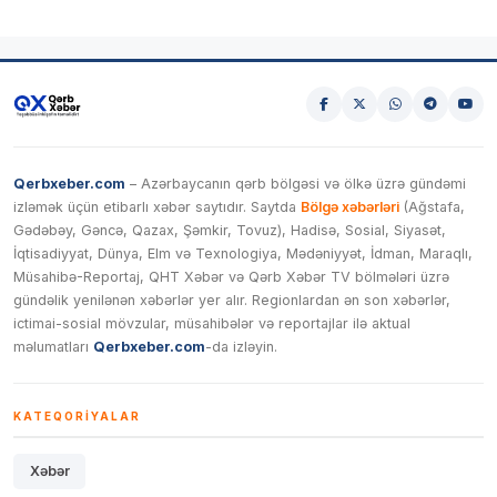
Qerbxeber.com
– Azərbaycanın qərb bölgəsi və ölkə üzrə gündəmi
izləmək üçün etibarlı xəbər saytıdır. Saytda
Bölgə xəbərləri
(Ağstafa,
Gədəbəy, Gəncə, Qazax, Şəmkir, Tovuz), Hadisə, Sosial, Siyasət,
İqtisadiyyat, Dünya, Elm və Texnologiya, Mədəniyyət, İdman, Maraqlı,
Müsahibə-Reportaj, QHT Xəbər və Qərb Xəbər TV bölmələri üzrə
gündəlik yenilənən xəbərlər yer alır. Regionlardan ən son xəbərlər,
ictimai-sosial mövzular, müsahibələr və reportajlar ilə aktual
məlumatları
Qerbxeber.com
-da izləyin.
KATEQORIYALAR
Xəbər