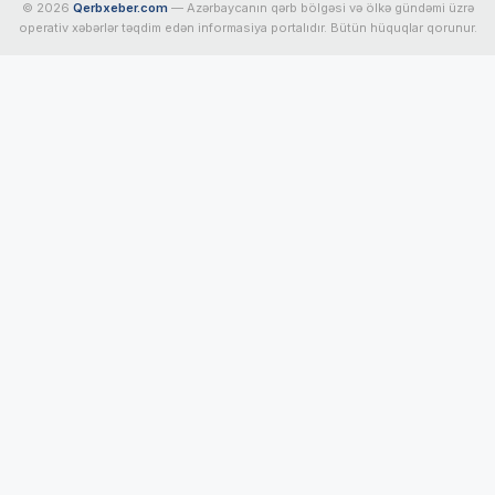
© 2026
Qerbxeber.com
— Azərbaycanın qərb bölgəsi və ölkə gündəmi üzrə
operativ xəbərlər təqdim edən informasiya portalıdır. Bütün hüquqlar qorunur.