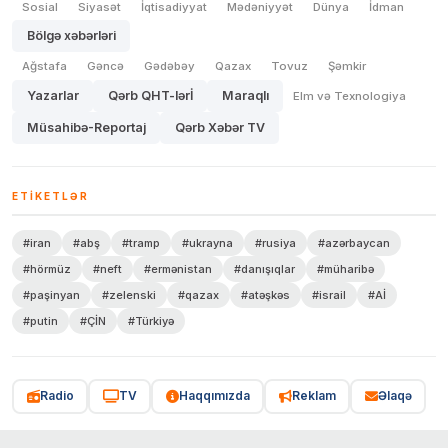
Sosial
Siyasət
İqtisadiyyat
Mədəniyyət
Dünya
İdman
Bölgə xəbərləri
Ağstafa
Gəncə
Gədəbəy
Qazax
Tovuz
Şəmkir
Yazarlar
Qərb QHT-lərİ
Maraqlı
Elm və Texnologiya
Müsahibə-Reportaj
Qərb Xəbər TV
ETIKETLƏR
#iran
#abş
#tramp
#ukrayna
#rusiya
#azərbaycan
#hörmüz
#neft
#ermənistan
#danışıqlar
#müharibə
#paşinyan
#zelenski
#qazax
#atəşkəs
#israil
#Aİ
#putin
#ÇİN
#Türkiyə
Radio
TV
Haqqımızda
Reklam
Əlaqə