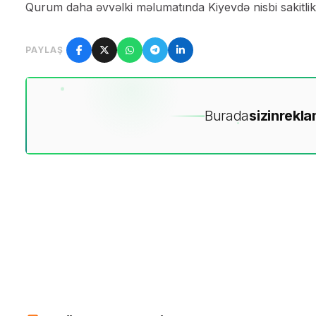
Qurum daha əvvəlki məlumatında Kiyevdə nisbi sakitli
PAYLAŞ
Burada
sizin
rekla