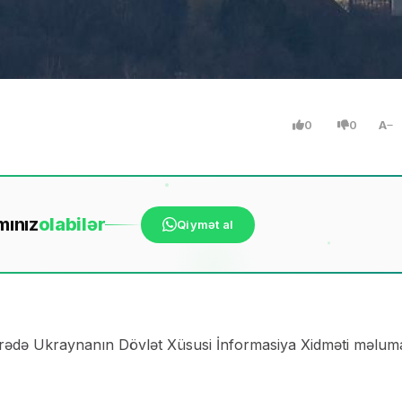
0
0
A
mınız
ola
bilər
Qiymət al
rədə Ukraynanın Dövlət Xüsusi İnformasiya Xidməti məlum