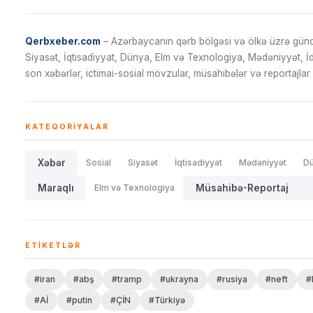
Qerbxeber.com
– Azərbaycanın qərb bölgəsi və ölkə üzrə gündə
Siyasət, İqtisadiyyat, Dünya, Elm və Texnologiya, Mədəniyyət, 
son xəbərlər, ictimai-sosial mövzular, müsahibələr və reportajlar 
KATEQORIYALAR
Xəbər
Sosial
Siyasət
İqtisadiyyat
Mədəniyyət
D
Maraqlı
Elm və Texnologiya
Müsahibə-Reportaj
ETIKETLƏR
#iran
#abş
#tramp
#ukrayna
#rusiya
#neft
#
#Aİ
#putin
#ÇİN
#Türkiyə