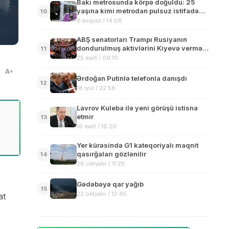
Bakı metrosunda körpə doğuldu: 25
yaşına kimi metrodan pulsuz istifadə
10
edəcək
8 avqust / 14:08
ABŞ senatorları Trampı Rusiyanın
dondurulmuş aktivlərini Kiyevə verməyə
11
çağırıb
25 mart / 09:10
A
Ərdoğan Putinlə telefonla danışdı
12
18 iyul / 22:58
Lavrov Kuleba ilə yeni görüşü istisna
etmir
13
16 mart / 16:20
Yer kürəsində G1 kateqoriyalı maqnit
qasırğaları gözlənilir
14
28 oktyabr / 11:25
Gədəbəyə qar yağıb
15
22 oktyabr / 12:45
at