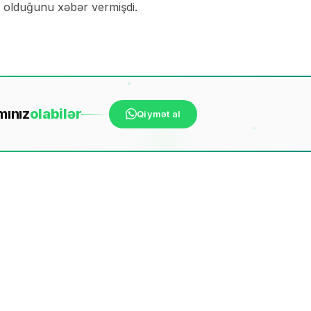
k olduğunu xəbər vermişdi.
mınız
ola
bilər
Qiymət al