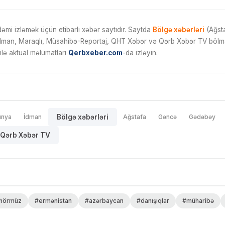
mi izləmək üçün etibarlı xəbər saytıdır. Saytda
Bölgə xəbərləri
(Ağsta
İdman, Maraqlı, Müsahibə-Reportaj, QHT Xəbər və Qərb Xəbər TV bölmələ
ilə aktual məlumatları
Qerbxeber.com
-da izləyin.
ünya
İdman
Bölgə xəbərləri
Ağstafa
Gəncə
Gədəbəy
Qərb Xəbər TV
hörmüz
#ermənistan
#azərbaycan
#danışıqlar
#müharibə