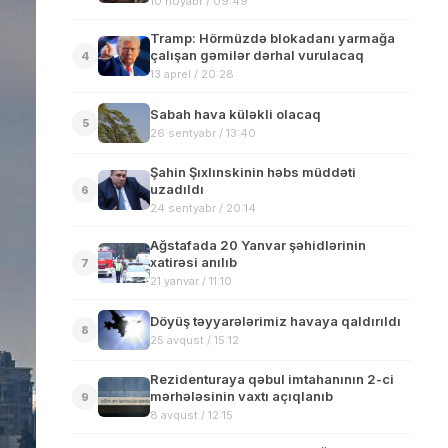
10 noyabr / 09:49
Tramp: Hörmüzdə blokadanı yarmağa
çalışan gəmilər dərhal vurulacaq
4
13 aprel / 20:28
Sabah hava küləkli olacaq
5
26 sentyabr / 13:40
Şahin Şıxlınskinin həbs müddəti
uzadıldı
6
24 sentyabr / 20:14
Ağstafada 20 Yanvar şəhidlərinin
xatirəsi anılıb
7
21 yanvar / 11:10
Döyüş təyyarələrimiz havaya qaldırıldı
8
25 avqust / 15:12
Rezidenturaya qəbul imtahanının 2-ci
mərhələsinin vaxtı açıqlanıb
9
8 avqust / 12:15