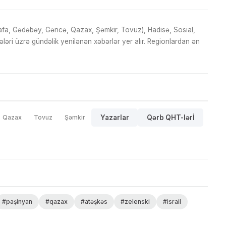
fa, Gədəbəy, Gəncə, Qazax, Şəmkir, Tovuz), Hadisə, Sosial,
ri üzrə gündəlik yenilənən xəbərlər yer alır. Regionlardan ən
Qazax
Tovuz
Şəmkir
Yazarlar
Qərb QHT-lərİ
#paşinyan
#qazax
#atəşkəs
#zelenski
#israil