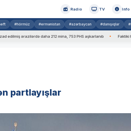
Radio
TV
Info
eft
#hörmüz
#ermənistan
#azərbaycan
#danışıqlar
#
lmiş ərazilərdə daha 212 mina, 753 PHS aşkarlanıb
Faktiki hava: 
n partlayışlar