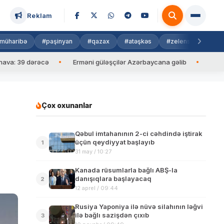
Reklam
müharibə
#paşinyan
#qazax
#atəşkəs
#zelenski
#isra
39 dərəcə
Erməni güləşçilər Azərbaycana gəlib
İlham Əliyev
Çox oxunanlar
Qəbul imtahanının 2-ci cəhdində iştirak
üçün qeydiyyat başlayıb
1
31 may / 10:27
Kanada rüsumlarla bağlı ABŞ-la
danışıqlara başlayacaq
2
12 aprel / 09:44
Rusiya Yaponiya ilə nüvə silahının ləğvi
ilə bağlı sazişdən çıxıb
3