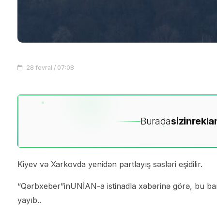
28 fevral / 07:08
Burada
sizin
rekla
Kiyev və Xarkovda yenidən partlayış səsləri eşidilir.
“Qərbxeber”inUNİAN-a istinadla xəbərinə görə, bu ba
yayıb..