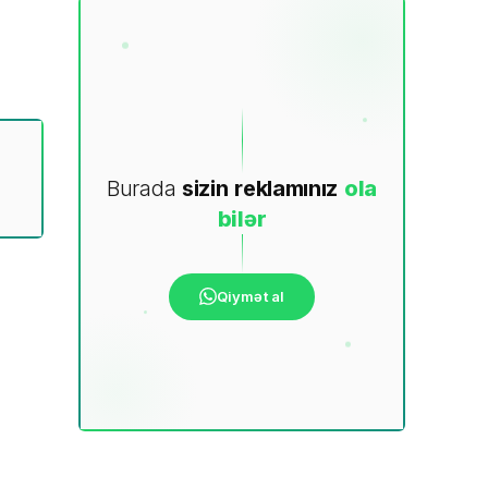
Burada
sizin
reklamınız
ola
bilər
Qiymət al