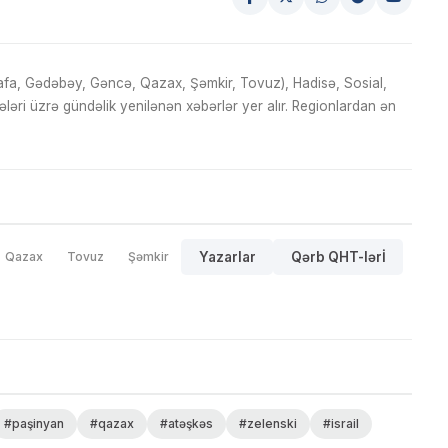
fa, Gədəbəy, Gəncə, Qazax, Şəmkir, Tovuz), Hadisə, Sosial,
ri üzrə gündəlik yenilənən xəbərlər yer alır. Regionlardan ən
Qazax
Tovuz
Şəmkir
Yazarlar
Qərb QHT-lərİ
#paşinyan
#qazax
#atəşkəs
#zelenski
#israil