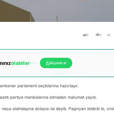
0
0
A
mınız
ola
bilər
Qiymət al
nkənar parlament seçkilərinə hazırlaşır.
əzeti partiya mənbələrinə istinadən məlumat yayıb.
eçə silahdaşına dolayısı ilə deyib. Paşinyan bildirib ki, onl