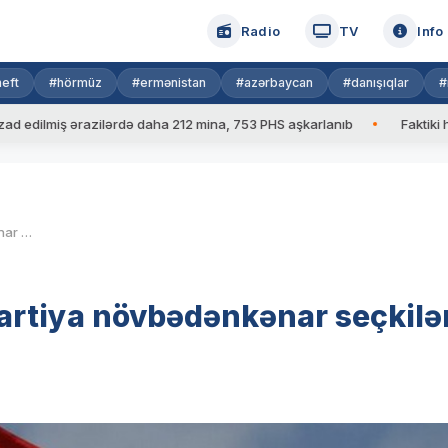
Radio
TV
Info
eft
#hörmüz
#ermənistan
#azərbaycan
#danışıqlar
#
lmiş ərazilərdə daha 212 mina, 753 PHS aşkarlanıb
Faktiki hava: 
KİV: Ermənistanda hakim partiya növbədənkənar seçkilərə hazırlaşır
artiya növbədənkənar seçkilə