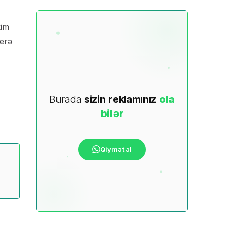
kim
verə
Burada
sizin
reklamınız
ola
bilər
Qiymət al