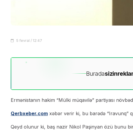
5 fevral / 12:47
Burada
sizin
rekla
Ermənistanın hakim “Mülki müqavilə” partiyası növbədə
Qerbxeber.com
xəbər verir ki, bu barədə “Iravunq” q
Qeyd olunur ki, baş nazir Nikol Paşinyan özü bunu bir n