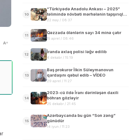
“Türkiyədə Anadolu Ankası – 2025”
təlimində növbəti mərhələnin tapşırıqları
10
icra olunub – VİDEO
22 may / 08:37
Qəzzada ölənlərin sayı 34 minə çatır
11
15 aprel / 08:46
A
İranda əxlaq polisi ləğv edilib
12
4 dekabr / 15:19
Baş prokuror İlkin Süleymanovun
qardaşını qəbul edib – VİDEO
13
29 aprel / 11:27
2023-cü ildə İranı dərinləşən daxili
böhran gözləyir
14
25 dekabr / 21:45
Azərbaycanda bu gün “Son zəng”
günüdür
15
14 iyun / 11:23
ar