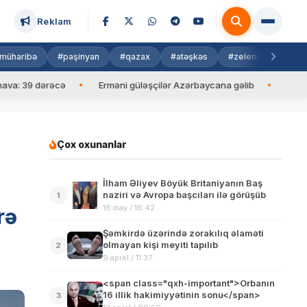
Reklam
müharibə
#paşinyan
#qazax
#atəşkəs
#zelenski
#isra
39 dərəcə
Erməni güləşçilər Azərbaycana gəlib
İlham Əliyev
Çox oxunanlar
İlham Əliyev Böyük Britaniyanın Baş
naziri və Avropa başcıları ilə görüşüb
1
16 may / 16:42
rə
Şəmkirdə üzərində zorakılıq əlaməti
olmayan kişi meyiti tapılıb
2
9 aprel / 11:37
<span class="qxh-important">Orbanın
16 illik hakimiyyətinin sonu</span>
3