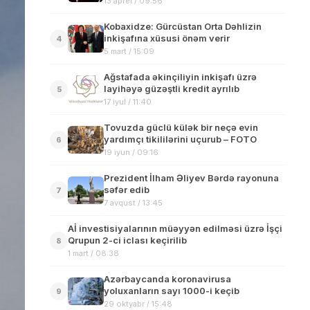
13 aprel / 09:56
Kobaxidze: Gürcüstan Orta Dəhlizin
inkişafına xüsusi önəm verir
4
5 mart / 15:09
Ağstafada əkinçiliyin inkişafı üzrə
layihəyə güzəştli kredit ayrılıb
5
17 iyul / 11:40
Tovuzda güclü külək bir neçə evin
yardımçı tikililərini uçurub – FOTO
6
19 iyun / 09:16
Prezident İlham Əliyev Bərdə rayonuna
səfər edib
7
7 avqust / 13:45
Aİ investisiyalarının müəyyən edilməsi üzrə İşçi
Qrupun 2-ci iclası keçirilib
8
1 mart / 08:38
Azərbaycanda koronavirusa
yoluxanların sayı 1000-i keçib
9
29 oktyabr / 15:48