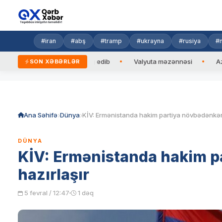
#iran
#abş
#tramp
#ukrayna
#rusiya
#n
aycan Prezidentinə zəng edib
Valyuta məzənnəsi
Azad edi
SON XƏBƏRLƏR
Skip
to
content
Ana Səhifə
Dünya
DÜNYA
KİV: Ermənistanda hakim p
hazırlaşır
5 fevral / 12:47
1 dəq