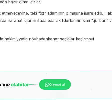
ağa hazır olmalıdırlar.
ik etməyəcəyinə, təki “öz” adamının olmasına işarə edib. Ha
da narahatlıqlarını ifadə edərək liderlərinin kimi “qurban” 
də hakimiyyətin növbədənkənar seçkilər keçirməyi
mınız
ola
bilər
Qiymət al