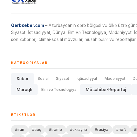
Qerbxeber.com
– Azərbaycanın qərb bölgəsi və ölkə üzrə gündə
Siyasət, İqtisadiyyat, Dünya, Elm və Texnologiya, Mədəniyyət, 
son xəbərlər, ictimai-sosial mövzular, müsahibələr və reportajlar 
KATEQORIYALAR
Xəbər
Sosial
Siyasət
İqtisadiyyat
Mədəniyyət
D
Maraqlı
Elm və Texnologiya
Müsahibə-Reportaj
ETIKETLƏR
#iran
#abş
#tramp
#ukrayna
#rusiya
#neft
#