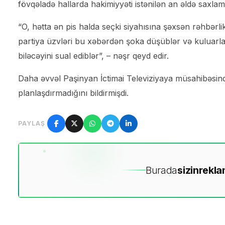
fövqəladə hallarda hakimiyyəti istənilən an əldə saxlam
“O, hətta ən pis halda seçki siyahısına şəxsən rəhbərl
partiya üzvləri bu xəbərdən şoka düşüblər və kuluarlar
biləcəyini sual ediblər”, – nəşr qeyd edir.
Daha əvvəl Paşinyan İctimai Televiziyaya müsahibəsin
planlaşdırmadığını bildirmişdi.
PAYLAŞ
Burada
sizin
rekla