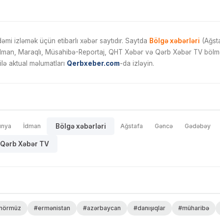
mi izləmək üçün etibarlı xəbər saytıdır. Saytda
Bölgə xəbərləri
(Ağsta
İdman, Maraqlı, Müsahibə-Reportaj, QHT Xəbər və Qərb Xəbər TV bölmələ
ilə aktual məlumatları
Qerbxeber.com
-da izləyin.
ünya
İdman
Bölgə xəbərləri
Ağstafa
Gəncə
Gədəbəy
Qərb Xəbər TV
hörmüz
#ermənistan
#azərbaycan
#danışıqlar
#müharibə