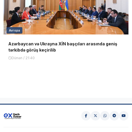
Avropa
Azərbaycan və Ukrayna XİN başçıları arasında geniş
tərkibdə görüş keçirilib
Dünən / 21:40