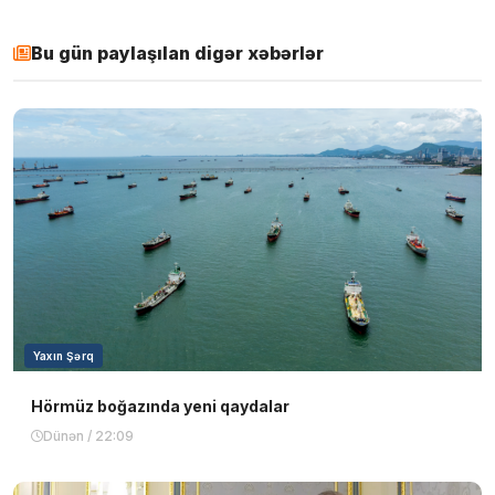
Bu gün paylaşılan digər xəbərlər
Yaxın Şərq
Hörmüz boğazında yeni qaydalar
Dünən / 22:09