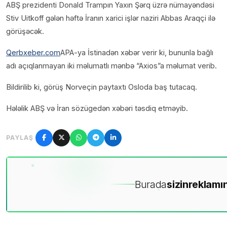
ABŞ prezidenti Donald Trampın Yaxın Şərq üzrə nümayəndəsi
Stiv Uitkoff gələn həftə İranın xarici işlər naziri Abbas Araqçi ilə
görüşəcək.
Qerbxeber.com
APA-ya İstinadən xəbər verir ki, bununla bağlı
adı açıqlanmayan iki məlumatlı mənbə “Axios”a məlumat verib.
Bildirilib ki, görüş Norveçin paytaxtı Osloda baş tutacaq.
Hələlik ABŞ və İran sözügedən xəbəri təsdiq etməyib.
PAYLAŞ
Burada
sizin
reklamın