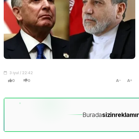
3 iyul / 22:42
0
0
A
A
Burada
sizin
reklamın