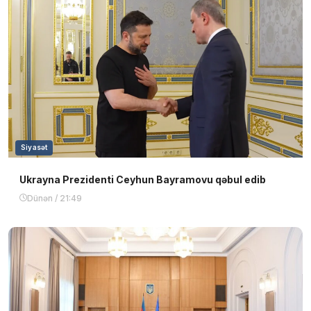
Siyasət
Ukrayna Prezidenti Ceyhun Bayramovu qəbul edib
Dünən / 21:49