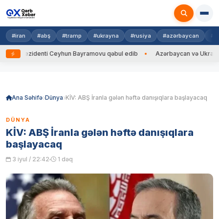
#iran
#abş
#tramp
#ukrayna
#rusiya
#azərbaycan
#h
rezidenti Ceyhun Bayramovu qəbul edib
Azərbaycan və Ukrayna XİN baş
Skip
to
content
Ana Səhifə
Dünya
KİV: ABŞ İranla gələn həftə danışıqlara başlayacaq
DÜNYA
KİV: ABŞ İranla gələn həftə danışıqlara
başlayacaq
3 iyul / 22:42
1 dəq