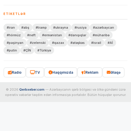
ETIKETLƏR
#iran
#abş
#tramp
#ukrayna
#rusiya
#azərbaycan
#hörmüz
#neft
#ermənistan
#danışıqlar
#müharibə
#paşinyan
#zelenski
#qazax
#atəşkəs
#israil
#Aİ
#putin
#ÇİN
#Türkiyə
Radio
TV
Haqqımızda
Reklam
Əlaqə
© 2026
Qerbxeber.com
— Azərbaycanın qərb bölgəsi və ölkə gündəmi üzrə
operativ xəbərlər təqdim edən informasiya portalıdır. Bütün hüquqlar qorunur.