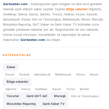
Qerbxeber.com
– Azərbaycanın qərb bölgəsi və ölkə üzrə gündəmi
izləmək üçün etibarlı xəbər saytıdır. Saytda
Bölgə xəbərləri
(Ağstafa,
Gədəbəy, Gəncə, Qazax, Şəmkir, Tovuz), Hadisə, Sosial, Siyasət,
İqtisadiyyat, Dünya, Elm və Texnologiya, Mədəniyyət, İdman, Maraqlı,
Müsahibə-Reportaj, QHT Xəbər və Qərb Xəbər TV bölmələri üzrə
gündəlik yenilənən xəbərlər yer alır. Regionlardan ən son xəbərlər,
ictimai-sosial mövzular, müsahibələr və reportajlar ilə aktual
məlumatları
Qerbxeber.com
-da izləyin.
KATEQORIYALAR
Xəbər
Sosial
Siyasət
İqtisadiyyat
Mədəniyyət
Dünya
İdman
Bölgə xəbərləri
Ağstafa
Gəncə
Gədəbəy
Qazax
Tovuz
Şəmkir
Yazarlar
Qərb QHT-lərİ
Maraqlı
Elm və Texnologiya
Müsahibə-Reportaj
Qərb Xəbər TV