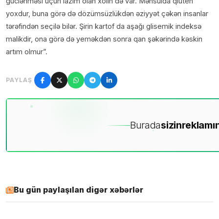
güclənməsi üçün lazım olan xolin də var. Məhsulda qlüten
yoxdur, buna görə də dözümsüzlükdən əziyyət çəkən insanlar
tərəfindən seçilə bilər. Şirin kartof da aşağı glisemik indeksə
malikdir, ona görə də yeməkdən sonra qan şəkərində kəskin
artım olmur”.
PAYLAŞ
Burada
sizin
reklamın
Bu gün paylaşılan digər xəbərlər