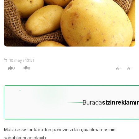
10 may / 13:51
0
0
A
A
Burada
sizin
reklamın
Mütəxəssislər kartofun pəhrizinizdən çıxarılmamasının
səbəblərini açıqlayıb.