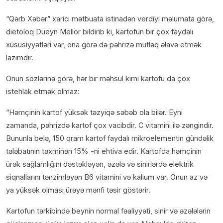
“Qərb Xəbər” xarici mətbuata istinadən verdiyi məlumata görə,
dietoloq Dueyn Mellor bildirib ki, kartofun bir çox faydalı
xüsusiyyətləri var, ona görə də pəhrizə mütləq əlavə etmək
lazımdır.
Onun sözlərinə görə, hər bir məhsul kimi kartofu da çox
istehlak etmək olmaz:
“Həmçinin kartof yüksək təzyiqə səbəb ola bilər. Eyni
zamanda, pəhrizdə kartof çox vacibdir. C vitamini ilə zəngindir.
Bununla belə, 150 qram kartof faydalı mikroelementin gündəlik
tələbatının təxminən 15% -ni ehtiva edir. Kartofda həmçinin
ürək sağlamlığını dəstəkləyən, əzələ və sinirlərdə elektrik
siqnallarını tənzimləyən B6 vitamini və kalium var. Onun az və
ya yüksək olması ürəyə mənfi təsir göstərir.
Kartofun tərkibində beynin normal fəaliyyəti, sinir və əzələlərin