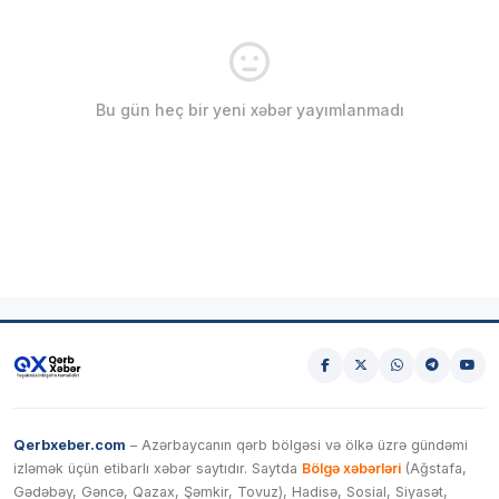
Bu gün heç bir yeni xəbər yayımlanmadı
Qerbxeber.com
– Azərbaycanın qərb bölgəsi və ölkə üzrə gündəmi
izləmək üçün etibarlı xəbər saytıdır. Saytda
Bölgə xəbərləri
(Ağstafa,
Gədəbəy, Gəncə, Qazax, Şəmkir, Tovuz), Hadisə, Sosial, Siyasət,