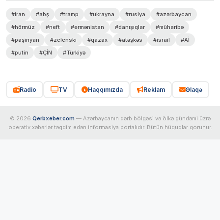
#iran
#abş
#tramp
#ukrayna
#rusiya
#azərbaycan
#hörmüz
#neft
#ermənistan
#danışıqlar
#müharibə
#paşinyan
#zelenski
#qazax
#atəşkəs
#israil
#Aİ
#putin
#ÇİN
#Türkiyə
Radio
TV
Haqqımızda
Reklam
Əlaqə
© 2026
Qerbxeber.com
— Azərbaycanın qərb bölgəsi və ölkə gündəmi üzrə
operativ xəbərlər təqdim edən informasiya portalıdır. Bütün hüquqlar qorunur.