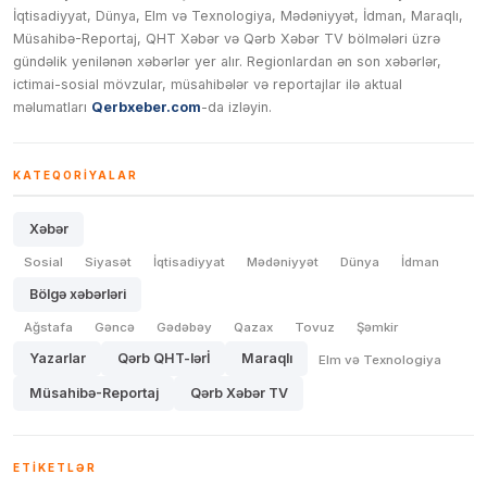
İqtisadiyyat, Dünya, Elm və Texnologiya, Mədəniyyət, İdman, Maraqlı,
Müsahibə-Reportaj, QHT Xəbər və Qərb Xəbər TV bölmələri üzrə
gündəlik yenilənən xəbərlər yer alır. Regionlardan ən son xəbərlər,
ictimai-sosial mövzular, müsahibələr və reportajlar ilə aktual
məlumatları
Qerbxeber.com
-da izləyin.
KATEQORIYALAR
Xəbər
Sosial
Siyasət
İqtisadiyyat
Mədəniyyət
Dünya
İdman
Bölgə xəbərləri
Ağstafa
Gəncə
Gədəbəy
Qazax
Tovuz
Şəmkir
Yazarlar
Qərb QHT-lərİ
Maraqlı
Elm və Texnologiya
Müsahibə-Reportaj
Qərb Xəbər TV
ETIKETLƏR