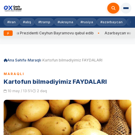
#iran
#abş
#tramp
#ukrayna
#rusiya
#azərbaycan
#h
rayna Prezidenti Ceyhun Bayramovu qəbul edib
Azərbaycan və Ukrayna
Skip
to
content
Ana Səhifə
Maraqlı
Kartofun bilmədiyimiz FAYDALARI
MARAQLI
Kartofun bilmədiyimiz FAYDALARI
10 may / 13:51
2 dəq