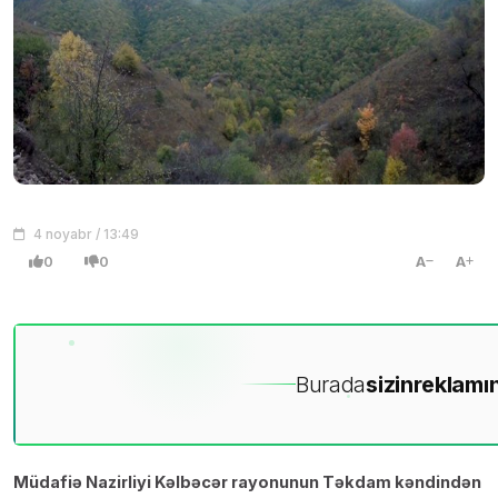
4 noyabr / 13:49
0
0
A
A
Burada
sizin
reklamın
Müdafiə Nazirliyi Kəlbəcər rayonunun Təkdam kəndindən