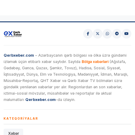
Qerbxeber.com
– Azərbaycanın qərb bölgəsi və ölkə üzrə gündəmi
izləmək üçün etibarlı xəbər saytıdır. Saytda
Bölgə xəbərləri
(Ağstafa,
Gədəbəy, Gəncə, Qazax, Şəmkir, Tovuz), Hadisə, Sosial, Siyasət,
İqtisadiyyat, Dünya, Elm və Texnologiya, Mədəniyyət, İdman, Maraqlı,
Müsahibə-Reportaj, QHT Xəbər və Qərb Xəbər TV bölmələri üzrə
gündəlik yenilənən xəbərlər yer alır. Regionlardan ən son xəbərlər,
ictimai-sosial mövzular, müsahibələr və reportajlar ilə aktual
məlumatları
Qerbxeber.com
-da izləyin.
KATEQORIYALAR
Xəbər