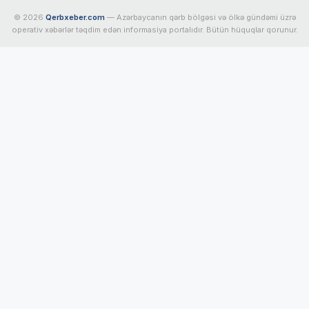
© 2026
Qerbxeber.com
— Azərbaycanın qərb bölgəsi və ölkə gündəmi üzrə
operativ xəbərlər təqdim edən informasiya portalıdır. Bütün hüquqlar qorunur.