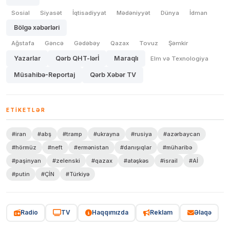
Sosial
Siyasət
İqtisadiyyat
Mədəniyyət
Dünya
İdman
Bölgə xəbərləri
Ağstafa
Gəncə
Gədəbəy
Qazax
Tovuz
Şəmkir
Yazarlar
Qərb QHT-lərİ
Maraqlı
Elm və Texnologiya
Müsahibə-Reportaj
Qərb Xəbər TV
ETIKETLƏR
#iran
#abş
#tramp
#ukrayna
#rusiya
#azərbaycan
#hörmüz
#neft
#ermənistan
#danışıqlar
#müharibə
#paşinyan
#zelenski
#qazax
#atəşkəs
#israil
#Aİ
#putin
#ÇİN
#Türkiyə
Radio
TV
Haqqımızda
Reklam
Əlaqə