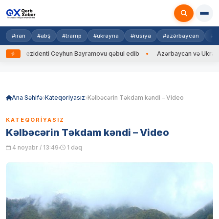
#iran
#abş
#tramp
#ukrayna
#rusiya
#azərbaycan
#h
na Prezidenti Ceyhun Bayramovu qəbul edib
Azərbaycan və Ukrayna XİN
Skip
to
content
Ana Səhifə
Kateqoriyasız
Kəlbəcərin Təkdam kəndi – Video
KATEQORIYASIZ
Kəlbəcərin Təkdam kəndi – Video
4 noyabr / 13:49
1 dəq