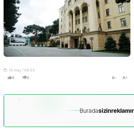
15 may / 09:23
0
0
A
A
Burada
sizin
reklamın