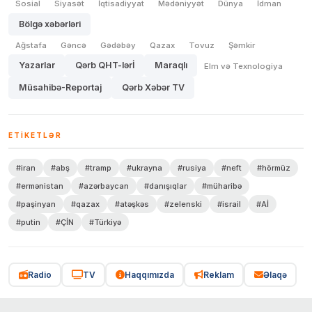
Sosial
Siyasət
İqtisadiyyat
Mədəniyyət
Dünya
İdman
Bölgə xəbərləri
Ağstafa
Gəncə
Gədəbəy
Qazax
Tovuz
Şəmkir
Yazarlar
Qərb QHT-lərİ
Maraqlı
Elm və Texnologiya
Müsahibə-Reportaj
Qərb Xəbər TV
ETIKETLƏR
#iran
#abş
#tramp
#ukrayna
#rusiya
#neft
#hörmüz
#ermənistan
#azərbaycan
#danışıqlar
#müharibə
#paşinyan
#qazax
#atəşkəs
#zelenski
#israil
#Aİ
#putin
#ÇİN
#Türkiyə
Radio
TV
Haqqımızda
Reklam
Əlaqə