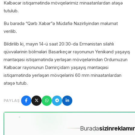
Kəlbəcər istiqamətində mövqelərimiz minaatanlardan atəşə
tutulub.
Bu barədə “Qərb Xəbər”ə Müdafiə Nazirliyindən məlumat
verilib.
Bildirilib ki, mayın 14-ü saat 20:30-da Ermənistan silahlı
qüvvələrinin bölmələri Basarkeçər rayonunun Yenikənd yaşayış
məntəqəsi istiqamətində yerləşən mövqelərindən Ordumuzun
Kəlbəcər rayonunun Dəmirçidam yaşayış məntəqəsi
istiqamətində yerləşən mövqelərini 60 mm minaatanlardan
atəşə tutub.
PAYLAŞ
Burada
sizin
reklamın