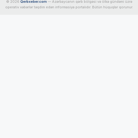
© 2026
Qerbxeber.com
— Azərbaycanın qərb bölgəsi və ölkə gündəmi üzrə
operativ xəbərlər təqdim edən informasiya portalıdır. Bütün hüquqlar qorunur.