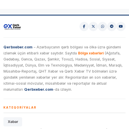
Qerbxeber.com
– Azərbaycanın qərb bölgəsi və ölkə üzrə gündəmi
izləmək üçün etibarlı xəbər saytıdır. Saytda
Bölgə xəbərləri
(Ağstafa,
Gədəbəy, Gəncə, Qazax, Şəmkir, Tovuz), Hadisə, Sosial, Siyasət,
İqtisadiyyat, Dünya, Elm və Texnologiya, Mədəniyyət, İdman, Maraqlı,
Müsahibə-Reportaj, QHT Xəbər və Qərb Xəbər TV bölmələri üzrə
gündəlik yenilənən xəbərlər yer alır. Regionlardan ən son xəbərlər,
ictimai-sosial mövzular, müsahibələr və reportajlar ilə aktual
məlumatları
Qerbxeber.com
-da izləyin.
KATEQORIYALAR
Xəbər