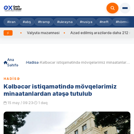
#iran
#abş
#tramp
#ukrayna
#rusiya
#neft
#hörmüz
 edib
Valyuta məzənnəsi
Azad edilmiş ərazilərdə daha 212 mina, 
Skip
to
content
Ana
Hadisə
Kəlbəcər istiqamətində mövqelərimiz minaatanlardan atəşə tutulub
Səhifə
HADISƏ
Kəlbəcər istiqamətində mövqelərimiz
minaatanlardan atəşə tutulub
15 may / 09:23
1 dəq