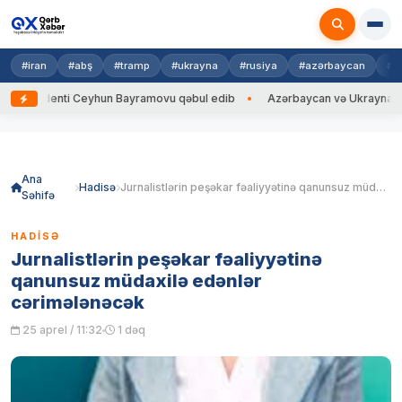
#iran
#abş
#tramp
#ukrayna
#rusiya
#azərbaycan
#h
identi Ceyhun Bayramovu qəbul edib
Azərbaycan və Ukrayna XİN başçıla
Skip
to
content
Ana
Hadisə
Jurnalistlərin peşəkar fəaliyyətinə qanunsuz müdaxilə edənlər cərimələnəcək
Səhifə
HADISƏ
Jurnalistlərin peşəkar fəaliyyətinə
qanunsuz müdaxilə edənlər
cərimələnəcək
25 aprel / 11:32
1 dəq