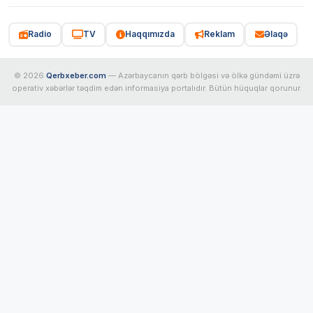
Radio
TV
Haqqımızda
Reklam
Əlaqə
© 2026
Qerbxeber.com
— Azərbaycanın qərb bölgəsi və ölkə gündəmi üzrə
operativ xəbərlər təqdim edən informasiya portalıdır. Bütün hüquqlar qorunur.