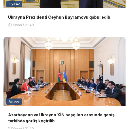
Siyasət
Ukrayna Prezidenti Ceyhun Bayramovu qəbul edib
Dünən / 21:49
Avropa
Azərbaycan və Ukrayna XİN başçıları arasında geniş
tərkibdə görüş keçirilib
Dünən / 21:40