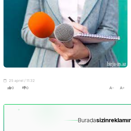
25 aprel / 11:32
0
0
A
A
Burada
sizin
reklamın