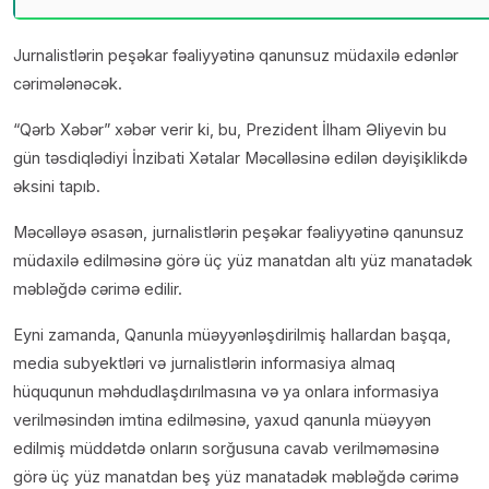
Jurnalistlərin peşəkar fəaliyyətinə qanunsuz müdaxilə edənlər
cərimələnəcək.
“Qərb Xəbər” xəbər verir ki, bu, Prezident İlham Əliyevin bu
gün təsdiqlədiyi İnzibati Xətalar Məcəlləsinə edilən dəyişiklikdə
əksini tapıb.
Məcəlləyə əsasən, jurnalistlərin peşəkar fəaliyyətinə qanunsuz
müdaxilə edilməsinə görə üç yüz manatdan altı yüz manatadək
məbləğdə cərimə edilir.
Eyni zamanda, Qanunla müəyyənləşdirilmiş hallardan başqa,
media subyektləri və jurnalistlərin informasiya almaq
hüququnun məhdudlaşdırılmasına və ya onlara informasiya
verilməsindən imtina edilməsinə, yaxud qanunla müəyyən
edilmiş müddətdə onların sorğusuna cavab verilməməsinə
görə üç yüz manatdan beş yüz manatadək məbləğdə cərimə