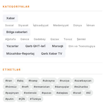
KATEQORIYALAR
Xəbər
Sosial
Siyasət
İqtisadiyyat
Mədəniyyət
Dünya
İdman
Bölgə xəbərləri
Ağstafa
Gəncə
Gədəbəy
Qazax
Tovuz
Şəmkir
Yazarlar
Qərb QHT-lərİ
Maraqlı
Elm və Texnologiya
Müsahibə-Reportaj
Qərb Xəbər TV
ETIKETLƏR
#iran
#abş
#tramp
#ukrayna
#rusiya
#azərbaycan
#hörmüz
#neft
#ermənistan
#danışıqlar
#müharibə
#paşinyan
#zelenski
#qazax
#atəşkəs
#israil
#Aİ
#putin
#ÇİN
#Türkiyə