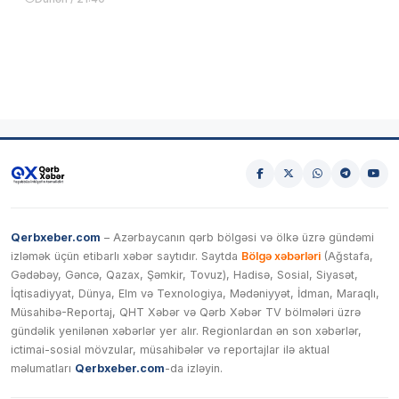
Qerbxeber.com
– Azərbaycanın qərb bölgəsi və ölkə üzrə gündəmi
izləmək üçün etibarlı xəbər saytıdır. Saytda
Bölgə xəbərləri
(Ağstafa,
Gədəbəy, Gəncə, Qazax, Şəmkir, Tovuz), Hadisə, Sosial, Siyasət,
İqtisadiyyat, Dünya, Elm və Texnologiya, Mədəniyyət, İdman, Maraqlı,
Müsahibə-Reportaj, QHT Xəbər və Qərb Xəbər TV bölmələri üzrə
gündəlik yenilənən xəbərlər yer alır. Regionlardan ən son xəbərlər,
ictimai-sosial mövzular, müsahibələr və reportajlar ilə aktual
məlumatları
Qerbxeber.com
-da izləyin.