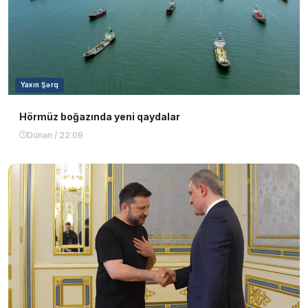
Yaxın Şərq
Hörmüz boğazında yeni qaydalar
Dünən / 22:09