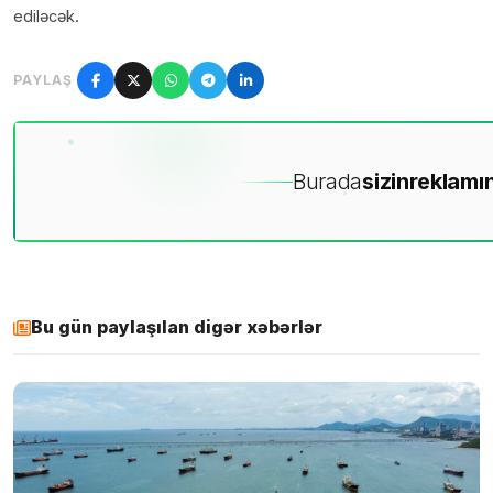
ediləcək.
PAYLAŞ
Burada
sizin
reklamın
Bu gün paylaşılan digər xəbərlər