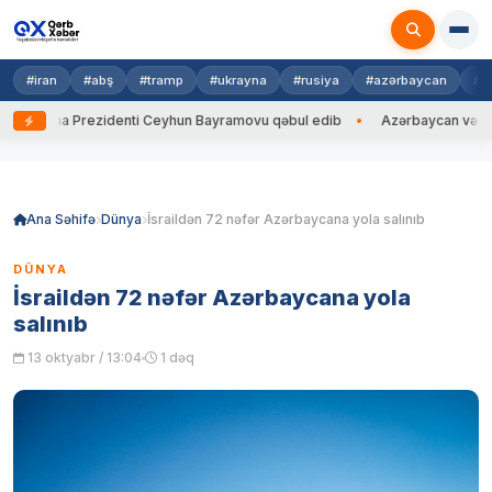
#iran
#abş
#tramp
#ukrayna
#rusiya
#azərbaycan
#h
krayna Prezidenti Ceyhun Bayramovu qəbul edib
Azərbaycan və Ukrayna
Skip
to
content
Ana Səhifə
Dünya
İsraildən 72 nəfər Azərbaycana yola salınıb
DÜNYA
İsraildən 72 nəfər Azərbaycana yola
salınıb
13 oktyabr / 13:04
1 dəq