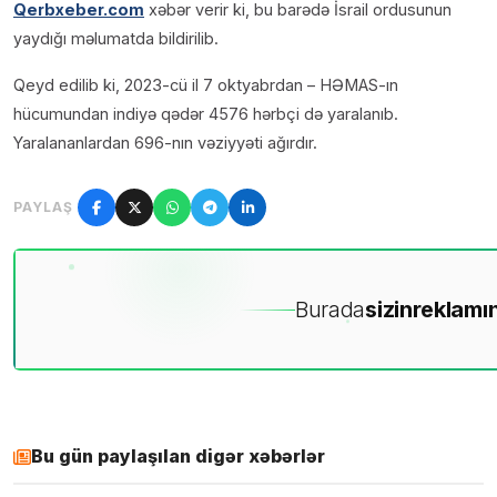
Qerbxeber.com
xəbər verir ki, bu barədə İsrail ordusunun
yaydığı məlumatda bildirilib.
Qeyd edilib ki, 2023-cü il 7 oktyabrdan – HƏMAS-ın
hücumundan indiyə qədər 4576 hərbçi də yaralanıb.
Yaralananlardan 696-nın vəziyyəti ağırdır.
PAYLAŞ
Burada
sizin
reklamın
Bu gün paylaşılan digər xəbərlər