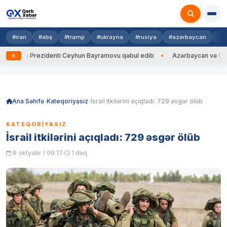
#iran
#abş
#tramp
#ukrayna
#rusiya
#azərbaycan
#h
rayna Prezidenti Ceyhun Bayramovu qəbul edib
Azərbaycan və Ukrayna 
Skip
to
content
Ana Səhifə
Kateqoriyasız
İsrail itkilərini açıqladı: 729 əsgər ölüb
KATEQORIYASIZ
İsrail itkilərini açıqladı: 729 əsgər ölüb
8 oktyabr / 09:17
1 dəq