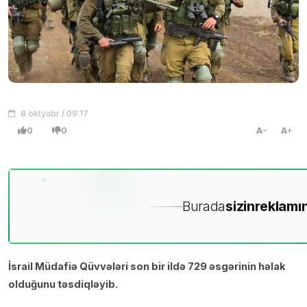
8 oktyabr / 09:17
0
0
A
A
Burada
sizin
reklamın
İsrail Müdafiə Qüvvələri son bir ildə 729 əsgərinin həlak
olduğunu təsdiqləyib.