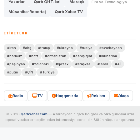
Yazarlar
Qərb QHT-lərİ
Maraqlı
Elm və Texnologiya
Müsahibə-Reportaj
Qərb Xəbər TV
ETIKETLƏR
#iran
#abş
#tramp
#ukrayna
#rusiya
#azərbaycan
#hörmüz
#neft
#ermənistan
#danışıqlar
#müharibə
#paşinyan
#zelenski
#qazax
#atəşkəs
#israil
#Aİ
#putin
#ÇİN
#Türkiyə
Radio
TV
Haqqımızda
Reklam
Əlaqə
© 2026
Qerbxeber.com
— Azərbaycanın qərb bölgəsi və ölkə gündəmi üzrə
operativ xəbərlər təqdim edən informasiya portalıdır. Bütün hüquqlar qorunur.