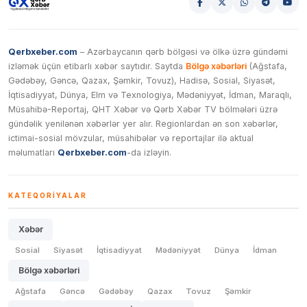
Qerbxeber.com
– Azərbaycanın qərb bölgəsi və ölkə üzrə gündəmi
izləmək üçün etibarlı xəbər saytıdır. Saytda
Bölgə xəbərləri
(Ağstafa,
Gədəbəy, Gəncə, Qazax, Şəmkir, Tovuz), Hadisə, Sosial, Siyasət,
İqtisadiyyat, Dünya, Elm və Texnologiya, Mədəniyyət, İdman, Maraqlı,
Müsahibə-Reportaj, QHT Xəbər və Qərb Xəbər TV bölmələri üzrə
gündəlik yenilənən xəbərlər yer alır. Regionlardan ən son xəbərlər,
ictimai-sosial mövzular, müsahibələr və reportajlar ilə aktual
məlumatları
Qerbxeber.com
-da izləyin.
KATEQORIYALAR
Xəbər
Sosial
Siyasət
İqtisadiyyat
Mədəniyyət
Dünya
İdman
Bölgə xəbərləri
Ağstafa
Gəncə
Gədəbəy
Qazax
Tovuz
Şəmkir