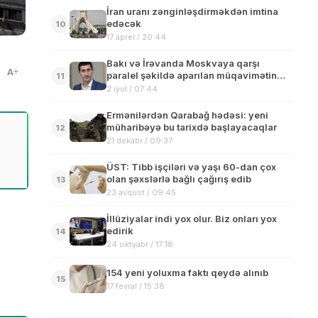
İran uranı zənginləşdirməkdən imtina
edəcək
10
17 aprel / 20:44
Bakı və İrəvanda Moskvaya qarşı
A
paralel şəkildə aparılan müqavimətin
11
tarixi əhəmiyyəti var-ASİF NƏRİMANLI
2 iyul / 07:44
Ermənilərdən Qarabağ hədəsi: yeni
müharibəyə bu tarixdə başlayacaqlar
12
21 dekabr / 09:37
ÜST: Tibb işçiləri və yaşı 60-dan çox
olan şəxslərlə bağlı çağırış edib
13
23 avqust / 09:45
İllüziyalar indi yox olur. Biz onları yox
edirik
14
24 oktyabr / 17:18
154 yeni yoluxma faktı qeydə alınıb
15
17 fevral / 15:38