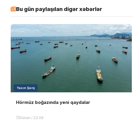
Bu gün paylaşılan digər xəbərlər
Yaxın Şərq
Hörmüz boğazında yeni qaydalar
Dünən / 22:09