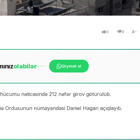
0
0
A
mınız
ola
bilər
Qiymət al
hücumu nəticəsində 212 nəfər girov götürülüb.
fiə Ordusunun nümayəndəsi Daniel Hagari açıqlayıb.