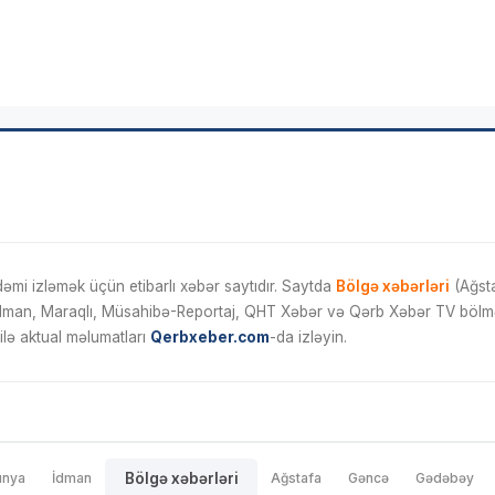
mi izləmək üçün etibarlı xəbər saytıdır. Saytda
Bölgə xəbərləri
(Ağsta
İdman, Maraqlı, Müsahibə-Reportaj, QHT Xəbər və Qərb Xəbər TV bölmələ
ilə aktual məlumatları
Qerbxeber.com
-da izləyin.
ünya
İdman
Bölgə xəbərləri
Ağstafa
Gəncə
Gədəbəy