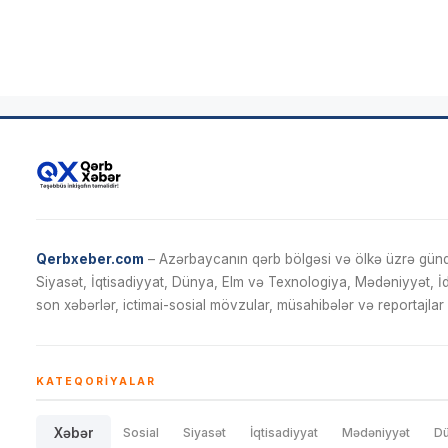
Qerbxeber.com
– Azərbaycanın qərb bölgəsi və ölkə üzrə gündə
Siyasət, İqtisadiyyat, Dünya, Elm və Texnologiya, Mədəniyyət, 
son xəbərlər, ictimai-sosial mövzular, müsahibələr və reportajlar 
KATEQORIYALAR
Xəbər
Sosial
Siyasət
İqtisadiyyat
Mədəniyyət
D