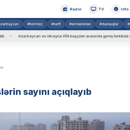
Radio
TV
Info
azərbaycan
#hörmüz
#neft
#ermənistan
#danışıqlar
#
Azərbaycan və Ukrayna XİN başçıları arasında geniş tərkibdə görüş keçiri
yıb
lərin sayını açıqlayıb