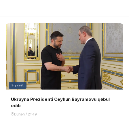
Siyasət
Ukrayna Prezidenti Ceyhun Bayramovu qəbul
edib
Dünən / 21:49