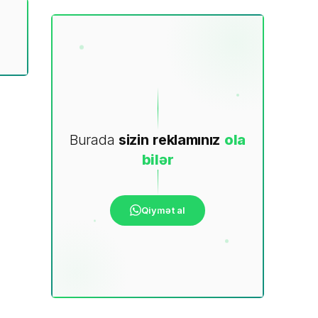
Burada
sizin
reklamınız
ola
bilər
Qiymət al