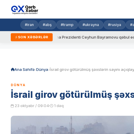
#iran
#abş
#tramp
#ukrayna
#rusiya
#
ydalar
Ukrayna Prezidenti Ceyhun Bayramovu qəbul edib
SON XƏBƏRLƏR
Skip
to
content
Ana Səhifə
Dünya
İsrail girov götürülmüş şəxslərin sayını açıqla
DÜNYA
İsrail girov götürülmüş şəxs
23 oktyabr / 09:04
1 dəq