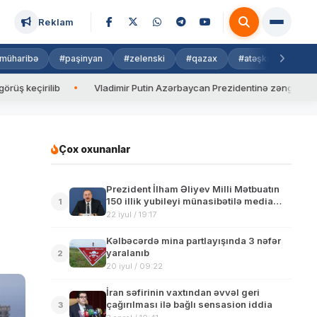
Reklam
müharibə
#paşinyan
#zelenski
#qazax
#atəşkəs
#isra
lib
Vladimir Putin Azərbaycan Prezidentinə zəng edib
Val
Çox oxunanlar
Prezident İlham Əliyev Milli Mətbuatın
150 illik yubileyi münasibətilə media
1
nümayəndələrinə müraciət ünvanlayıb
22 iyul / 19:17
Kəlbəcərdə mina partlayışında 3 nəfər
yaralanıb
2
20 iyul / 09:22
İran səfirinin vaxtından əvvəl geri
çağırılması ilə bağlı sensasion iddia
3