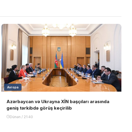
Avropa
Azərbaycan və Ukrayna XİN başçıları arasında
geniş tərkibdə görüş keçirilib
Dünən / 21:40