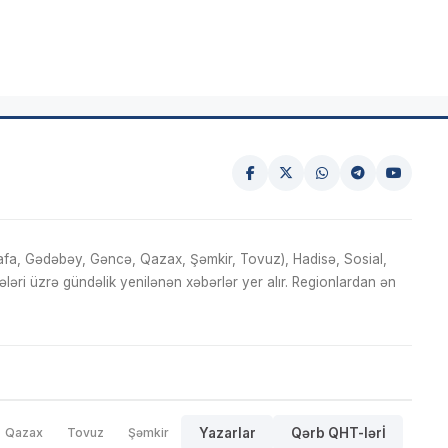
fa, Gədəbəy, Gəncə, Qazax, Şəmkir, Tovuz), Hadisə, Sosial,
ri üzrə gündəlik yenilənən xəbərlər yer alır. Regionlardan ən
Qazax
Tovuz
Şəmkir
Yazarlar
Qərb QHT-lərİ