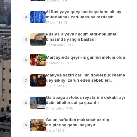
3 aprel / 10:41
Aİ Rusiyaya qarşı sanksiyaların altı ay
müddətinə uzadılmasına razılaşıb
4
17 iyul / 14:01
Rusiya Kiyevə hücum etdi-hökumət
binasında yanğın başladı
5
7 sentyabr / 08:55
Mart ayında qeyri-iş günləri məlum oldu
6
8 yanvar / 11:07
Maliyyə naziri cari ilin dövlət büdcəsinə
dəyişikliyi zəruri edən səbəbləri
7
açıqlayıb
7 iyun / 12:02
Qarabağa avtobus reyslərinə dekabr ayı
üçün biletlər satışa çıxarılır
8
27 noyabr / 11:36
Gələn həftədən məktəbəhazırlıq
qruplarına qəbul başlayır
9
2 iyul / 12:34