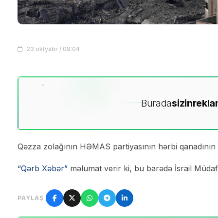
23 oktyabr / 09:04
Burada
sizin
rekla
Qəzza zolağının HƏMAS partiyasının hərbi qanadının 
“Qərb Xəbər”
məlumat verir ki, bu barədə İsrail Müda
PAYLAŞ