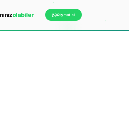
mınız
ola
bilər
Qiymət al