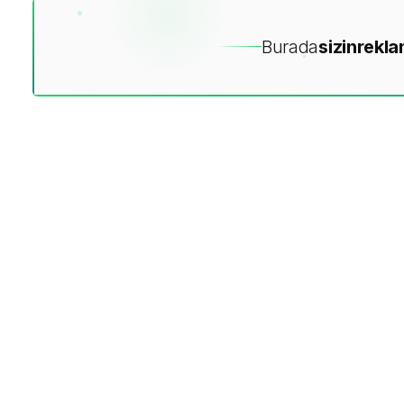
Burada
sizin
rekla