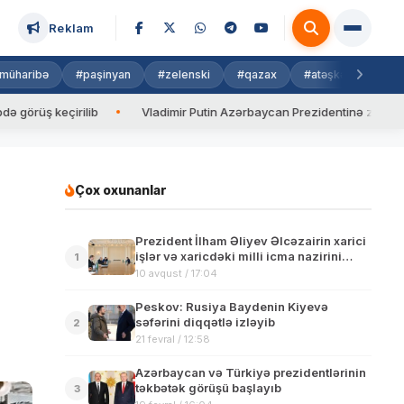
Reklam
müharibə
#paşinyan
#zelenski
#qazax
#atəşkəs
#isra
 keçirilib
Vladimir Putin Azərbaycan Prezidentinə zəng edib
Çox oxunanlar
Prezident İlham Əliyev Əlcəzairin xarici
işlər və xaricdəki milli icma nazirini
1
qəbul edib
10 avqust / 17:04
Peskov: Rusiya Baydenin Kiyevə
səfərini diqqətlə izləyib
2
21 fevral / 12:58
Azərbaycan və Türkiyə prezidentlərinin
təkbətək görüşü başlayıb
3