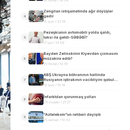
19 fevral / 16:04
Zəngilan istiqamətində ağır döyüşlər
gedir
4
15 iyun / 22:18
Pezeşkianın avtomobili yolda qaldı,
taksi ilə getdi-SƏBƏBİ?
5
17 iyul / 14:59
Bayden Zelinskinin Kiyevdən çıxmasını
müzakirə edib?
6
22 fevral / 12:19
ABŞ Ukrayna böhranının həllində
Rusiyanın iştirakının vacibliyini qəbul
7
edir
19 iyun / 10:16
İnfarktdan qorunmaq yolları
8
29 noyabr / 21:27
“Aztelekom”un rəhbəri dəyişib
9
25 yanvar / 10:42