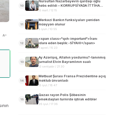
Nursultan Nazarbayevin qardaşı oğlu
həbs edildi – KORRUPSİYADA İTTİHAM
10
OLUNUR
15 mart / 12:15
Mərkəzi Bankın funksiyaları yenidən
müəyyən olunur
11
5 iyun / 10:55
A
<span class="qxh-important">İranı
idarə edən beşlik:-SİYAHI</span>
12
7 aprel / 15:23
Ay Azərişıq, Allahın yoxdurmu?-tanınmış
jurnalist Elvin Bayramlının sualı
13
13 sentyabr / 21:30
Mətbuat Şurası Fransa Prezidentinə açıq
məktub ünvanladı
14
15 iyul / 18:47
Qazax rayon Polis Şöbəsinin
əməkdaşları turnirdə iştirak ediblər
15
26 iyul / 17:36
sının