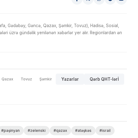
fa, Gədəbəy, Gəncə, Qazax, Şəmkir, Tovuz), Hadisə, Sosial,
ri üzrə gündəlik yenilənən xəbərlər yer alır. Regionlardan ən
Qazax
Tovuz
Şəmkir
Yazarlar
Qərb QHT-lərİ
#paşinyan
#zelenski
#qazax
#atəşkəs
#israil