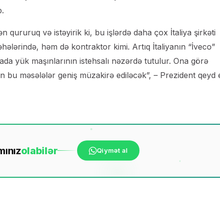
b.
 qururuq və istəyirik ki, bu işlərdə daha çox İtaliya şirkəti
hələrində, həm də kontraktor kimi. Artıq İtaliyanın “İveco”
rada yük maşınlarının istehsalı nəzərdə tutulur. Ona görə
n bu məsələlər geniş müzakirə ediləcək”, – Prezident qeyd 
mınız
ola
bilər
Qiymət al