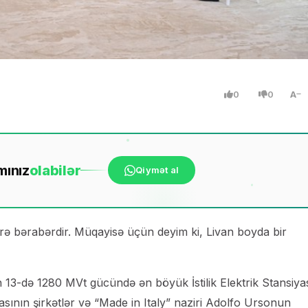
0
0
A
mınız
ola
bilər
Qiymət al
trə bərabərdir. Müqayisə üçün deyim ki, Livan boyda bir
ın 13-də 1280 MVt gücündə ən böyük İstilik Elektrik Stansiya
sının şirkətlər və “Made in Italy” naziri Adolfo Ursonun