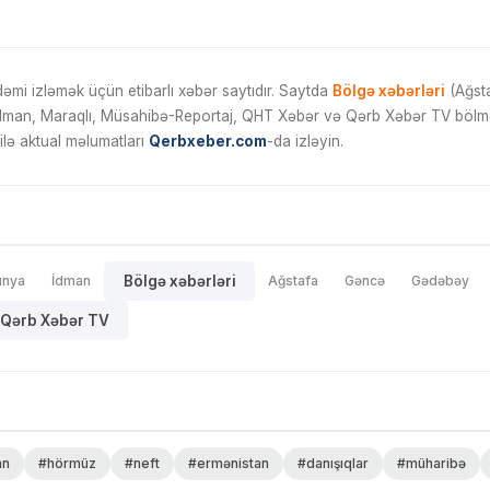
mi izləmək üçün etibarlı xəbər saytıdır. Saytda
Bölgə xəbərləri
(Ağsta
İdman, Maraqlı, Müsahibə-Reportaj, QHT Xəbər və Qərb Xəbər TV bölmələ
ilə aktual məlumatları
Qerbxeber.com
-da izləyin.
ünya
İdman
Bölgə xəbərləri
Ağstafa
Gəncə
Gədəbəy
Qərb Xəbər TV
an
#hörmüz
#neft
#ermənistan
#danışıqlar
#müharibə