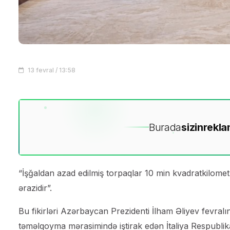
13 fevral / 13:58
Burada
sizin
rekla
“İşğaldan azad edilmiş torpaqlar 10 min kvadratkilome
ərazidir”.
Bu fikirləri Azərbaycan Prezidenti İlham Əliyev fevral
təməlqoyma mərasimində iştirak edən İtaliya Respublika