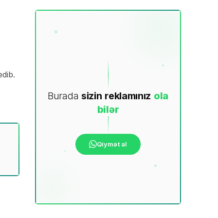
edib.
Burada
sizin
reklamınız
ola
bilər
Qiymət al