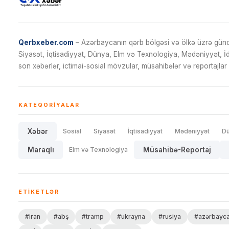
Qerbxeber.com
– Azərbaycanın qərb bölgəsi və ölkə üzrə gündə
Siyasət, İqtisadiyyat, Dünya, Elm və Texnologiya, Mədəniyyət, 
son xəbərlər, ictimai-sosial mövzular, müsahibələr və reportajlar 
KATEQORIYALAR
Xəbər
Sosial
Siyasət
İqtisadiyyat
Mədəniyyət
D
Maraqlı
Elm və Texnologiya
Müsahibə-Reportaj
ETIKETLƏR
#iran
#abş
#tramp
#ukrayna
#rusiya
#azərbayc