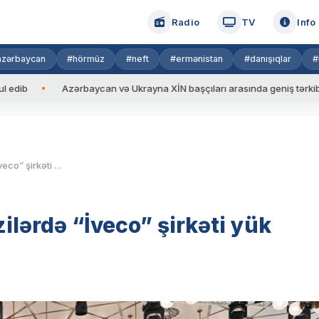
Radio
TV
Info
azərbaycan
#hörmüz
#neft
#ermənistan
#danışıqlar
#
Azərbaycan və Ukrayna XİN başçıları arasında geniş tərkibdə görüş
İşğaldan azad olunmuş ərazilərdə “İveco” şirkəti yük maşınları istehsal edəcək
lərdə “İveco” şirkəti yük