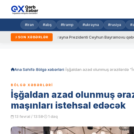
#iran
#abş
#tramp
#ukrayna
#rusiya
#
ni qaydalar
Ukrayna Prezidenti Ceyhun Bayramovu qəbul edib
SON XƏBƏRLƏR
Skip
to
content
Ana Səhifə
Bölgə xəbərləri
BÖLGƏ XƏBƏRLƏRI
İşğaldan azad olunmuş ərazi
maşınları istehsal edəcək
13 fevral / 13:58
1 dəq