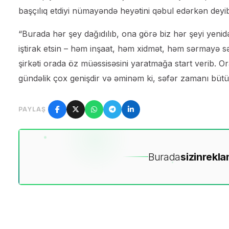
başçılıq etdiyi nümayəndə heyətini qəbul edərkən deyi
“Burada hər şey dağıdılıb, ona görə biz hər şeyi yenidən
iştirak etsin – həm inşaat, həm xidmət, həm sərmayə sə
şirkəti orada öz müəssisəsini yaratmağa start verib. O
gündəlik çox genişdir və əminəm ki, səfər zamanı bütü
PAYLAŞ
Burada
sizin
rekla