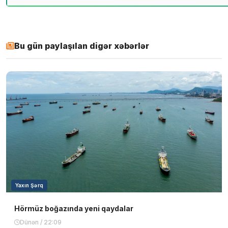
Bu gün paylaşılan digər xəbərlər
Yaxın Şərq
Hörmüz boğazında yeni qaydalar
Dünən / 22:09