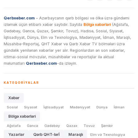
Qerbxeber.com
– Azərbaycanın qərb bölgəsi və ölkə üzrə gündəmi
izləmək üçün etibarlı xəbər saytıdır. Saytda
Bölgə xəbərləri
(Ağstafa,
Gədəbəy, Gəncə, Qazax, Şəmkir, Tovuz), Hadisə, Sosial, Siyasət,
İqtisadiyyat, Dünya, Elm və Texnologiya, Mədəniyyət, İdman, Maraqlı,
Müsahibə-Reportaj, QHT Xəbər və Qərb Xəbər TV bölmələri üzrə
gündəlik yenilənən xəbərlər yer alır. Regionlardan ən son xəbərlər,
ictimai-sosial mövzular, müsahibələr və reportajlar ilə aktual
məlumatları
Qerbxeber.com
-da izləyin.
KATEQORIYALAR
Xəbər
Sosial
Siyasət
İqtisadiyyat
Mədəniyyət
Dünya
İdman
Bölgə xəbərləri
Ağstafa
Gəncə
Gədəbəy
Qazax
Tovuz
Şəmkir
Yazarlar
Qərb QHT-lərİ
Maraqlı
Elm və Texnologiya