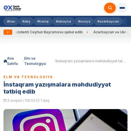
#iran
#abş
#tramp
#ukrayna
#rusiya
#azərbaycan
#h
rezidenti Ceyhun Bayramovu qəbul edib
Azərbaycan və Ukrayna XİN baş
Skip
to
content
Ana
Elm və
İnstaqram yazışmalara məhdudiyyət tətbiq edib
Səhifə
Texnologiya
ELM VƏ TEXNOLOGIYA
İnstaqram yazışmalara məhdudiyyət
tətbiq edib
5 avqust / 09:03
1 dəq