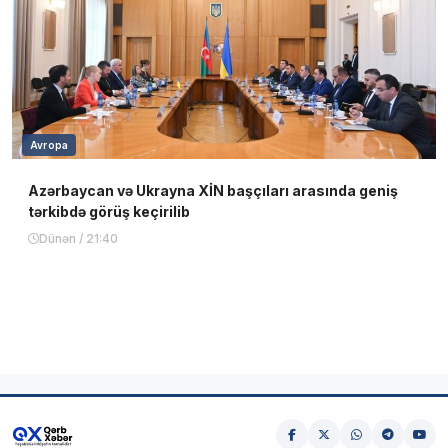
Avropa
Azərbaycan və Ukrayna XİN başçıları arasında geniş
tərkibdə görüş keçirilib
Dünən / 21:40