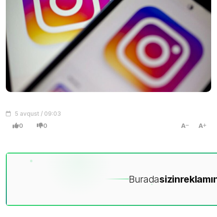
5 avqust / 09:03
0
0
A
A
Burada
sizin
reklamın