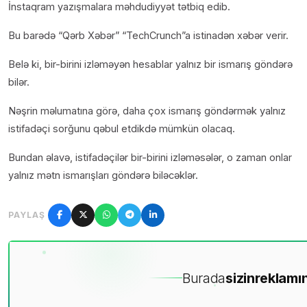
İnstaqram yazışmalara məhdudiyyət tətbiq edib.
Bu barədə “Qərb Xəbər” “TechCrunch”a istinadən xəbər verir.
Belə ki, bir-birini izləməyən hesablar yalnız bir ismarış göndərə
bilər.
Nəşrin məlumatına görə, daha çox ismarış göndərmək yalnız
istifadəçi sorğunu qəbul etdikdə mümkün olacaq.
Bundan əlavə, istifadəçilər bir-birini izləməsələr, o zaman onlar
yalnız mətn ismarışları göndərə biləcəklər.
PAYLAŞ
Burada
sizin
reklamın