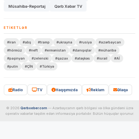
Müsahibə-Reportaj
Qərb Xəbər TV
ETIKETLƏR
#iran
#abş
#tramp
#ukrayna
#rusiya
#azərbaycan
#hörmüz
#neft
#ermənistan
#danışıqlar
#müharibə
#paşinyan
#zelenski
#qazax
#atəşkəs
#israil
#Aİ
#putin
#ÇİN
#Türkiyə
Radio
TV
Haqqımızda
Reklam
Əlaqə
© 2026
Qerbxeber.com
— Azərbaycanın qərb bölgəsi və ölkə gündəmi üzrə
operativ xəbərlər təqdim edən informasiya portalıdır. Bütün hüquqlar qorunur.