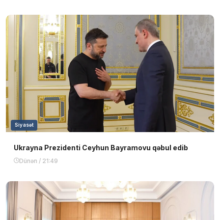
Siyasət
Ukrayna Prezidenti Ceyhun Bayramovu qəbul edib
Dünən / 21:49