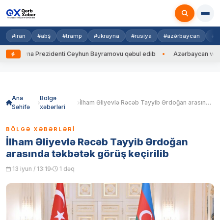
#iran
#abş
#tramp
#ukrayna
#rusiya
#azərbaycan
#h
Ukrayna Prezidenti Ceyhun Bayramovu qəbul edib
Azərbaycan və Ukrayn
Skip
to
content
Ana
Bölgə
İlham Əliyevlə Rəcəb Tayyib Ərdoğan arasında təkbətək görüş keçirilib
Səhifə
xəbərləri
BÖLGƏ XƏBƏRLƏRI
İlham Əliyevlə Rəcəb Tayyib Ərdoğan
arasında təkbətək görüş keçirilib
13 iyun / 13:19
1 dəq