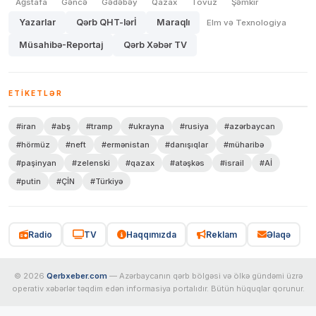
Ağstafa
Gəncə
Gədəbəy
Qazax
Tovuz
Şəmkir
Yazarlar
Qərb QHT-lərİ
Maraqlı
Elm və Texnologiya
Müsahibə-Reportaj
Qərb Xəbər TV
ETIKETLƏR
#iran
#abş
#tramp
#ukrayna
#rusiya
#azərbaycan
#hörmüz
#neft
#ermənistan
#danışıqlar
#müharibə
#paşinyan
#zelenski
#qazax
#atəşkəs
#israil
#Aİ
#putin
#ÇİN
#Türkiyə
Radio
TV
Haqqımızda
Reklam
Əlaqə
© 2026
Qerbxeber.com
— Azərbaycanın qərb bölgəsi və ölkə gündəmi üzrə
operativ xəbərlər təqdim edən informasiya portalıdır. Bütün hüquqlar qorunur.