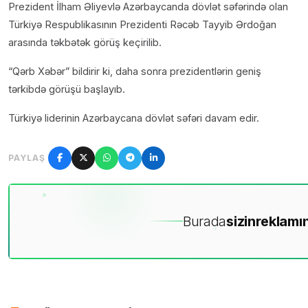
Prezident İlham Əliyevlə Azərbaycanda dövlət səfərində olan
Türkiyə Respublikasının Prezidenti Rəcəb Tayyib Ərdoğan
arasında təkbətək görüş keçirilib.
“Qərb Xəbər” bildirir ki, daha sonra prezidentlərin geniş
tərkibdə görüşü başlayıb.
Türkiyə liderinin Azərbaycana dövlət səfəri davam edir.
PAYLAŞ
Burada
sizin
reklamın