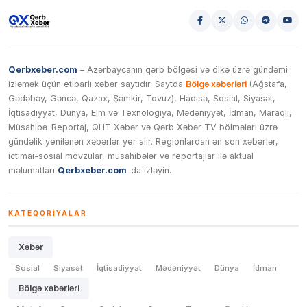
Qerbxeber.com
– Azərbaycanın qərb bölgəsi və ölkə üzrə gündəmi
izləmək üçün etibarlı xəbər saytıdır. Saytda
Bölgə xəbərləri
(Ağstafa,
Gədəbəy, Gəncə, Qazax, Şəmkir, Tovuz), Hadisə, Sosial, Siyasət,
İqtisadiyyat, Dünya, Elm və Texnologiya, Mədəniyyət, İdman, Maraqlı,
Müsahibə-Reportaj, QHT Xəbər və Qərb Xəbər TV bölmələri üzrə
gündəlik yenilənən xəbərlər yer alır. Regionlardan ən son xəbərlər,
ictimai-sosial mövzular, müsahibələr və reportajlar ilə aktual
məlumatları
Qerbxeber.com
-da izləyin.
KATEQORIYALAR
Xəbər
Sosial
Siyasət
İqtisadiyyat
Mədəniyyət
Dünya
İdman
Bölgə xəbərləri