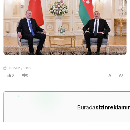
13 iyun / 13:19
0
0
A
A
Burada
sizin
reklamın