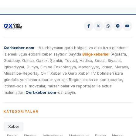
Qerbxeber.com
– Azərbaycanın qərb bölgəsi və ölkə üzrə gündəmi
izləmək üçün etibarlı xəbər saytıdır. Saytda
Bölgə xəbərləri
(Ağstafa,
Gədəbəy, Gəncə, Qazax, Şəmkir, Tovuz), Hadisə, Sosial, Siyasət,
İqtisadiyyat, Dünya, Elm və Texnologiya, Mədəniyyət, İdman, Maraqlı,
Müsahibə-Reportaj, QHT Xəbər və Qərb Xəbər TV bölmələri üzrə
gündəlik yenilənən xəbərlər yer alır. Regionlardan ən son xəbərlər,
ictimai-sosial mövzular, müsahibələr və reportajlar ilə aktual
məlumatları
Qerbxeber.com
-da izləyin.
KATEQORIYALAR
Xəbər
Sosial
Siyasət
İqtisadiyyat
Mədəniyyət
Dünya
İdman