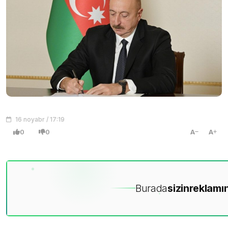
16 noyabr / 17:19
0
0
A
A
Burada
sizin
reklamın