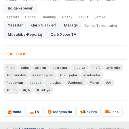
Bölgə xəbərləri
Ağstafa
Gəncə
Gədəbəy
Qazax
Tovuz
Şəmkir
Yazarlar
Qərb QHT-lərİ
Maraqlı
Elm və Texnologiya
Müsahibə-Reportaj
Qərb Xəbər TV
ETIKETLƏR
#iran
#abş
#tramp
#ukrayna
#rusiya
#neft
#hörmüz
#ermənistan
#azərbaycan
#danışıqlar
#müharibə
#paşinyan
#qazax
#atəşkəs
#zelenski
#israil
#Aİ
#putin
#ÇİN
#Türkiyə
Radio
TV
Haqqımızda
Reklam
Əlaqə
© 2026
Qerbxeber.com
— Azərbaycanın qərb bölgəsi və ölkə gündəmi üzrə