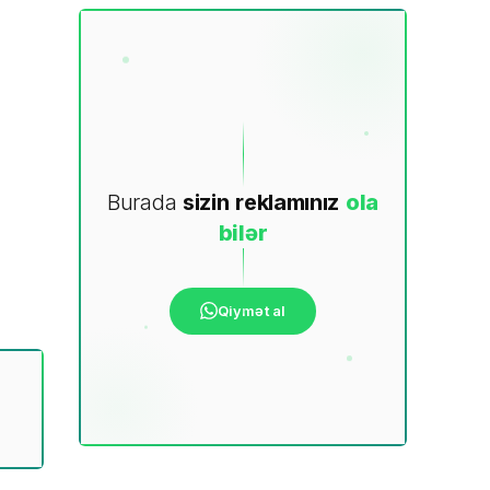
Burada
sizin
reklamınız
ola
bilər
Qiymət al