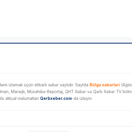
mi izləmək üçün etibarlı xəbər saytıdır. Saytda
Bölgə xəbərləri
(Ağsta
İdman, Maraqlı, Müsahibə-Reportaj, QHT Xəbər və Qərb Xəbər TV bölmələ
ilə aktual məlumatları
Qerbxeber.com
-da izləyin.