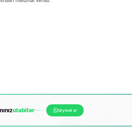
tindən məlumat verilib.
mınız
ola
bilər
Qiymət al