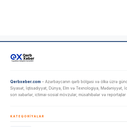
Qerbxeber.com
– Azərbaycanın qərb bölgəsi və ölkə üzrə gündə
Siyasət, İqtisadiyyat, Dünya, Elm və Texnologiya, Mədəniyyət, 
son xəbərlər, ictimai-sosial mövzular, müsahibələr və reportajlar 
KATEQORIYALAR