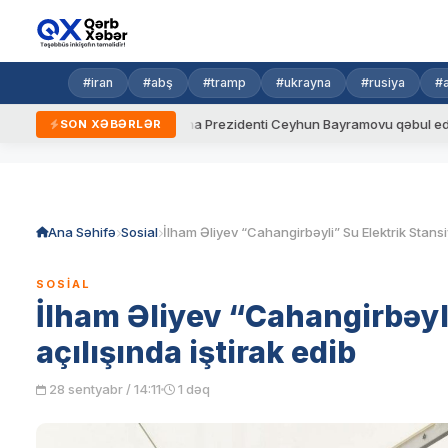
#iran
#abş
#tramp
#ukrayna
#rusiya
#
ydalar
Ukrayna Prezidenti Ceyhun Bayramovu qəbul edib
SON XƏBƏRLƏR
Skip
to
content
Ana Səhifə
Sosial
SOSIAL
İlham Əliyev “Cahangirbəyli
açılışında iştirak edib
28 sentyabr / 14:11
1 dəq