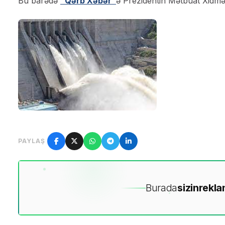
Bu barədə
“Qərb Xəbər”
ə Prezidentin Mətbuat Xidmə
PAYLAŞ
Burada
sizin
rekla