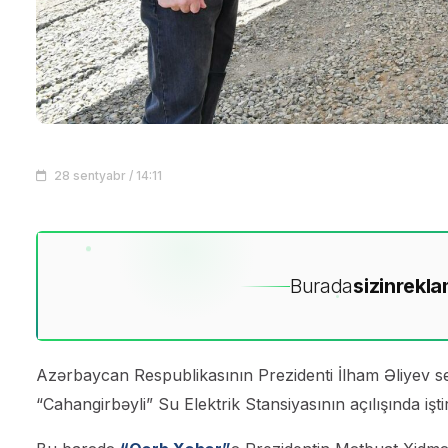
28 sentyabr / 14:11
Burada
sizin
rekla
Azərbaycan Respublikasının Prezidenti İlham Əliyev s
“Cahangirbəyli” Su Elektrik Stansiyasının açılışında işti