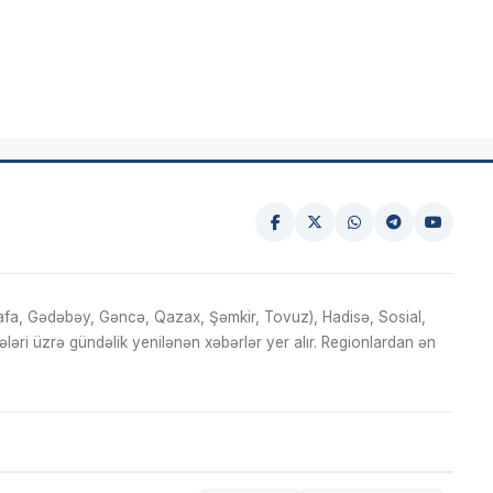
fa, Gədəbəy, Gəncə, Qazax, Şəmkir, Tovuz), Hadisə, Sosial,
ri üzrə gündəlik yenilənən xəbərlər yer alır. Regionlardan ən