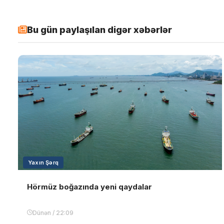
Bu gün paylaşılan digər xəbərlər
Yaxın Şərq
Hörmüz boğazında yeni qaydalar
Dünən / 22:09