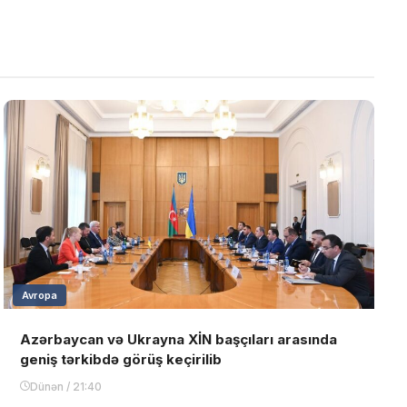
Avropa
Azərbaycan və Ukrayna XİN başçıları arasında
geniş tərkibdə görüş keçirilib
Dünən / 21:40