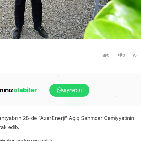
0
0
A
mınız
ola
bilər
Qiymət al
entyabrın 28-də “AzərEnerji” Açıq Səhmdar Cəmiyyətinin
rak edib.