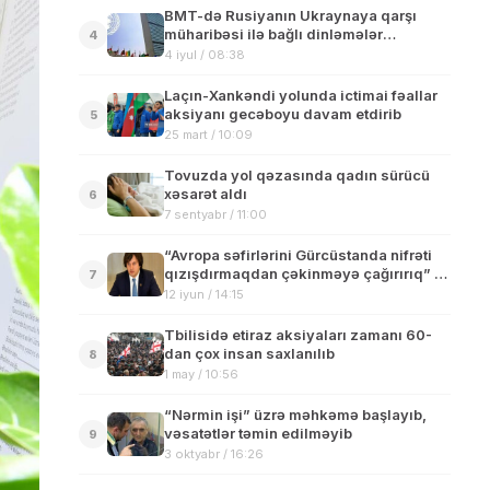
BMT-də Rusiyanın Ukraynaya qarşı
müharibəsi ilə bağlı dinləmələr
4
keçiriləcək
4 iyul / 08:38
Laçın-Xankəndi yolunda ictimai fəallar
aksiyanı gecəboyu davam etdirib
5
25 mart / 10:09
Tovuzda yol qəzasında qadın sürücü
xəsarət aldı
6
7 sentyabr / 11:00
“Avropa səfirlərini Gürcüstanda nifrəti
qızışdırmaqdan çəkinməyə çağırırıq” –
7
Baş nazir Kobaxidze
12 iyun / 14:15
Tbilisidə etiraz aksiyaları zamanı 60-
dan çox insan saxlanılıb
8
1 may / 10:56
“Nərmin işi” üzrə məhkəmə başlayıb,
vəsatətlər təmin edilməyib
9
3 oktyabr / 16:26