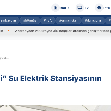
Radio
TV
Info
azərbaycan
#hörmüz
#neft
#ermənistan
#danışıqlar
#
Azərbaycan və Ukrayna XİN başçıları arasında geniş tərkibdə görüş keçiri
İlham Əliyev “Cahangirbəyli” Su Elektrik Stansiyasının açılışında iştirak edib
” Su Elektrik Stansiyasının