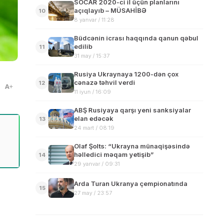
SOCAR 2020-ci il üçün planlarını
açıqlayıb – MÜSAHİBƏ
10
8 yanvar / 11:28
Büdcənin icrası haqqında qanun qəbul
edilib
11
31 may / 15:37
Rusiya Ukraynaya 1200-dən çox
cənazə təhvil verdi
12
A
11 iyun / 16:09
ABŞ Rusiyaya qarşı yeni sanksiyalar
elan edəcək
13
24 mart / 08:19
Olaf Şolts: “Ukrayna münaqişəsində
həlledici məqam yetişib”
14
29 yanvar / 09:31
Arda Turan Ukranya çempionatında
15
27 may / 23:57