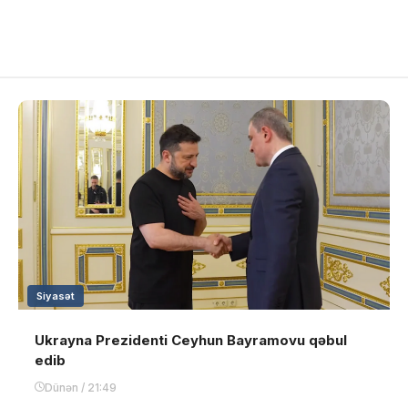
Siyasət
Ukrayna Prezidenti Ceyhun Bayramovu qəbul
edib
Dünən / 21:49