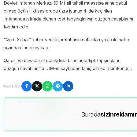
Dövlət İmtahan Mərkəzi (DİM) ali təhsil müəssisələrinə qəbul
olmaq üçün I ixtisas qrupu üzrə iyunun 4-də keçirilən
imtahanda istifadə olunan test tapşırıqlarının düzgün cavablarını
təqdim edib.
“Qərb Xəbər” xəbər verir ki, imtahanın nəticələri yaxın iki həftə
ərzində elan olunacaq.
Qapalı və cavabları kodlaşdırıla bilən açıq tipli tapşırıqların
düzgün cavabları ilə DİM-in saytından tanış olmaq mümkündür.
PAYLAŞ
Burada
sizin
reklamın