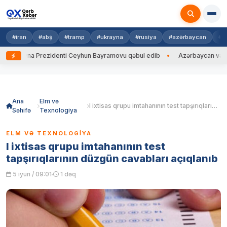
#iran
#abş
#tramp
#ukrayna
#rusiya
#azərbaycan
#h
krayna Prezidenti Ceyhun Bayramovu qəbul edib
Azərbaycan və Ukrayna
Skip
to
content
Ana
Elm və
I ixtisas qrupu imtahanının test tapşırıqlarının düzgün cavabları açıqlanıb
Səhifə
Texnologiya
ELM VƏ TEXNOLOGIYA
I ixtisas qrupu imtahanının test
tapşırıqlarının düzgün cavabları açıqlanıb
5 iyun / 09:01
1 dəq