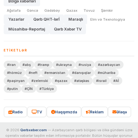
Bölgə xəbərləri
Ağstafa
Gəncə
Gədəbəy
Qazax
Tovuz
Şəmkir
Yazarlar
Qərb QHT-lərİ
Maraqlı
Elm və Texnologiya
Müsahibə-Reportaj
Qərb Xəbər TV
ETIKETLƏR
#iran
#abş
#tramp
#ukrayna
#rusiya
#azərbaycan
#hörmüz
#neft
#ermənistan
#danışıqlar
#müharibə
#paşinyan
#zelenski
#qazax
#atəşkəs
#israil
#Aİ
#putin
#ÇİN
#Türkiyə
Radio
TV
Haqqımızda
Reklam
Əlaqə
© 2026
Qerbxeber.com
— Azərbaycanın qərb bölgəsi və ölkə gündəmi üzrə
operativ xəbərlər təqdim edən informasiya portalıdır. Bütün hüquqlar qorunur.