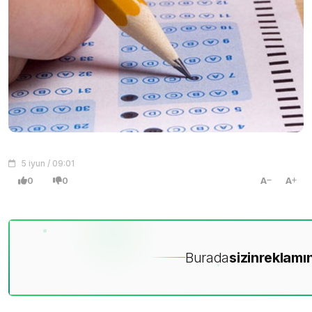
5 iyun / 09:01
0
0
A
A
Burada
sizin
reklamın