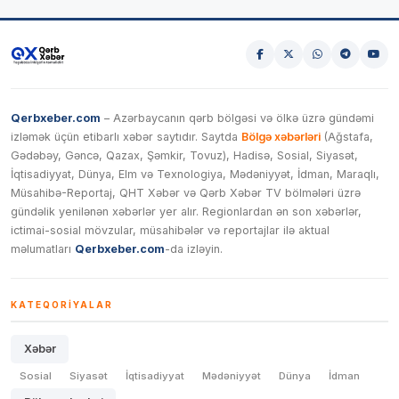
Qerbxeber.com
– Azərbaycanın qərb bölgəsi və ölkə üzrə gündəmi
izləmək üçün etibarlı xəbər saytıdır. Saytda
Bölgə xəbərləri
(Ağstafa,
Gədəbəy, Gəncə, Qazax, Şəmkir, Tovuz), Hadisə, Sosial, Siyasət,
İqtisadiyyat, Dünya, Elm və Texnologiya, Mədəniyyət, İdman, Maraqlı,
Müsahibə-Reportaj, QHT Xəbər və Qərb Xəbər TV bölmələri üzrə
gündəlik yenilənən xəbərlər yer alır. Regionlardan ən son xəbərlər,
ictimai-sosial mövzular, müsahibələr və reportajlar ilə aktual
məlumatları
Qerbxeber.com
-da izləyin.
KATEQORIYALAR
Xəbər
Sosial
Siyasət
İqtisadiyyat
Mədəniyyət
Dünya
İdman