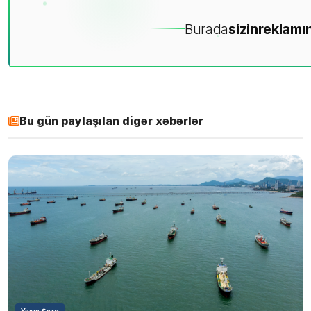
Burada
sizin
reklamın
Bu gün paylaşılan digər xəbərlər
Yaxın Şərq