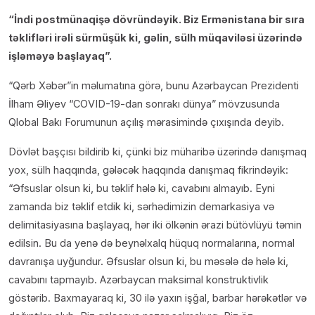
“İndi postmünaqişə dövründəyik. Biz Ermənistana bir sıra
təklifləri irəli sürmüşük ki, gəlin, sülh müqaviləsi üzərində
işləməyə başlayaq”.
“Qərb Xəbər”in məlumatına görə, bunu Azərbaycan Prezidenti
İlham Əliyev “COVID-19-dan sonrakı dünya” mövzusunda
Qlobal Bakı Forumunun açılış mərasimində çıxışında deyib.
Dövlət başçısı bildirib ki, çünki biz müharibə üzərində danışmaq
yox, sülh haqqında, gələcək haqqında danışmaq fikrindəyik:
“Əfsuslar olsun ki, bu təklif hələ ki, cavabını almayıb. Eyni
zamanda biz təklif etdik ki, sərhədimizin demarkasiya və
delimitasiyasına başlayaq, hər iki ölkənin ərazi bütövlüyü təmin
edilsin. Bu da yenə də beynəlxalq hüquq normalarına, normal
davranışa uyğundur. Əfsuslar olsun ki, bu məsələ də hələ ki,
cavabını tapmayıb. Azərbaycan maksimal konstruktivlik
göstərib. Baxmayaraq ki, 30 ilə yaxın işğal, barbar hərəkətlər və