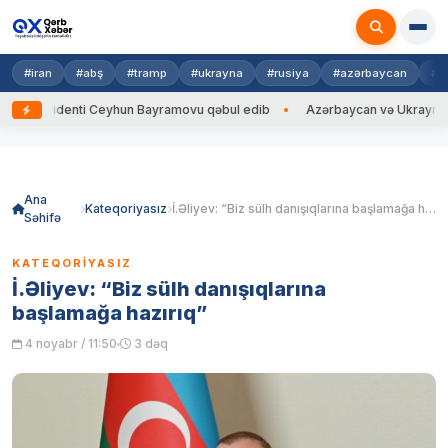
#iran
#abş
#tramp
#ukrayna
#rusiya
#azərbaycan
#h
identi Ceyhun Bayramovu qəbul edib
Azərbaycan və Ukrayna XİN başçıl
Skip
to
content
Ana
Kateqoriyasız
İ.Əliyev: “Biz sülh danışıqlarına başlamağa hazırıq”
Səhifə
KATEQORIYASIZ
İ.Əliyev: “Biz sülh danışıqlarına
başlamağa hazırıq”
4 noyabr / 11:50
3 dəq