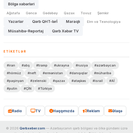
Bölgə xəbərləri
Ağstafa
Gəncə
Gədəbəy
Qazax
Tovuz
Şəmkir
Yazarlar
Qərb QHT-lərİ
Maraqlı
Elm və Texnologiya
Müsahibə-Reportaj
Qərb Xəbər TV
ETIKETLƏR
#iran
#abş
#tramp
#ukrayna
#rusiya
#azərbaycan
#hörmüz
#neft
#ermənistan
#danışıqlar
#müharibə
#paşinyan
#zelenski
#qazax
#atəşkəs
#israil
#Aİ
#putin
#ÇİN
#Türkiyə
Radio
TV
Haqqımızda
Reklam
Əlaqə
© 2026
Qerbxeber.com
— Azərbaycanın qərb bölgəsi və ölkə gündəmi üzrə