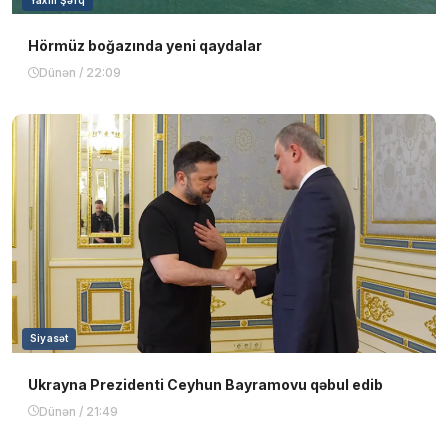
Hörmüz boğazında yeni qaydalar
Dünən / 22:09
Siyasət
Ukrayna Prezidenti Ceyhun Bayramovu qəbul edib
Dünən / 21:49