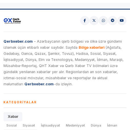
Qerbxeber.com
– Azərbaycanın qərb bölgəsi və ölkə üzrə gündəmi
izləmək üçün etibarlı xəbər saytıdır. Saytda
Bölgə xəbərləri
(Ağstafa,
Gədəbəy, Gəncə, Qazax, Şəmkir, Tovuz), Hadisə, Sosial, Siyasət,
İqtisadiyyat, Dünya, Elm və Texnologiya, Mədəniyyət, İdman, Maraqlı,
Müsahibə-Reportaj, QHT Xəbər və Qərb Xəbər TV bölmələri üzrə
gündəlik yenilənən xəbərlər yer alır. Regionlardan ən son xəbərlər,
ictimai-sosial mövzular, müsahibələr və reportajlar ilə aktual
məlumatları
Qerbxeber.com
-da izləyin.
KATEQORIYALAR
Xəbər
Sosial
Siyasət
İqtisadiyyat
Mədəniyyət
Dünya
İdman