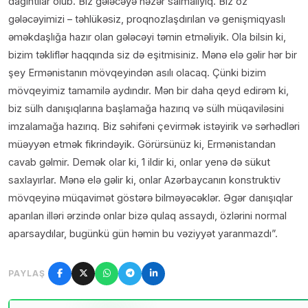
dağıntılar olub. Biz gələcəyə nəzər salmalıyıq. Biz öz
gələcəyimizi – təhlükəsiz, proqnozlaşdırılan və genişmiqyaslı
əməkdaşlığa hazır olan gələcəyi təmin etməliyik. Ola bilsin ki,
bizim təkliflər haqqında siz də eşitmisiniz. Mənə elə gəlir hər bir
şey Ermənistanın mövqeyindən asılı olacaq. Çünki bizim
mövqeyimiz tamamilə aydındır. Mən bir daha qeyd edirəm ki,
biz sülh danışıqlarına başlamağa hazırıq və sülh müqaviləsini
imzalamağa hazırıq. Biz səhifəni çevirmək istəyirik və sərhədləri
müəyyən etmək fikrindəyik. Görürsünüz ki, Ermənistandan
cavab gəlmir. Demək olar ki, 1 ildir ki, onlar yenə də sükut
saxlayırlar. Mənə elə gəlir ki, onlar Azərbaycanın konstruktiv
mövqeyinə müqavimət göstərə bilməyəcəklər. Əgər danışıqlar
aparılan illəri ərzində onlar bizə qulaq assaydı, özlərini normal
aparsaydılar, bugünkü gün həmin bu vəziyyət yaranmazdı”.
PAYLAŞ