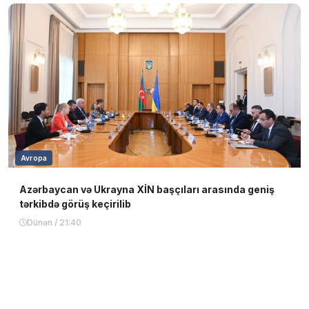
Avropa
Azərbaycan və Ukrayna XİN başçıları arasında geniş
tərkibdə görüş keçirilib
Dünən / 21:40