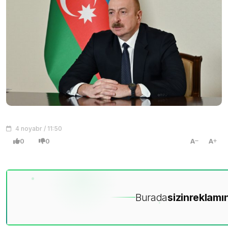
4 noyabr / 11:50
0
0
A
A
Burada
sizin
reklamın