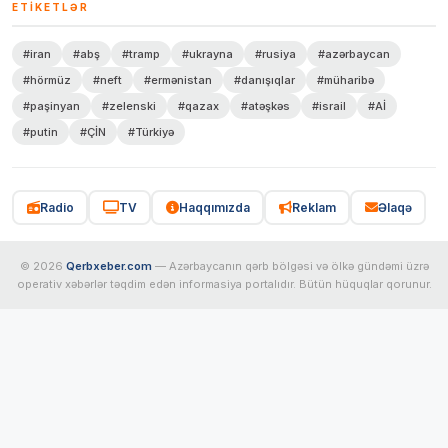
ETIKETLƏR
#iran
#abş
#tramp
#ukrayna
#rusiya
#azərbaycan
#hörmüz
#neft
#ermənistan
#danışıqlar
#müharibə
#paşinyan
#zelenski
#qazax
#atəşkəs
#israil
#Aİ
#putin
#ÇİN
#Türkiyə
Radio
TV
Haqqımızda
Reklam
Əlaqə
© 2026
Qerbxeber.com
— Azərbaycanın qərb bölgəsi və ölkə gündəmi üzrə
operativ xəbərlər təqdim edən informasiya portalıdır. Bütün hüquqlar qorunur.