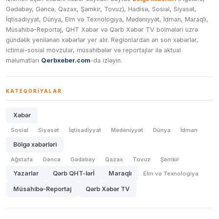
Gədəbəy, Gəncə, Qazax, Şəmkir, Tovuz), Hadisə, Sosial, Siyasət,
İqtisadiyyat, Dünya, Elm və Texnologiya, Mədəniyyət, İdman, Maraqlı,
Müsahibə-Reportaj, QHT Xəbər və Qərb Xəbər TV bölmələri üzrə
gündəlik yenilənən xəbərlər yer alır. Regionlardan ən son xəbərlər,
ictimai-sosial mövzular, müsahibələr və reportajlar ilə aktual
məlumatları
Qerbxeber.com
-da izləyin.
KATEQORIYALAR
Xəbər
Sosial
Siyasət
İqtisadiyyat
Mədəniyyət
Dünya
İdman
Bölgə xəbərləri
Ağstafa
Gəncə
Gədəbəy
Qazax
Tovuz
Şəmkir
Yazarlar
Qərb QHT-lərİ
Maraqlı
Elm və Texnologiya
Müsahibə-Reportaj
Qərb Xəbər TV