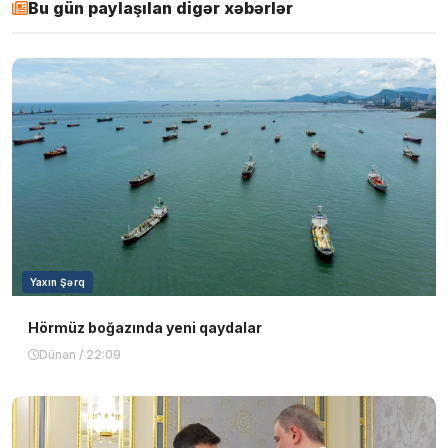
Bu gün paylaşılan digər xəbərlər
Yaxın Şərq
Hörmüz boğazında yeni qaydalar
Dünən / 22:09