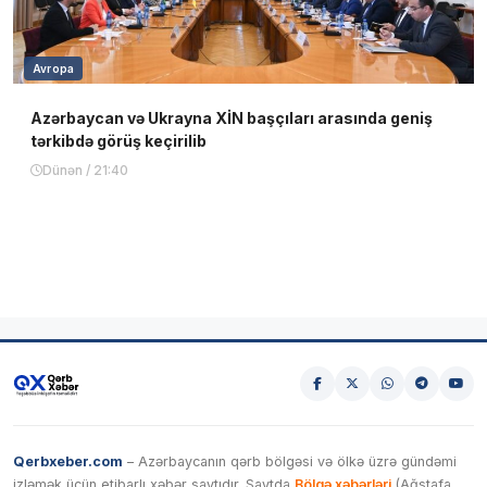
Avropa
Azərbaycan və Ukrayna XİN başçıları arasında geniş
tərkibdə görüş keçirilib
Dünən / 21:40
Qerbxeber.com
– Azərbaycanın qərb bölgəsi və ölkə üzrə gündəmi
izləmək üçün etibarlı xəbər saytıdır. Saytda
Bölgə xəbərləri
(Ağstafa,