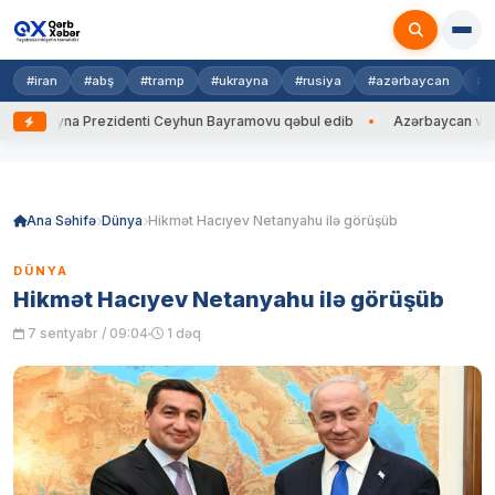
#iran
#abş
#tramp
#ukrayna
#rusiya
#azərbaycan
#h
yna Prezidenti Ceyhun Bayramovu qəbul edib
Azərbaycan və Ukrayna X
Skip
to
content
Ana Səhifə
Dünya
Hikmət Hacıyev Netanyahu ilə görüşüb
DÜNYA
Hikmət Hacıyev Netanyahu ilə görüşüb
7 sentyabr / 09:04
1 dəq