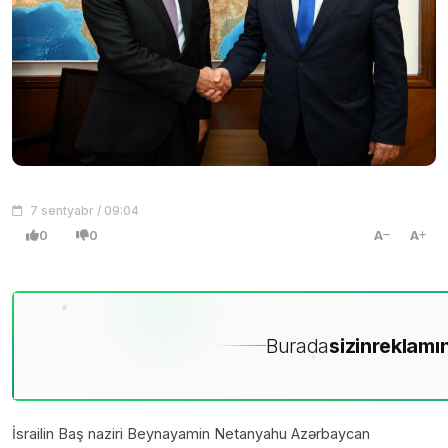
7 sentyabr / 09:04
0
0
A
A
Burada
sizin
reklamın
İsrailin Baş naziri Beynayamin Netanyahu Azərbaycan