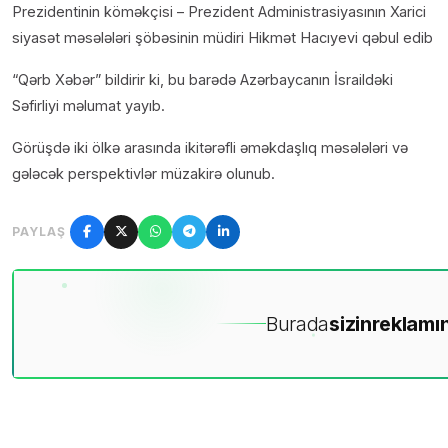
Prezidentinin köməkçisi – Prezident Administrasiyasının Xarici
siyasət məsələləri şöbəsinin müdiri Hikmət Hacıyevi qəbul edib
“Qərb Xəbər” bildirir ki, bu barədə Azərbaycanın İsraildəki
Səfirliyi məlumat yayıb.
Görüşdə iki ölkə arasında ikitərəfli əməkdaşlıq məsələləri və
gələcək perspektivlər müzakirə olunub.
PAYLAŞ
Burada
sizin
reklamın