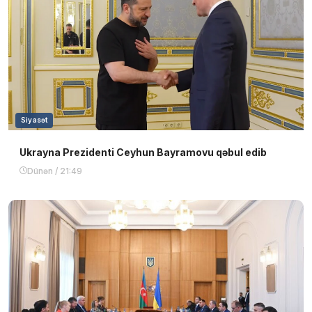
Siyasət
Ukrayna Prezidenti Ceyhun Bayramovu qəbul edib
Dünən / 21:49