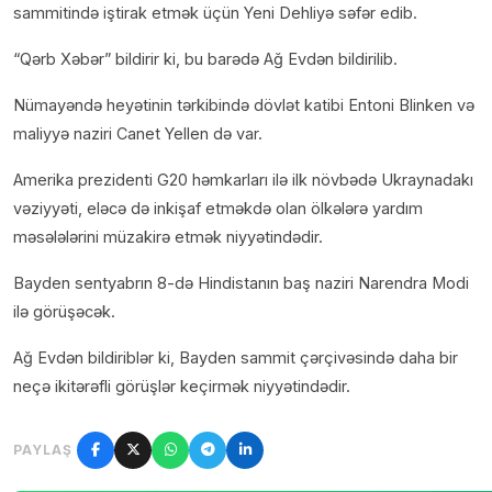
sammitində iştirak etmək üçün Yeni Dehliyə səfər edib.
“Qərb Xəbər” bildirir ki, bu barədə Ağ Evdən bildirilib.
Nümayəndə heyətinin tərkibində dövlət katibi Entoni Blinken və
maliyyə naziri Canet Yellen də var.
Amerika prezidenti G20 həmkarları ilə ilk növbədə Ukraynadakı
vəziyyəti, eləcə də inkişaf etməkdə olan ölkələrə yardım
məsələlərini müzakirə etmək niyyətindədir.
Bayden sentyabrın 8-də Hindistanın baş naziri Narendra Modi
ilə görüşəcək.
Ağ Evdən bildiriblər ki, Bayden sammit çərçivəsində daha bir
neçə ikitərəfli görüşlər keçirmək niyyətindədir.
PAYLAŞ