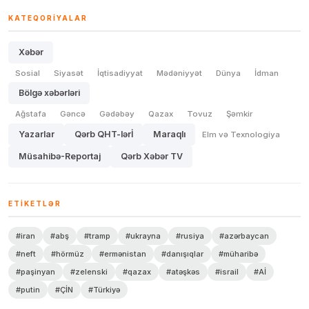
KATEQORIYALAR
Xəbər
Sosial
Siyasət
İqtisadiyyat
Mədəniyyət
Dünya
İdman
Bölgə xəbərləri
Ağstafa
Gəncə
Gədəbəy
Qazax
Tovuz
Şəmkir
Yazarlar
Qərb QHT-lərİ
Maraqlı
Elm və Texnologiya
Müsahibə-Reportaj
Qərb Xəbər TV
ETIKETLƏR
#iran
#abş
#tramp
#ukrayna
#rusiya
#azərbaycan
#neft
#hörmüz
#ermənistan
#danışıqlar
#müharibə
#paşinyan
#zelenski
#qazax
#atəşkəs
#israil
#Aİ
#putin
#ÇİN
#Türkiyə