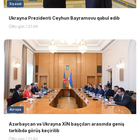
Siyasət
Ukrayna Prezidenti Ceyhun Bayramovu qəbul edib
Bu gün / 21:49
Avropa
Azərbaycan və Ukrayna XİN başçıları arasında geniş
tərkibdə görüş keçirilib
Bu gün / 21:40