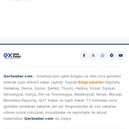
Qerbxeber.com
– Azərbaycanın qərb bölgəsi və ölkə üzrə gündəmi
izləmək üçün etibarlı xəbər saytıdır. Saytda
Bölgə xəbərləri
(Ağstafa,
Gədəbəy, Gəncə, Qazax, Şəmkir, Tovuz), Hadisə, Sosial, Siyasət,
İqtisadiyyat, Dünya, Elm və Texnologiya, Mədəniyyət, İdman, Maraqlı,
Müsahibə-Reportaj, QHT Xəbər və Qərb Xəbər TV bölmələri üzrə
gündəlik yenilənən xəbərlər yer alır. Regionlardan ən son xəbərlər,
ictimai-sosial mövzular, müsahibələr və reportajlar ilə aktual
məlumatları
Qerbxeber.com
-da izləyin.