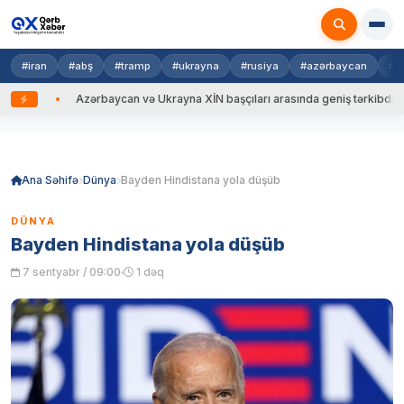
#iran
#abş
#tramp
#ukrayna
#rusiya
#azərbaycan
#n
dib
Azərbaycan və Ukrayna XİN başçıları arasında geniş tərkibdə görüş k
Skip
to
content
Ana Səhifə
Dünya
Bayden Hindistana yola düşüb
DÜNYA
Bayden Hindistana yola düşüb
7 sentyabr / 09:00
1 dəq