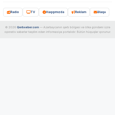
Radio
TV
Haqqımızda
Reklam
Əlaqə
© 2026
Qerbxeber.com
— Azərbaycanın qərb bölgəsi və ölkə gündəmi üzrə
operativ xəbərlər təqdim edən informasiya portalıdır. Bütün hüquqlar qorunur.