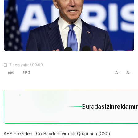
7 sentyabr / 09:00
0
0
A
A
Burada
sizin
reklamın
ABŞ Prezidenti Co Bayden İyirmilik Qrupunun (G20)