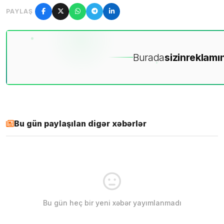
PAYLAŞ
Burada
sizin
reklamın
Bu gün paylaşılan digər xəbərlər
Bu gün heç bir yeni xəbər yayımlanmadı