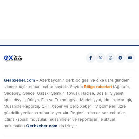
Qerbxeber.com
– Azərbaycanın qərb bölgəsi və ölkə üzrə gündəmi
izləmək üçün etibarlı xəbər saytıdır. Saytda
Bölgə xəbərləri
(Ağstafa,
Gədəbəy, Gəncə, Qazax, Şəmkir, Tovuz), Hadisə, Sosial, Siyasət,
İqtisadiyyat, Dünya, Elm və Texnologiya, Mədəniyyət, İdman, Maraqlı,
Müsahibə-Reportaj, QHT Xəbər və Qərb Xəbər TV bölmələri üzrə
gündəlik yenilənən xəbərlər yer alır. Regionlardan ən son xəbərlər,
ictimai-sosial mövzular, müsahibələr və reportajlar ilə aktual
məlumatları
Qerbxeber.com
-da izləyin.