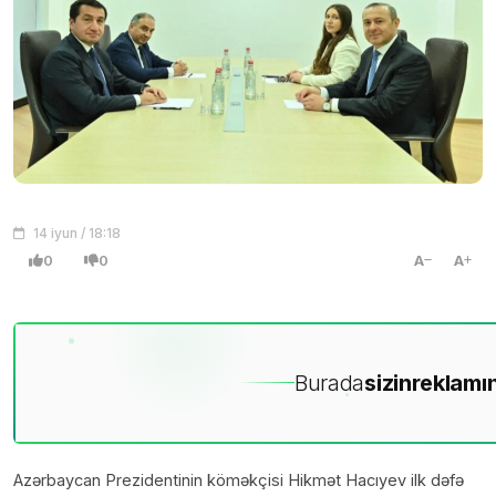
14 iyun / 18:18
0
0
A
A
Burada
sizin
reklamın
Azərbaycan Prezidentinin köməkçisi Hikmət Hacıyev ilk dəfə