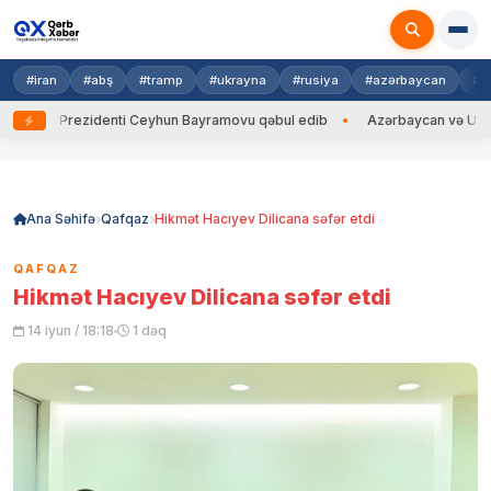
#iran
#abş
#tramp
#ukrayna
#rusiya
#azərbaycan
#h
ayna Prezidenti Ceyhun Bayramovu qəbul edib
Azərbaycan və Ukrayna X
Skip
to
content
Ana Səhifə
Qafqaz
Hikmət Hacıyev Dilicana səfər etdi
QAFQAZ
Hikmət Hacıyev Dilicana səfər etdi
14 iyun / 18:18
1 dəq