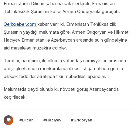
Ermənistanın Dilican şəhərinə səfər edərək, Ermənistan
Təhlükəsizlik Şurasının katibi Armen Qriqoryanla görüşüb.
Qerbxeber.com
xəbər verir ki, Ermənistan Təhlükəsizlik
Şurasının yaydığı məlumata görə, Armen Qriqoryan və Hikmət
Hacıyev Ermənistan ilə Azərbaycan arasında sülh gündəliyinə
aid məsələləri müzakirə ediblər.
Tərəflər, həmçinin, iki ölkənin vətəndaş cəmiyyətləri arasında
qarşılıqlı etimadın möhkəmləndirilməsi istiqamətində görülə
biləcək tədbirlər ətrafında fikir mübadiləsi aparıblar.
Məlumatda qeyd olunub ki, növbəti görüş Azərbaycanda
keçiriləcək.
#Dlican
#Haciyev
#Qriqoryan