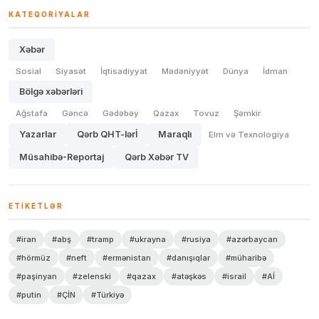
KATEQORIYALAR
Xəbər
Sosial
Siyasət
İqtisadiyyat
Mədəniyyət
Dünya
İdman
Bölgə xəbərləri
Ağstafa
Gəncə
Gədəbəy
Qazax
Tovuz
Şəmkir
Yazarlar
Qərb QHT-lərİ
Maraqlı
Elm və Texnologiya
Müsahibə-Reportaj
Qərb Xəbər TV
ETIKETLƏR
#iran
#abş
#tramp
#ukrayna
#rusiya
#azərbaycan
#hörmüz
#neft
#ermənistan
#danışıqlar
#müharibə
#paşinyan
#zelenski
#qazax
#atəşkəs
#israil
#Aİ
#putin
#ÇİN
#Türkiyə