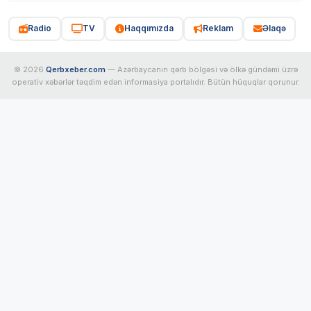
Radio
TV
Haqqımızda
Reklam
Əlaqə
© 2026
Qerbxeber.com
— Azərbaycanın qərb bölgəsi və ölkə gündəmi üzrə
operativ xəbərlər təqdim edən informasiya portalıdır. Bütün hüquqlar qorunur.