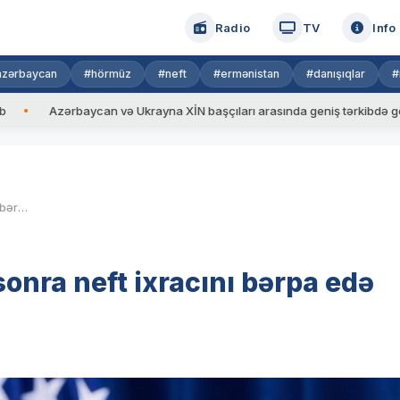
Radio
TV
Info
azərbaycan
#hörmüz
#neft
#ermənistan
#danışıqlar
#
ərbaycan və Ukrayna XİN başçıları arasında geniş tərkibdə görüş keçirili
Heqset: İran razılaşmadan sonra neft ixracını bərpa edə bilər
onra neft ixracını bərpa edə