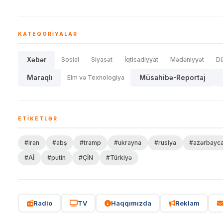
KATEQORIYALAR
Xəbər
Sosial
Siyasət
İqtisadiyyat
Mədəniyyət
D
Maraqlı
Elm və Texnologiya
Müsahibə-Reportaj
ETIKETLƏR
#iran
#abş
#tramp
#ukrayna
#rusiya
#azərbayc
#Aİ
#putin
#ÇİN
#Türkiyə
Radio
TV
Haqqımızda
Reklam