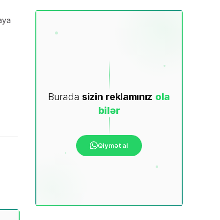
aya
Burada
sizin
reklamınız
ola
bilər
Qiymət al