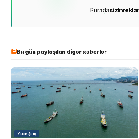
Burada
sizin
rekla
Bu gün paylaşılan digər xəbərlər
Yaxın Şərq