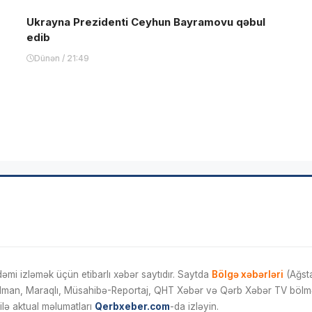
Ukrayna Prezidenti Ceyhun Bayramovu qəbul
edib
Dünən / 21:49
mi izləmək üçün etibarlı xəbər saytıdır. Saytda
Bölgə xəbərləri
(Ağsta
İdman, Maraqlı, Müsahibə-Reportaj, QHT Xəbər və Qərb Xəbər TV bölmələ
ilə aktual məlumatları
Qerbxeber.com
-da izləyin.