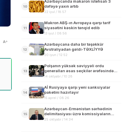
Azərbaycanda makaron istehsalı 3
dəfəyə yaxın artıb
10
22 iyul / 18:57
Makron ABŞ-ın Avropaya qarşı tarif
siyasətini kəskin tənqid edib
11
13 iyul / 08:56
A
Azərbaycana daha bir təşəkkür
Avstraliyadan gəldi-TƏXLİYYƏ
12
20 iyun / 12:52
Polşanın yüksək səviyyəli ordu
generalları əsas seçkilər ərəfəsində
13
istefa verdilər
14 oktyabr / 10:28
Aİ Rusiyaya qarşı yeni sanksiyalar
paketini hazırlayır
14
15 aprel / 08:26
Azərbaycan-Ermənistan sərhədinin
delimitasiyası üzrə komissiyaların
15
fəaliyyəti haqqında əsasnamə
25 oktyabr / 14:34
təsdiqlənib