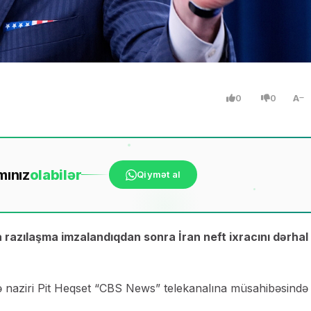
0
0
A
mınız
ola
bilər
Qiymət al
la razılaşma imzalandıqdan sonra İran neft ixracını dərhal
 naziri Pit Heqset “CBS News” telekanalına müsahibəsində