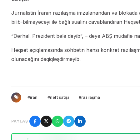
Jurnalistin İranın razılaşma imzalanandan və blokada a
bilib-bilməyəcəyi ilə bağlı sualını cavablandıran Heqs
“Dərhal. Prezident belə deyib”, – deyə ABŞ müdafiə naz
Heqset açıqlamasında söhbətin hansı konkret razılaşmad
olunacağını dəqiqləşdirməyib.
#iran
#neft satışı
#razılaşma
PAYLAŞ