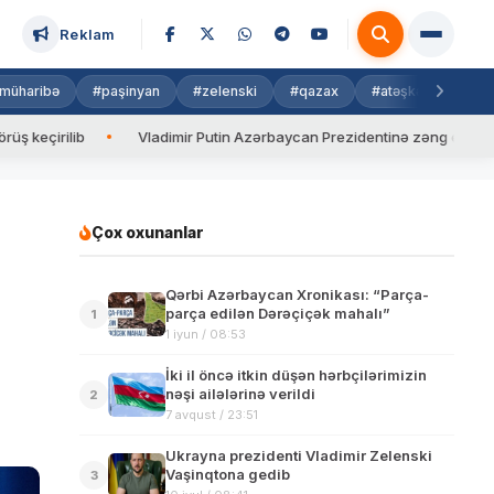
Reklam
müharibə
#paşinyan
#zelenski
#qazax
#atəşkəs
#isra
b
Vladimir Putin Azərbaycan Prezidentinə zəng edib
Valyu
Çox oxunanlar
Qərbi Azərbaycan Xronikası: “Parça-
parça edilən Dərəçiçək mahalı”
1
1 iyun / 08:53
İki il öncə itkin düşən hərbçilərimizin
nəşi ailələrinə verildi
2
7 avqust / 23:51
Ukrayna prezidenti Vladimir Zelenski
Vaşinqtona gedib
3