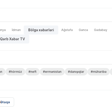
ünya
İdman
Bölgə xəbərləri
Ağstafa
Gəncə
Gədəbəy
Qərb Xəbər TV
an
#hörmüz
#neft
#ermənistan
#danışıqlar
#müharibə
Əlaqə