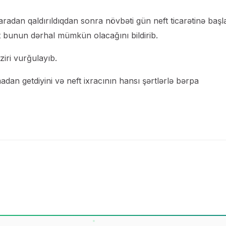
radan qaldırıldıqdan sonra növbəti gün neft ticarətinə başl
et bunun dərhal mümkün olacağını bildirib.
iri vurğulayıb.
an getdiyini və neft ixracının hansı şərtlərlə bərpa