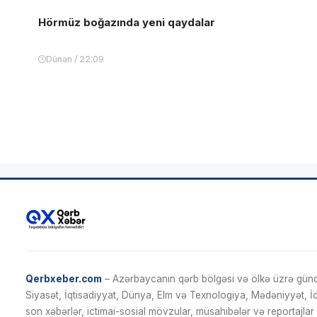
Hörmüz boğazında yeni qaydalar
Dünən / 22:09
Qerbxeber.com
– Azərbaycanın qərb bölgəsi və ölkə üzrə gündə
Siyasət, İqtisadiyyat, Dünya, Elm və Texnologiya, Mədəniyyət, 
son xəbərlər, ictimai-sosial mövzular, müsahibələr və reportajlar 