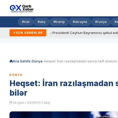
#iran
#abş
#tramp
#ukrayna
#rusiya
#
alar
Ukrayna Prezidenti Ceyhun Bayramovu qəbul edib
Az
SON XƏBƏRLƏR
Skip
to
content
Ana Səhifə
Dünya
DÜNYA
Heqset: İran razılaşmadan s
bilər
14 iyun / 23:00
1 dəq