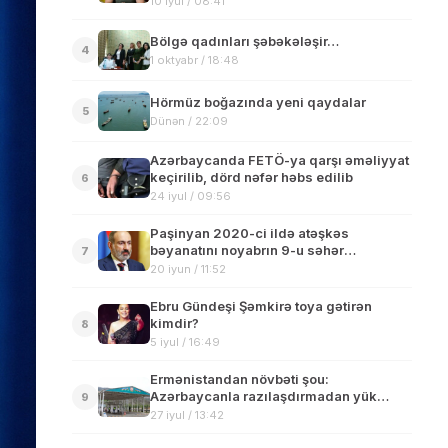
10 iyul / 08:41
Bölgə qadınları şəbəkələşir…
4
1 oktyabr / 18:48
Hörmüz boğazında yeni qaydalar
5
Dünən / 22:09
Azərbaycanda FETÖ-ya qarşı əməliyyat
keçirilib, dörd nəfər həbs edilib
6
24 iyul / 09:56
Paşinyan 2020-ci ildə atəşkəs
bəyanatını noyabrın 9-u səhər
7
imzaladığını bildirib
20 iyun / 11:52
Ebru Gündeşi Şəmkirə toya gətirən
kimdir?
8
5 iyul / 16:49
Ermənistandan növbəti şou:
Azərbaycanla razılaşdırmadan yük
9
maşınlarını sərhəd məntəqəsinə yığırlar
27 iyul / 13:42
– VİDEO