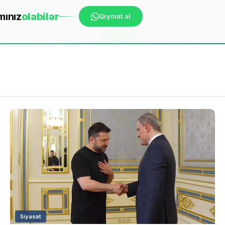
mınız
ola
bilər
Qiymət al
Siyasət