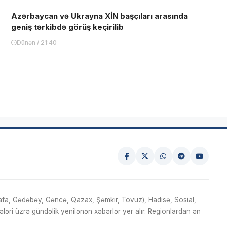
Azərbaycan və Ukrayna XİN başçıları arasında
geniş tərkibdə görüş keçirilib
Dünən / 21:40
fa, Gədəbəy, Gəncə, Qazax, Şəmkir, Tovuz), Hadisə, Sosial,
ri üzrə gündəlik yenilənən xəbərlər yer alır. Regionlardan ən