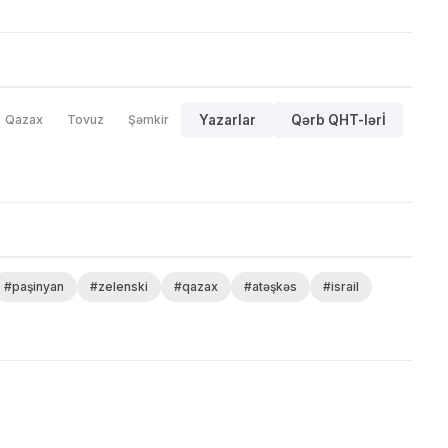
Qazax
Tovuz
Şəmkir
Yazarlar
Qərb QHT-lərİ
#paşinyan
#zelenski
#qazax
#atəşkəs
#israil