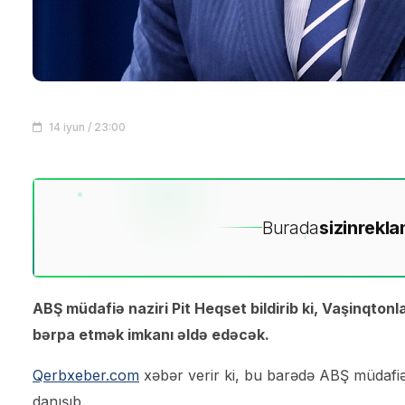
14 iyun / 23:00
Burada
sizin
rekla
ABŞ müdafiə naziri Pit Heqset bildirib ki, Vaşinqton
bərpa etmək imkanı əldə edəcək.
Qerbxeber.com
xəbər verir ki, bu barədə ABŞ müdafiə
danışıb.