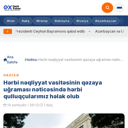
#iran
#abş
#tramp
#ukrayna
#rusiya
#azərbaycan
#h
ayna Prezidenti Ceyhun Bayramovu qəbul edib
Azərbaycan və Ukrayna X
Skip
to
content
Ana
Hadisə
Hərbi nəqliyyat vasitəsinin qəzaya uğraması nəticəsində hərbi qulluqçularımız həlak olub
Səhifə
HADISƏ
Hərbi nəqliyyat vasitəsinin qəzaya
uğraması nəticəsində hərbi
qulluqçularımız həlak olub
14 sentyabr / 09:12
1 dəq