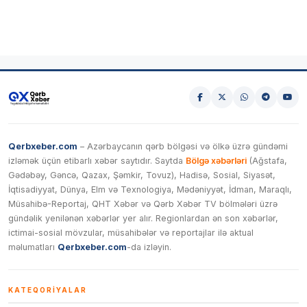
Qerbxeber.com
– Azərbaycanın qərb bölgəsi və ölkə üzrə gündəmi
izləmək üçün etibarlı xəbər saytıdır. Saytda
Bölgə xəbərləri
(Ağstafa,
Gədəbəy, Gəncə, Qazax, Şəmkir, Tovuz), Hadisə, Sosial, Siyasət,
İqtisadiyyat, Dünya, Elm və Texnologiya, Mədəniyyət, İdman, Maraqlı,
Müsahibə-Reportaj, QHT Xəbər və Qərb Xəbər TV bölmələri üzrə
gündəlik yenilənən xəbərlər yer alır. Regionlardan ən son xəbərlər,
ictimai-sosial mövzular, müsahibələr və reportajlar ilə aktual
məlumatları
Qerbxeber.com
-da izləyin.
KATEQORIYALAR