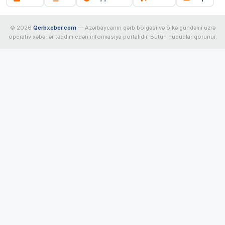
© 2026
Qerbxeber.com
— Azərbaycanın qərb bölgəsi və ölkə gündəmi üzrə
operativ xəbərlər təqdim edən informasiya portalıdır. Bütün hüquqlar qorunur.