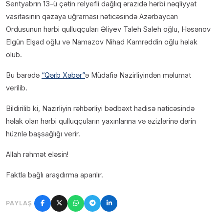
Sentyabrın 13-ü çətin relyefli dağlıq ərazidə hərbi nəqliyyat
vasitəsinin qəzaya uğraması nəticəsində Azərbaycan
Ordusunun hərbi qulluqçuları Əliyev Taleh Saleh oğlu, Həsənov
Elgün Elşad oğlu və Namazov Nihad Kamrəddin oğlu həlak
olub.
Bu barədə
“Qərb Xəbər”
ə Müdafiə Nazirliyindən məlumat
verilib.
Bildirilib ki, Nazirliyin rəhbərliyi bədbəxt hadisə nəticəsində
həlak olan hərbi qulluqçuların yaxınlarına və əzizlərinə dərin
hüznlə başsağlığı verir.
Allah rəhmət eləsin!
Faktla bağlı araşdırma aparılır.
PAYLAŞ