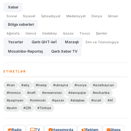
Xəbər
Sosial
Siyasət
İqtisadiyyat
Mədəniyyət
Dünya
İdman
Bölgə xəbərləri
Ağstafa
Gəncə
Gədəbəy
Qazax
Tovuz
Şəmkir
Yazarlar
Qərb QHT-lərİ
Maraqlı
Elm və Texnologiya
Müsahibə-Reportaj
Qərb Xəbər TV
ETIKETLƏR
#iran
#abş
#tramp
#ukrayna
#rusiya
#azərbaycan
#hörmüz
#neft
#ermənistan
#danışıqlar
#müharibə
#paşinyan
#zelenski
#qazax
#atəşkəs
#israil
#Aİ
#putin
#ÇİN
#Türkiyə
Radio
TV
Haqqımızda
Reklam
Əlaqə