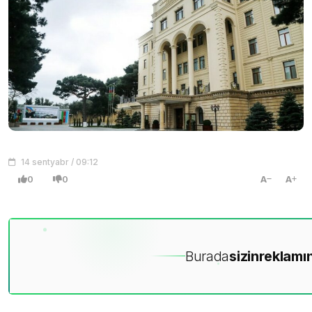
14 sentyabr / 09:12
0
0
A
A
Burada
sizin
reklamın