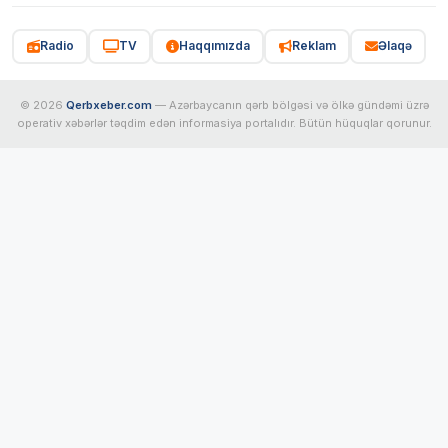
Radio
TV
Haqqımızda
Reklam
Əlaqə
© 2026
Qerbxeber.com
— Azərbaycanın qərb bölgəsi və ölkə gündəmi üzrə
operativ xəbərlər təqdim edən informasiya portalıdır. Bütün hüquqlar qorunur.