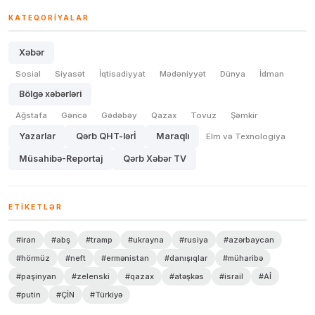
KATEQORIYALAR
Xəbər
Sosial
Siyasət
İqtisadiyyat
Mədəniyyət
Dünya
İdman
Bölgə xəbərləri
Ağstafa
Gəncə
Gədəbəy
Qazax
Tovuz
Şəmkir
Yazarlar
Qərb QHT-lərİ
Maraqlı
Elm və Texnologiya
Müsahibə-Reportaj
Qərb Xəbər TV
ETIKETLƏR
#iran
#abş
#tramp
#ukrayna
#rusiya
#azərbaycan
#hörmüz
#neft
#ermənistan
#danışıqlar
#müharibə
#paşinyan
#zelenski
#qazax
#atəşkəs
#israil
#Aİ
#putin
#ÇİN
#Türkiyə