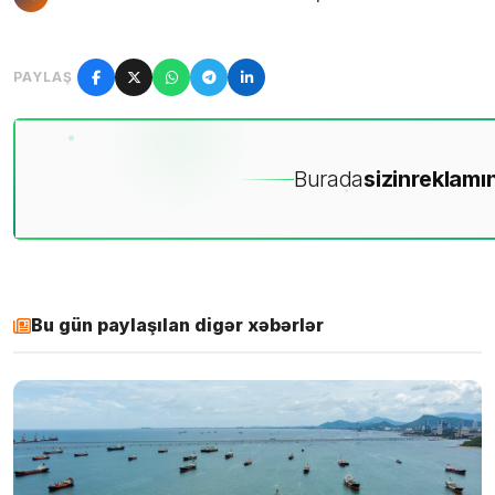
PAYLAŞ
Burada
sizin
reklamın
Bu gün paylaşılan digər xəbərlər