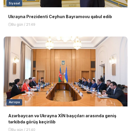
Siyasət
Ukrayna Prezidenti Ceyhun Bayramovu qəbul edib
Bu gün / 21:49
Avropa
Azərbaycan və Ukrayna XİN başçıları arasında geniş
tərkibdə görüş keçirilib
Bu gün / 21:40