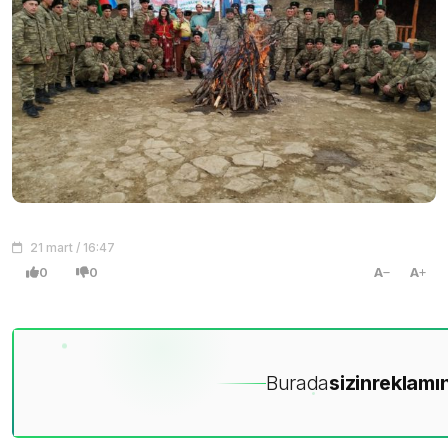
21 mart / 16:47
0
0
A
A
Burada
sizin
reklamın