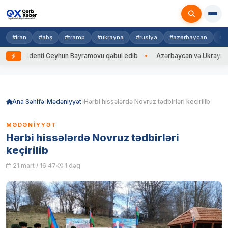
#iran
#abş
#tramp
#ukrayna
#rusiya
#azərbaycan
#h
zidenti Ceyhun Bayramovu qəbul edib
Azərbaycan və Ukrayna XİN başçıl
Skip
to
content
Ana Səhifə
Mədəniyyət
Hərbi hissələrdə Novruz tədbirləri keçirilib
MƏDƏNIYYƏT
Hərbi hissələrdə Novruz tədbirləri
keçirilib
21 mart / 16:47
1 dəq