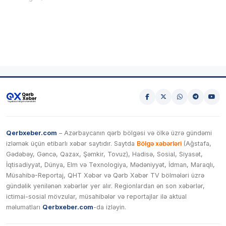
Qerbxeber.com
– Azərbaycanın qərb bölgəsi və ölkə üzrə gündəmi
izləmək üçün etibarlı xəbər saytıdır. Saytda
Bölgə xəbərləri
(Ağstafa,
Gədəbəy, Gəncə, Qazax, Şəmkir, Tovuz), Hadisə, Sosial, Siyasət,
İqtisadiyyat, Dünya, Elm və Texnologiya, Mədəniyyət, İdman, Maraqlı,
Müsahibə-Reportaj, QHT Xəbər və Qərb Xəbər TV bölmələri üzrə
gündəlik yenilənən xəbərlər yer alır. Regionlardan ən son xəbərlər,
ictimai-sosial mövzular, müsahibələr və reportajlar ilə aktual
məlumatları
Qerbxeber.com
-da izləyin.