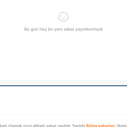
Bu gün heç bir yeni xəbər yayımlanmadı
mi izləmək üçün etibarlı xəbər saytıdır. Saytda
Bölgə xəbərləri
(Ağsta