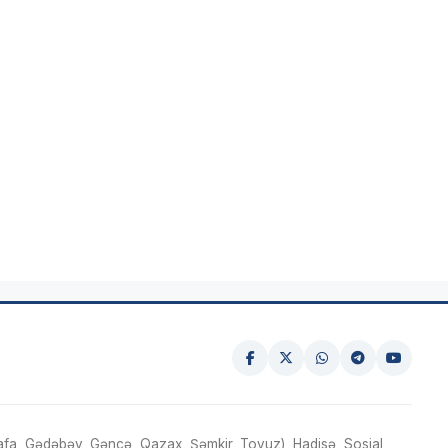
fa, Gədəbəy, Gəncə, Qazax, Şəmkir, Tovuz), Hadisə, Sosial,