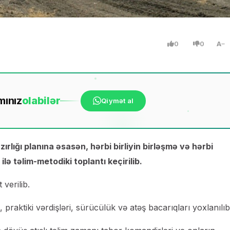
0
0
A
mınız
ola
bilər
Qiymət al
ırlığı planına əsasən, hərbi birliyin birləşmə və hərbi
lə təlim-metodiki toplantı keçirilib.
verilib.
, praktiki vərdişləri, sürücülük və atəş bacarıqları yoxlanılıb