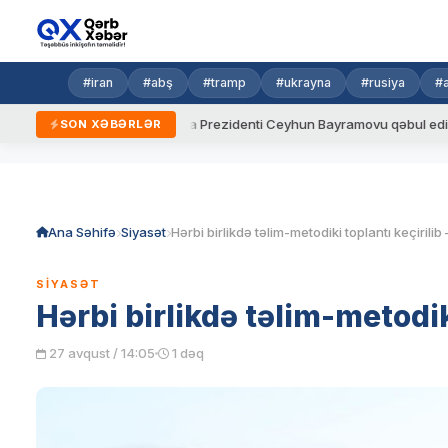
#iran
#abş
#tramp
#ukrayna
#rusiya
#
ydalar
Ukrayna Prezidenti Ceyhun Bayramovu qəbul edib
A
SON XƏBƏRLƏR
Skip
to
content
Ana Səhifə
Siyasət
SIYASƏT
Hərbi birlikdə təlim-metodik
27 avqust / 14:05
1 dəq