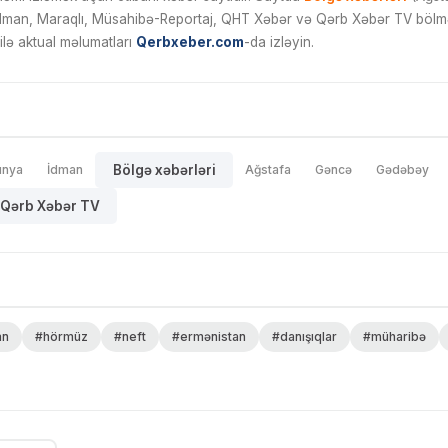
İdman, Maraqlı, Müsahibə-Reportaj, QHT Xəbər və Qərb Xəbər TV bölmələ
ilə aktual məlumatları
Qerbxeber.com
-da izləyin.
ünya
İdman
Bölgə xəbərləri
Ağstafa
Gəncə
Gədəbəy
Qərb Xəbər TV
an
#hörmüz
#neft
#ermənistan
#danışıqlar
#müharibə