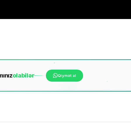
mınız
ola
bilər
Qiymət al