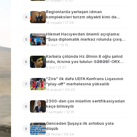
21 noyabr / 21:57
Regionlarda yerləşən idman
kompleksləri turizm obyekti kimi də
4
fəaliyyət göstərə bilər
16 noyabr / 17:29
Hikmət Hacıyevdən önəmli açıqlama:
“Şuşa diplomatik mərkəz rolunda çıxış
5
edir”
18 mart / 13:15
Kərbəla çölündə Hz.Əlinin 8 oğlu şəhid
oldu, ikisinə yas tutulur-SƏBƏBİ-ORXAN
6
ATABƏY in yazısında
5 iyul / 21:27
“Zirə” ilk dəfə UEFA Konfrans Liqasının
“play-off” mərhələsinə yüksəlib
7
16 avqust / 09:23
2300-dən çox müəllim sertifikasiyadan
keçə bilməyib
8
7 sentyabr / 12:31
Gəncədən Şuşaya ilk avtobus yola
düşüb
9
28 fevral / 09:24