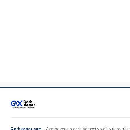
Qerbxeber.com
– Azərbaycanın qərb bölgəsi və ölkə üzrə gündə