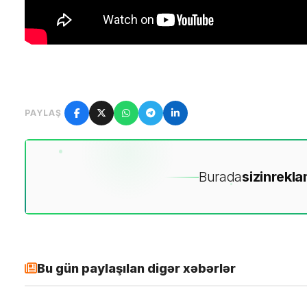
PAYLAŞ
Burada
sizin
rekla
Bu gün paylaşılan digər xəbərlər