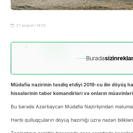
27 avqust / 14:05
Burada
sizin
rekla
Müdafiə nazirinin təsdiq etdiyi 2019-cu ilin döyüş haz
hissələrinin tabor komandirləri və onların müavinləri i
Bu barədə Azərbaycan Müdafiə Nazirliyindən məlumat 
Hərbi qulluqçuların döyüş hazırlığı üzrə nəzəri bilikləri