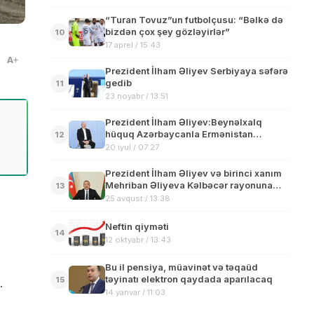
“Turan Tovuz”un futbolçusu: “Bəlkə də
bizdən çox şey gözləyirlər”
10
17 aprel / 15:43
A
Prezident İlham Əliyev Serbiyaya səfərə
gedib
11
23 noyabr / 13:51
Prezident İlham Əliyev:Beynəlxalq
hüquq Azərbaycanla Ermənistan
12
arasında etimadın zəmanəti olmalıdır
20 iyul / 07:27
Prezident İlham Əliyev və birinci xanım
Mehriban Əliyeva Kəlbəcər rayonuna
13
səfər ediblər
25 avqust / 13:38
Neftin qiyməti
14
12 oktyabr / 13:43
Bu il pensiya, müavinət və təqaüd
təyinatı elektron qaydada aparılacaq
15
.
14 yanvar / 11:03