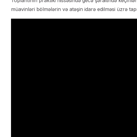
Toplantının praktiki hissəsində gecə şəraitində keçirilə
müavinləri bölmələrin və atəşin idarə edilməsi üzrə tapşı