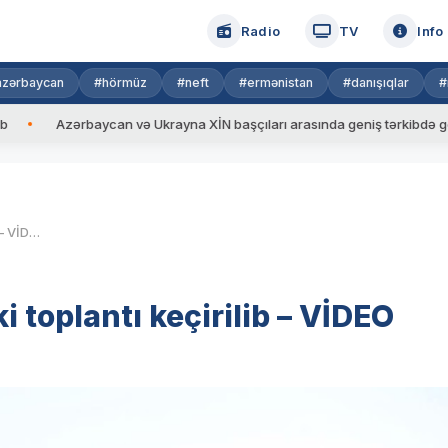
Radio
TV
Info
azərbaycan
#hörmüz
#neft
#ermənistan
#danışıqlar
#
zərbaycan və Ukrayna XİN başçıları arasında geniş tərkibdə görüş keçiri
Hərbi birlikdə təlim-metodiki toplantı keçirilib – VİDEO
i toplantı keçirilib – VİDEO