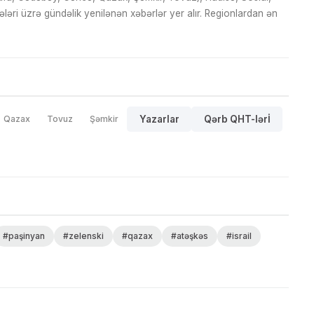
ri üzrə gündəlik yenilənən xəbərlər yer alır. Regionlardan ən
Qazax
Tovuz
Şəmkir
Yazarlar
Qərb QHT-lərİ
#paşinyan
#zelenski
#qazax
#atəşkəs
#israil