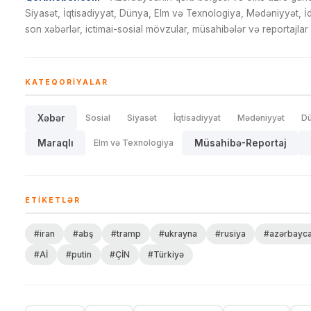
Siyasət, İqtisadiyyat, Dünya, Elm və Texnologiya, Mədəniyyət, 
son xəbərlər, ictimai-sosial mövzular, müsahibələr və reportajlar 
KATEQORIYALAR
Xəbər
Sosial
Siyasət
İqtisadiyyat
Mədəniyyət
D
Maraqlı
Elm və Texnologiya
Müsahibə-Reportaj
ETIKETLƏR
#iran
#abş
#tramp
#ukrayna
#rusiya
#azərbayc
#Aİ
#putin
#ÇİN
#Türkiyə