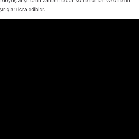
n döyüş atışlı təlim zamanı tabor komandirləri və onların
rıqları icra ediblər.