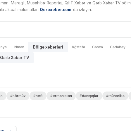
İdman, Maraqlı, Müsahibə-Reportaj, QHT Xəbər və Qərb Xəbər TV bölmələ
ilə aktual məlumatları
Qerbxeber.com
-da izləyin.
ünya
İdman
Bölgə xəbərləri
Ağstafa
Gəncə
Gədəbəy
Qərb Xəbər TV
an
#hörmüz
#neft
#ermənistan
#danışıqlar
#müharibə