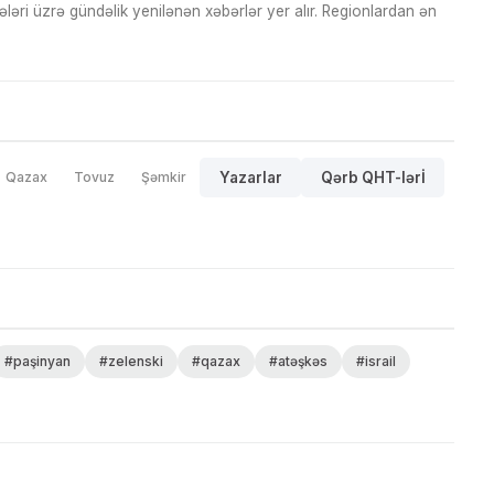
ri üzrə gündəlik yenilənən xəbərlər yer alır. Regionlardan ən
Qazax
Tovuz
Şəmkir
Yazarlar
Qərb QHT-lərİ
#paşinyan
#zelenski
#qazax
#atəşkəs
#israil