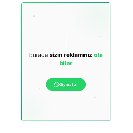
Burada
sizin
reklamınız
ola
bilər
Qiymət al