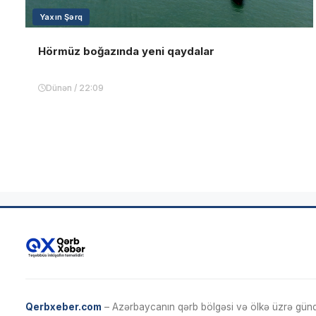
Yaxın Şərq
Hörmüz boğazında yeni qaydalar
Dünən / 22:09
Qerbxeber.com
– Azərbaycanın qərb bölgəsi və ölkə üzrə gündə