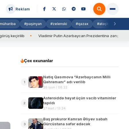
Reklam
müharibə
#paşinyan
#zelenski
#qazax
#atəşkəs
#isra
ib
Vladimir Putin Azərbaycan Prezidentinə zəng edib
Valy
Çox oxunanlar
Natiq Qasımova “Azərbaycanın Milli
Qəhrəmanı” adı verilib
1
26 iyun / 08:22
Asteroiddə həyat üçün vacib vitaminlər
tapıldı
2
27 mart / 13:24
Baş prokuror Kamran Əliyev sabah
Gürcüstana səfər edəcək
3