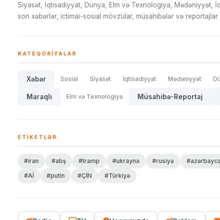
Siyasət, İqtisadiyyat, Dünya, Elm və Texnologiya, Mədəniyyət, 
son xəbərlər, ictimai-sosial mövzular, müsahibələr və reportajlar 
KATEQORIYALAR
Xəbər
Sosial
Siyasət
İqtisadiyyat
Mədəniyyət
D
Maraqlı
Elm və Texnologiya
Müsahibə-Reportaj
ETIKETLƏR
#iran
#abş
#tramp
#ukrayna
#rusiya
#azərbayc
#Aİ
#putin
#ÇİN
#Türkiyə