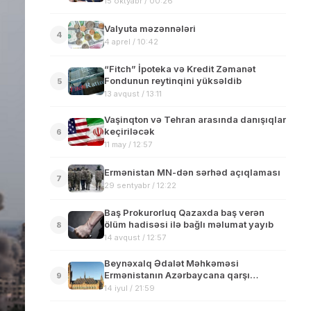
15 oktyabr / 00:26
Valyuta məzənnələri
4
4 aprel / 10:42
“Fitch” İpoteka və Kredit Zəmanət
Fondunun reytinqini yüksəldib
5
13 avqust / 13:11
Vaşinqton və Tehran arasında danışıqlar
keçiriləcək
6
11 may / 12:57
Ermənistan MN-dən sərhəd açıqlaması
7
29 sentyabr / 12:22
Baş Prokurorluq Qazaxda baş verən
ölüm hadisəsi ilə bağlı məlumat yayıb
8
14 avqust / 12:57
Beynəxalq Ədalət Məhkəməsi
Ermənistanın Azərbaycana qarşı
9
iddiasını rədd edib
14 iyul / 21:59