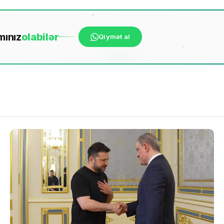
mınız
ola
bilər
Qiymət al