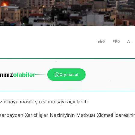
0
0
A
mınız
ola
bilər
Qiymət al
rbaycanəsilli şəxslərin sayı açıqlanıb.
rbaycan Xarici İşlər Nazirliyinin Mətbuat Xidməti İdarəsini