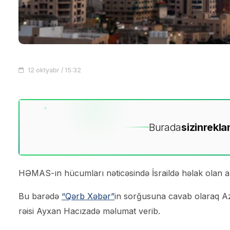
12 oktyabr / 15:32
Burada
sizin
rekla
HƏMAS-ın hücumları nəticəsində İsraildə həlak olan azə
Bu barədə
“Qərb Xəbər”
in sorğusuna cavab olaraq Azə
rəisi Ayxan Hacızadə məlumat verib.