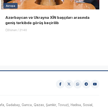
Avropa
Azərbaycan və Ukrayna XİN başçıları arasında
geniş tərkibdə görüş keçirilib
Dünən / 21:40
fa, Gədəbəy, Gəncə, Qazax, Şəmkir, Tovuz), Hadisə, Sosial,