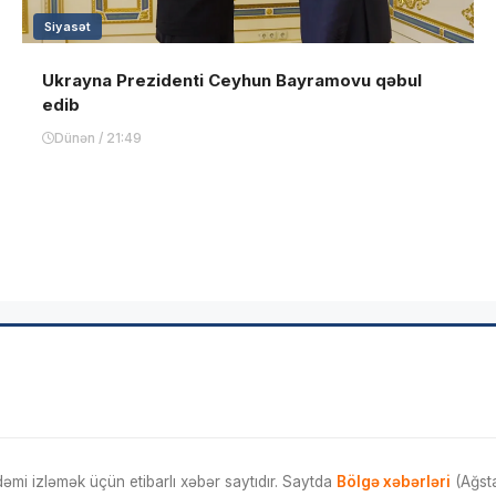
Siyasət
Ukrayna Prezidenti Ceyhun Bayramovu qəbul
edib
Dünən / 21:49
mi izləmək üçün etibarlı xəbər saytıdır. Saytda
Bölgə xəbərləri
(Ağsta