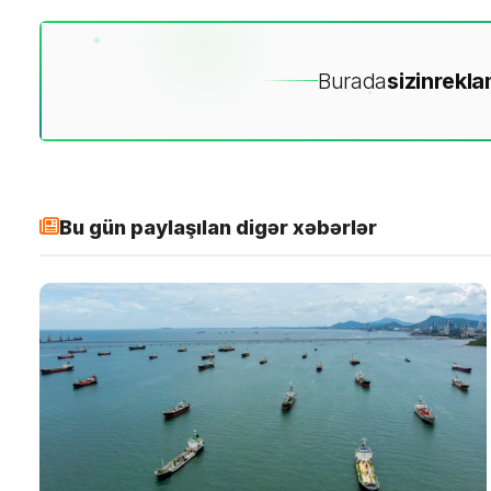
Burada
sizin
rekla
Bu gün paylaşılan digər xəbərlər