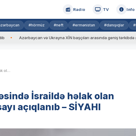
Radio
TV
Info
azərbaycan
#hörmüz
#neft
#ermənistan
#danışıqlar
#
zərbaycan və Ukrayna XİN başçıları arasında geniş tərkibdə görüş keçiril
HƏMAS-ın hücumları nəticəsində İsraildə həlak olan azərbaycanəsilli şəxslərin sayı açıqlanıb – SİYAHI
ində İsraildə həlak olan
sayı açıqlanıb – SİYAHI